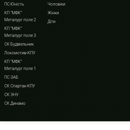
ПС Юність
Чоловіки
КП “МФК”
Жінки
Металург поле 2
Діти
КП “МФК”
Металург поле 3
СК Будівельник
Локомотив-КПУ
КП “МФК”
Металург поле 1
ПС ЗАБ
СК Спартак-КПУ
СК ЗНУ
СК Динамо