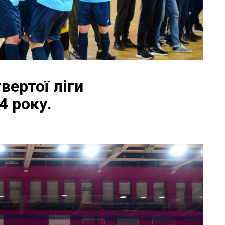
вертої ліги
 року.