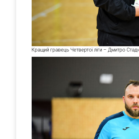
Кращий гравець Четвертої ліги – Дмитро Стадн