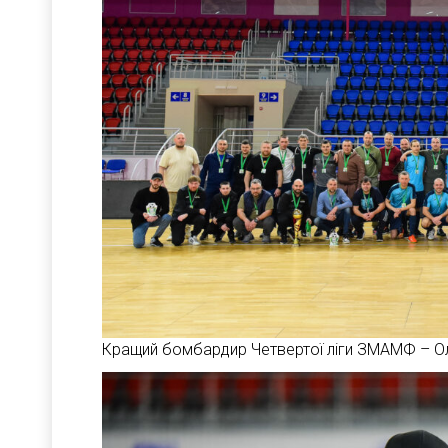
Кращий бомбардир Четвертої ліги ЗМАМФ – О