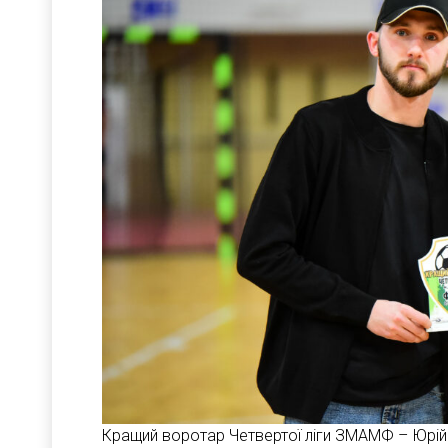
Кращий воротар Четвертої ліги ЗМАМФ – Юрій