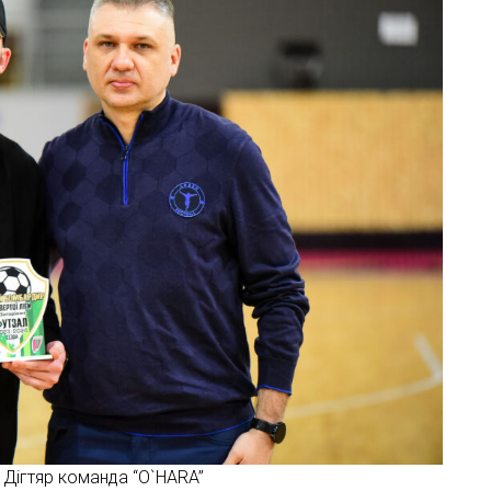
 Дігтяр команда “O`HARA”