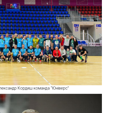
лександр Кордиш команда “Юніверс”