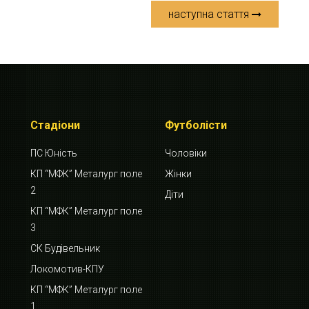
наступна стаття
Стадіони
Футболісти
ПС Юність
Чоловіки
КП “МФК” Металург поле
Жінки
2
Діти
КП “МФК” Металург поле
3
СК Будівельник
Локомотив-КПУ
КП “МФК” Металург поле
1