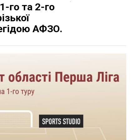
1-го та 2-го
ізької
 егідою АФЗО.