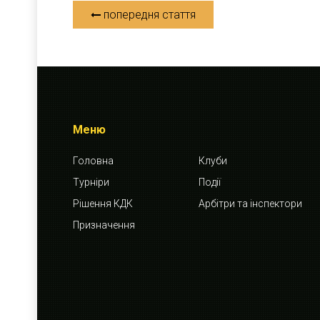
попередня стаття
Меню
Головна
Клуби
Турніри
Події
Рішення КДК
Арбітри та інспектори
Призначення