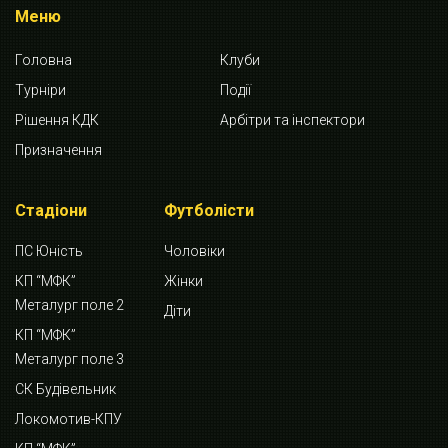
Меню
Головна
Клуби
Турніри
Події
Рішення КДК
Арбітри та інспектори
Призначення
Стадіони
Футболісти
ПС Юність
Чоловіки
КП “МФК”
Жінки
Металург поле 2
Діти
КП “МФК”
Металург поле 3
СК Будівельник
Локомотив-КПУ