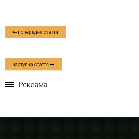
попередня стаття
наступна стаття
Реклама