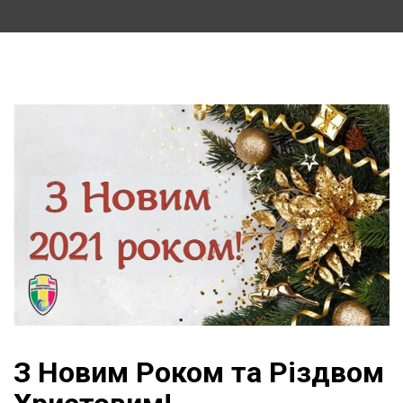
З Новим Роком та Різдвом