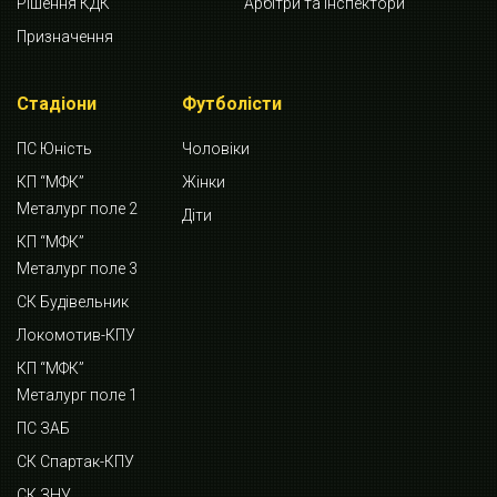
Рішення КДК
Арбітри та інспектори
Призначення
Стадіони
Футболісти
ПС Юність
Чоловіки
КП “МФК”
Жінки
Металург поле 2
Діти
КП “МФК”
Металург поле 3
СК Будівельник
Локомотив-КПУ
КП “МФК”
Металург поле 1
ПС ЗАБ
СК Спартак-КПУ
СК ЗНУ