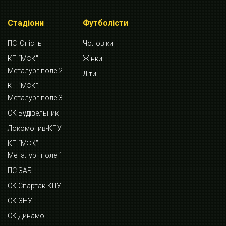
Стадіони
Футболісти
ПС Юність
Чоловіки
КП “МФК”
Жінки
Металург поле 2
Діти
КП “МФК”
Металург поле 3
СК Будівельник
Локомотив-КПУ
КП “МФК”
Металург поле 1
ПС ЗАБ
СК Спартак-КПУ
СК ЗНУ
СК Динамо