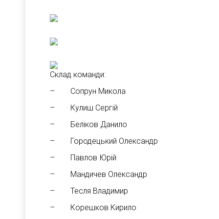
Склад команди:
– Сопрун Микола
– Кулиш Сергій
– Беліков Данило
– Городецький Олександр
– Павлов Юрій
– Мандичев Олександр
– Тесля Владимир
– Корешков Кирило