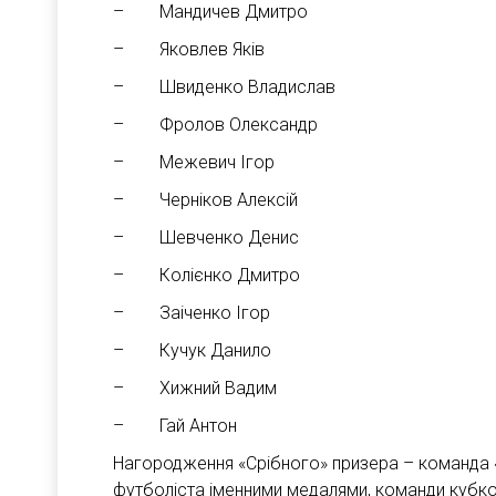
– Мандичев Дмитро
– Яковлев Яків
– Швиденко Владислав
– Фролов Олександр
– Межевич Ігор
– Черніков Алексій
– Шевченко Денис
– Колієнко Дмитро
– Заіченко Ігор
– Кучук Данило
– Хижний Вадим
– Гай Антон
Нагородження «Срібного» призера – команда
футболіста іменними медалями, команди кубк