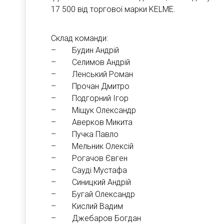
17 500 від торгової марки KELME.
Склад команди:
– Будин Андрій
– Селимов Андрій
– Ленський Роман
– Прочан Дмитро
– Подгорний Ігор
– Міщук Олександр
– Аверков Микита
– Пучка Павло
– Мельник Олексій
– Рогачов Євген
– Сауді Мустафа
– Синицкий Андрій
– Бугай Олександр
– Кислий Вадим
– Джебаров Богдан