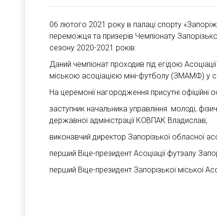
06 лютого 2021 року в палаці спорту «Запорі
переможця та призерів Чемпіонату Запорізьк
сезону 2020-2021 років.
Даний чемпіонат проходив під егідою Асоціаці
міською асоціацією міні-футболу (ЗМАМФ) у се
На церемонії нагородження присутні офіційні о
заступник начальника управління молоді, фізич
державної адміністрації КОВПАК Владислав;
виконавчий директор Запорізької обласної ас
перший Віце-президент Асоціації футзалу Зап
перший Віце-президент Запорізької міської Асо