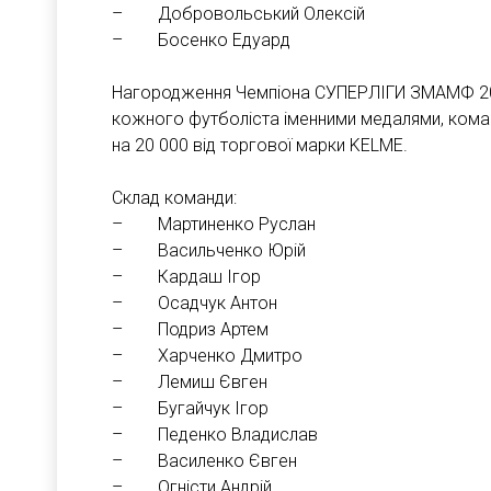
– Добровольський Олексій
– Босенко Едуард
Нагородження Чемпіона СУПЕРЛІГИ ЗМАМФ 20
кожного футболіста іменними медалями, ком
на 20 000 від торгової марки KELME.
Склад команди:
– Мартиненко Руслан
– Васильченко Юрій
– Кардаш Ігор
– Осадчук Антон
– Подриз Артем
– Харченко Дмитро
– Лемиш Євген
– Бугайчук Ігор
– Педенко Владислав
– Василенко Євген
– Огністи Андрій