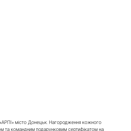
 «АРПІ» місто Донецьк. Нагородження кожного
ом та командним подарунковим сертифікатом на