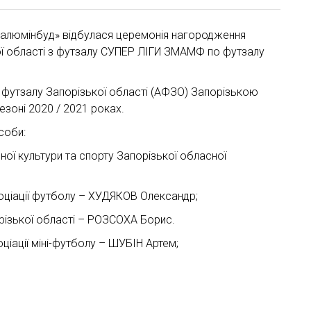
жалюмінбуд» відбулася церемонія нагородження
ої області з футзалу СУПЕР ЛІГИ ЗМАМФ по футзалу
ї футзалу Запорізької області (АФЗО) Запорізькою
зоні 2020 / 2021 роках.
соби:
ної культури та спорту Запорізької обласної
оціації футболу – ХУДЯКОВ Олександр;
орізької області – РОЗСОХА Борис.
ціації міні-футболу – ШУБІН Артем;