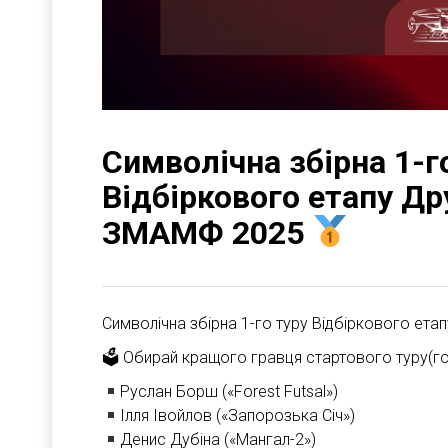
Символічна збірна 1-г
Відбіркового етапу Дру
ЗМАМФ 2025
Символічна збірна 1-го туру Відбіркового ет
🗳 Обирай кращого гравця стартового туру(г
Руслан Борш («Forest Futsal»)
Ілля Івойлов («Запорозька Січ»)
Денис Дубіна («Мангал-2»)