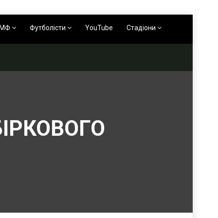
АМФ
Футболісти
YouTube
Стадіони
БІРКОВОГО