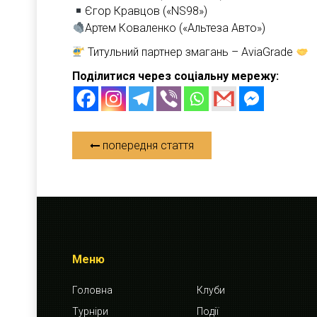
Єгор Кравцов («NS98»)
Артем Коваленко («Альтеза Авто»)
Титульний партнер змагань – AviaGrade
Поділитися через соціальну мережу:
попередня стаття
Меню
Головна
Клуби
Турніри
Події