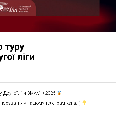
о туру
гої ліги
апу Другої ліги ЗМАМФ 2025
олосування у нашому телеграм каналі)