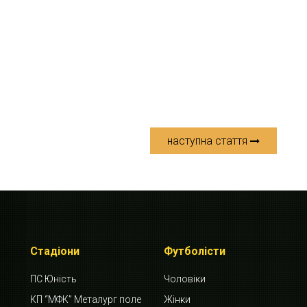
наступна стаття
Стадіони
Футболісти
ПС Юність
Чоловіки
КП “МФК” Металург поле
Жінки