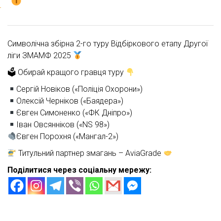
Символічна збірна 2-го туру Відбіркового етапу Другої
ліги ЗМАМФ 2025
🗳 Обирай кращого гравця туру
Сергій Новіков («Поліція Охорони»)
Олексій Черніков («Баядера»)
Євген Симоненко («ФК Дніпро»)
Іван Овсянніков («NS 98»)
Євген Порохня («Мангал-2»)
Титульний партнер змагань – AviaGrade
Поділитися через соціальну мережу: