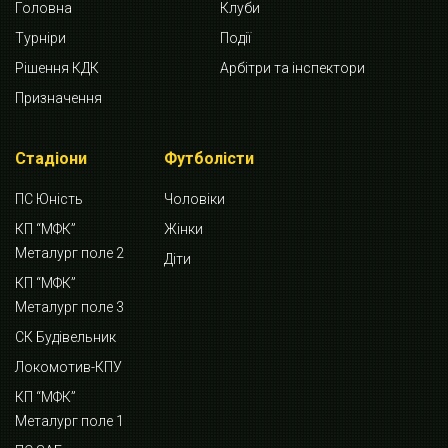
Головна
Клуби
Турніри
Події
Рішення КДК
Арбітри та інспектори
Призначення
Стадіони
Футболісти
ПС Юність
Чоловіки
КП “МФК”
Жінки
Металург поле 2
Діти
КП “МФК”
Металург поле 3
СК Будівельник
Локомотив-КПУ
КП “МФК”
Металург поле 1