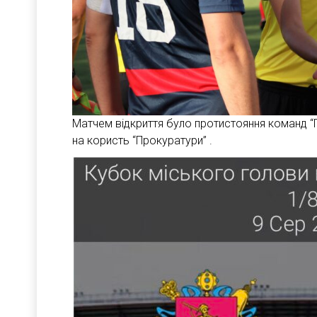
Матчем відкриття було протистояння команд “П
на користь “Прокуратури” .