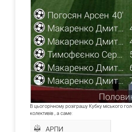
В цьогорічному розіграшу Кубку міського гол
колективів , а саме: