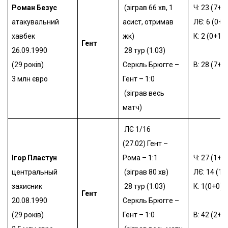
Роман Безус
(зіграв 66 хв, 1
Ч: 23 (7+1)
атакувальний
асист, отримав
ЛЄ: 6 (0+3
хавбек
жк)
К: 2 (0+1)
Гент
26.09.1990
28 тур (1.03)
(29 років)
Серкль Брюгге –
В: 28 (7+5)
3 млн євро
Гент – 1:0
(зіграв весь
матч)
ЛЄ 1/16
(27.02)
Гент –
Ігор Пластун
Рома – 1:1
Ч: 27 (1+1)
центральный
(зіграв 80 хв)
ЛЄ: 14 (1+
захисник
28 тур (1.03)
К: 1(0+0)
Гент
20.08.1990
Серкль Брюгге –
(29 років)
Гент – 1:0
В: 42 (2+1)