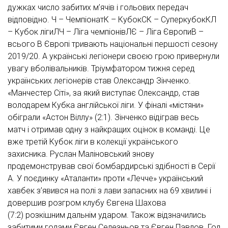
дужках число забитих м’ячів і гольових передач
відповідно. Ч – ЧемпіонатК – КубокСК – СуперкубокКЛ
– Кубок лігиЛЧ – Ліга чемпіонівЛЄ – Ліга ЄвропиВ –
всього В Європі тривають національні першості сезону
2019/20. А українські легіонери своєю грою привернули
увагу вболівальників. Тріумфатором тижня серед
українських легіонерів став Олександр Зінченко.
«Манчестер Сіті», за який виступає Олександр, став
володарем Кубка англійської ліги. У фіналі
«містяни»
обіграли «Астон Віллу» (2:1)
. Зінченко відіграв весь
матч і
отримав одну з найкращих оцінок в команді
. Це
вже третій Кубок ліги в колекції українського
захисника. Руслан Маліновський знову
продемонстрував свої бомбардирські здібності в Серії
А. У
поєдинку «Аталанти» проти «Лечче»
український
хавбек з’явився на полі з лави запасних на 69 хвилині і
довершив розгром клубу Євгена Шахова
(7:2)
розкішним дальнім ударом
. Також відзначились
забитими голами Євген Селезньов та Євген Павлов.
Гол