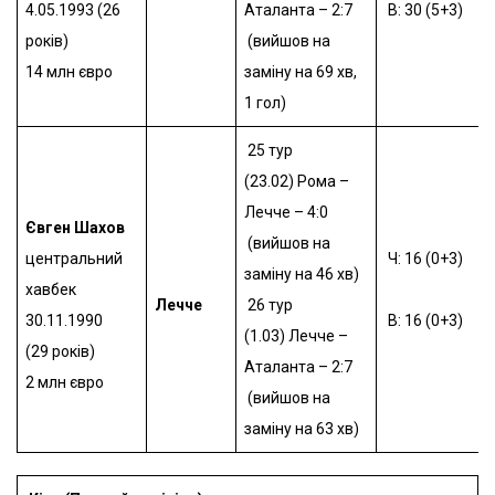
4.05.1993 (26
Аталанта – 2:7
В: 30 (5+3)
років)
(вийшов на
14 млн євро
заміну на 69 хв,
1 гол)
25 тур
(23.02)
Рома –
Лечче – 4:0
Євген
Шахов
(вийшов на
центральний
Ч: 16 (0+3)
заміну на 46 хв)
хавбек
Лечче
26 тур
30.11.1990
В: 16 (0+3)
(1.03)
Лечче –
(29 років)
Аталанта – 2:7
2 млн євро
(вийшов на
заміну на 63 хв)