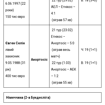
22 тур (29.02)
В: 18 (3+0)
6.06.1997 (22
АЕЛ – Етнікос –
роки)
4:1
150 тис євро
(зіграв 57 хв)
21 тур (23.02)
Етнікос –
Євген Селін
Анортосіс – 5:0
лівий
(зіграв весь
Ч: 19 (1+1)
захисник
матч)
Анортосіс
9.05.1988 (31
22 тур (1.03)
В: 19 (1+1)
рік)
Анортосіс – АЕК
400 тис євро
– 1:2
(зіграв 55 хв)
Німеччина
(2-а
Бундесліга
)