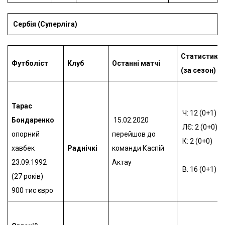
Сербія (Суперліга)
Статистика
Футболіст
Клуб
Останні матчі
(за сезон)
Тарас
Ч: 12 (0+1)
Бондаренко
15.02.2020
ЛЄ: 2 (0+0)
опорний
перейшов до
К: 2 (0+0)
хавбек
Раднічкі
команди Каспій
23.09.1992
Актау
В: 16 (0+1)
(27 років)
900 тис євро