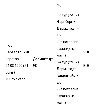
хв)
23 тур (23.02)
Нюрнберг –
Дармштадт –
1:2
(не потрапив
Ігор
в заявку на
Березовський
Ч: 0
матч)
воротар
Дармштадт
24 тур (29.02)
24.08.1990 (29
98
В: 0
Дармштадт –
років)
Гайденгайм –
100 тис євро
2:0
(не потрапив
в заявку на
матч)