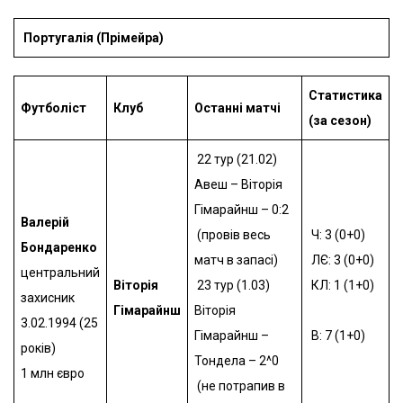
Португалія (Прімейра)
Статистика
Футболіст
Клуб
Останні матчі
(за сезон)
22 тур (21.02)
Авеш – Віторія
Гімарайнш – 0:2
Валерій
(провів весь
Ч: 3 (0+0)
Бондаренко
матч в запасі)
ЛЄ: 3 (0+0)
центральний
Віторія
23 тур (1.03)
КЛ: 1 (1+0)
захисник
Гімарайнш
Віторія
3.02.1994 (25
Гімарайнш –
В: 7 (1+0)
років)
Тондела – 2^0
1 млн євро
(не потрапив в