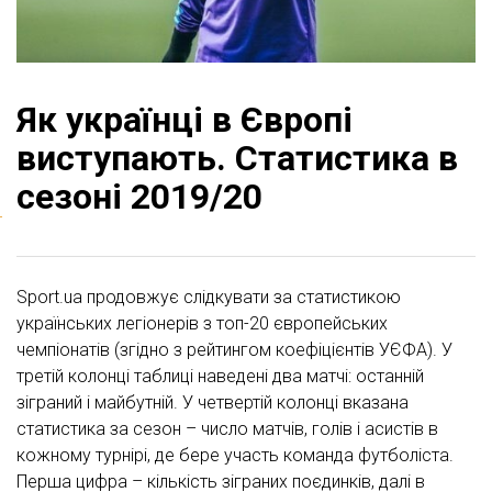
Як українці в Європі
виступають. Статистика в
сезоні 2019/20
Sport.ua продовжує слідкувати за статистикою
українських легіонерів з топ-20 європейських
чемпіонатів (згідно з рейтингом коефіцієнтів УЄФА). У
третій колонці таблиці наведені два матчі: останній
зіграний і майбутній. У четвертій колонці вказана
статистика за сезон – число матчів, голів і асистів в
кожному турнірі, де бере участь команда футболіста.
Перша цифра – кількість зіграних поєдинків, далі в