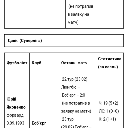
(не потрапив
в заявку на
матч)
Данія (Суперліга)
Статистика
Футболіст
Клуб
Останні матчі
(за сезон)
22 тур (23.02)
Люнгбю –
Есб’єрг – 2:0
Юрій
(не потрапив в
Ч: 19 (5+2)
Яковенко
заявку на матч)
ЛЄ: 1 (0+0)
форвард
23 тур
К: 2 (1+1)
3.09.1993
Есб’єрг
(29.02) Есб’єрг –