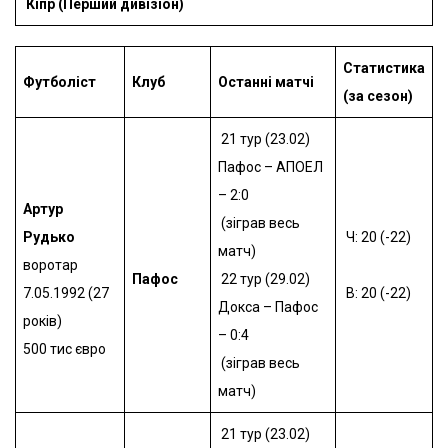
Кіпр (Перший дивізіон)
Статистика
Футболіст
Клуб
Останні матчі
(за сезон)
21 тур (23.02)
Пафос – АПОЕЛ
– 2:0
Артур
(зіграв весь
Рудько
Ч: 20 (-22)
матч)
воротар
Пафос
22 тур (29.02)
7.05.1992 (27
В: 20 (-22)
Докса – Пафос
років)
– 0:4
500 тис євро
(зіграв весь
матч)
21 тур (23.02)