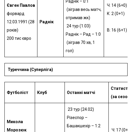
Раднік – 0:1
Євген Павлов
Ч: 14 (6+0)
(зіграв весь матч,
форвард
К: 2 (0+1)
отримав жк)
12.03.1991 (28
Раднік
24 тур (1.03)
років)
В: 16 (6+1)
Раднік – Рад – 1:0
200 тис євро
(зіграв 70 хв, 1
гол)
Туреччина (Суперліга)
Статисти
Футболіст
Клуб
Останні матчі
(за сезон)
23 тур (24.02)
Різеспор –
Микола
Башакшехір – 1:2
Морозюк
Ч: 17 (0+1)