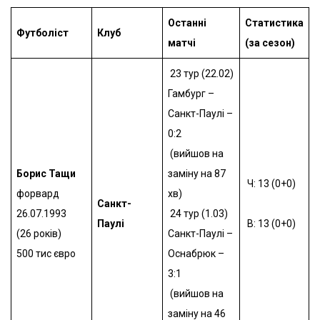
Останні
Статистика
Футболіст
Клуб
матчі
(за сезон)
23 тур (22.02)
Гамбург –
Санкт-Паулі –
0:2
(вийшов на
Борис Тащи
заміну на 87
Ч: 13 (0+0)
форвард
хв)
Санкт-
26.07.1993
24 тур (1.03)
Паулі
В: 13 (0+0)
(26 років)
Санкт-Паулі –
500 тис євро
Оснабрюк –
3:1
(вийшов на
заміну на 46