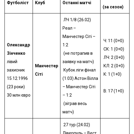
Футболіст
Клуб
Останні матчі
(за сезон)
ЛЧ 1/8 (26.02)
Реал –
Манчестер Сіті –
Ч: 11 (0+0)
Олександр
1:2
СК: 1 (0+0)
Зінченко
(не потрапив в
ЛЧ: 2 (0+0)
лівий
заявку на матч)
Манчестер
КЛ: 2 (0+0)
захисник
Кубок ліги фінал
Сіті
К: 1 (1+0)
15.12.1996
(1.03)
Астон Вілла
(23 роки)
– Манчестер Сіті
В: 17 (1+0)
30 млн євро
– 1:2
(зіграв весь
матч)
27 тур (24.02)
Ліверпуль – Вест