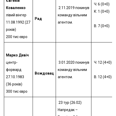
Євгеній
Ч: 6 (0+0)
Коваленко
2.11.2019 покинув
К: 1 (0+0)
лівий вінгер
команду вільним
Рад
11.08.1992 (27
агентом.
В: 7 (0+0)
років)
200 тис євро
Марко Девіч
центр-
3.01.2020 покинув
Ч: 12 (4+0)
форвард
команду вільним
Вождовац
27.10.1983
агентом.
В: 12 (4+0)
(36 років)
300 тис євро
23 тур (26.02)
Напредак –