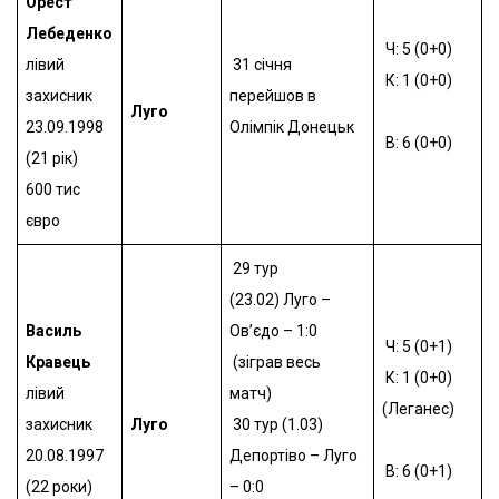
Орест
Лебеденко
Ч: 5 (0+0)
лівий
31 січня
К: 1 (0+0)
захисник
перейшов в
Луго
23.09.1998
Олімпік Донецьк
В: 6 (0+0)
(21 рік)
600 тис
євро
29 тур
(23.02)
Луго –
Василь
Ов’єдо – 1:0
Ч: 5 (0+1)
Кравець
(зіграв весь
К: 1 (0+0)
лівий
матч)
(Леганес)
захисник
Луго
30 тур (1.03)
20.08.1997
Депортіво – Луго
В: 6 (0+1)
(22 роки)
– 0:0