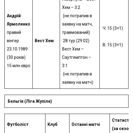
Хем – 3:2
Андрій
(не потрапив в
Ярмоленко
заявку на матч,
Ч: 15 (3+1)
правий
травмований)
вінгер
Вест Хем
28 тур (29.02)
В: 15 (3+1)
23.10.1989
Вест Хем –
(30 років)
Саутгемптон –
15 млн євро
3:1
(не потрапив в
заявку на матч)
Бельгія (Ліга Жупіле)
Статисти
Футболіст
Клуб
Останні матчі
(за сезон)