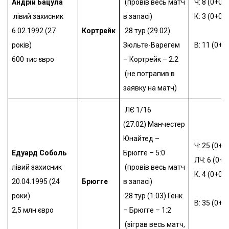
Андрій Бацула
(провів весь матч
Ч: 8 (0+0)
лівий захисник
в запасі)
К: 3 (0+0)
6.02.1992 (27
Кортрейк
28 тур (29.02)
років)
Зюльте-Варегем
В: 11 (0+0)
600 тис євро
– Кортрейк – 2:2
(не потрапив в
заявку на матч)
ЛЄ 1/16
(27.02)
Манчестер
Юнайтед –
Ч: 25 (0+3)
Едуард Соболь
Брюгге – 5:0
ЛЧ: 6 (0+0
лівий захисник
(провів весь матч
К: 4 (0+0)
20.04.1995 (24
Брюгге
в запасі)
роки)
28 тур (1.03)
Генк
В: 35 (0+3)
2,5 млн євро
– Брюгге – 1:2
(зіграв весь матч,