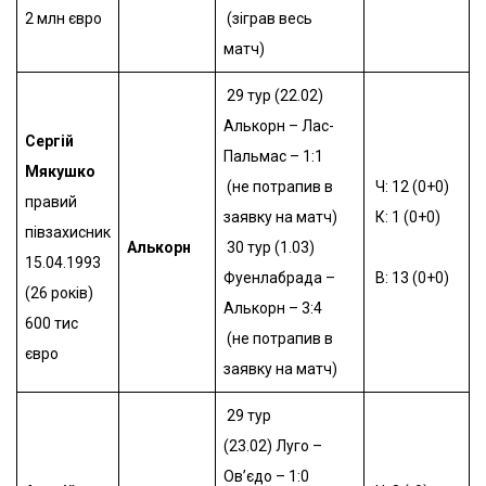
2 млн євро
(зіграв весь
матч)
29 тур (22.02)
Алькорн – Лас-
Сергій
Пальмас – 1:1
Мякушко
(не потрапив в
Ч: 12 (0+0)
правий
заявку на матч)
К: 1 (0+0)
півзахисник
Алькорн
30 тур (1.03)
15.04.1993
Фуенлабрада –
В: 13 (0+0)
(26 років)
Алькорн – 3:4
600 тис
(не потрапив в
євро
заявку на матч)
29 тур
(23.02)
Луго –
Ов’єдо – 1:0