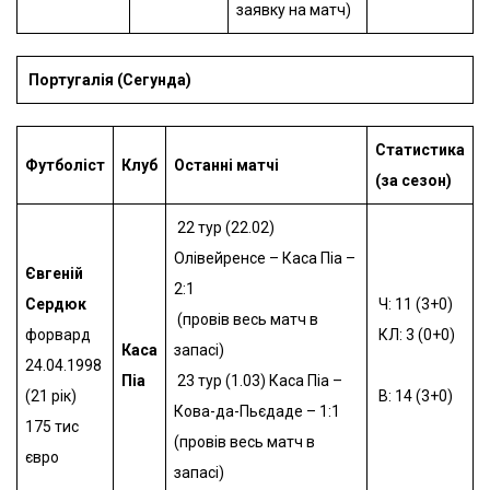
заявку на матч)
Португалія (Сегунда)
Статистика
Футболіст
Клуб
Останні матчі
(за сезон)
22 тур (22.02)
Олівейренсе – Каса Піа –
Євгеній
2:1
Сердюк
Ч: 11 (3+0)
(провів весь матч в
форвард
КЛ: 3 (0+0)
Каса
запасі)
24.04.1998
Піа
23 тур (1.03) Каса Піа –
(21 рік)
В: 14 (3+0)
Кова-да-Пьєдаде – 1:1
175 тис
(провів весь матч в
євро
запасі)