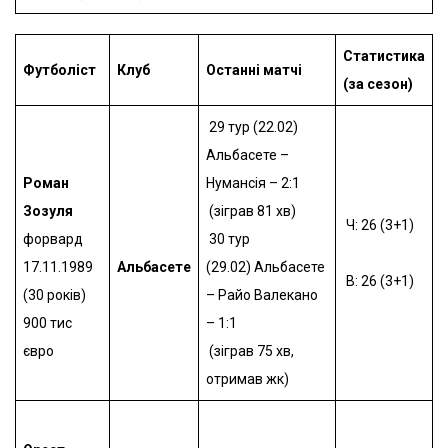
Статистика
Футболіст
Клуб
Останні матчі
(за сезон)
29 тур (22.02)
Альбасете –
Роман
Нумансія – 2:1
Зозуля
(зіграв 81 хв)
Ч: 26 (3+1)
форвард
30 тур
17.11.1989
Альбасете
(29.02)
Альбасете
В: 26 (3+1)
(30 років)
– Райо Валекано
900 тис
– 1:1
євро
(зіграв 75 хв,
отримав жк)