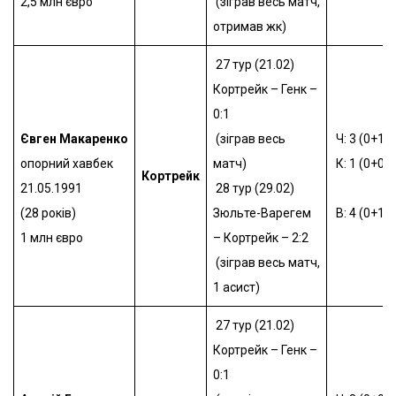
2,5 млн євро
(зіграв весь матч,
отримав жк)
27 тур (21.02)
Кортрейк – Генк –
0:1
Євген Макаренко
(зіграв весь
Ч: 3 (0+1)
опорний хавбек
матч)
К: 1 (0+0)
Кортрейк
21.05.1991
28 тур (29.02)
(28 років)
Зюльте-Варегем
В: 4 (0+1)
1 млн євро
– Кортрейк – 2:2
(зіграв весь матч,
1 асист)
27 тур (21.02)
Кортрейк – Генк –
0:1