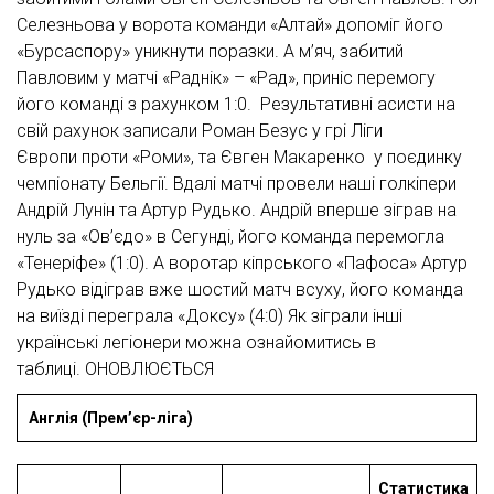
Селезньова у ворота команди «Алтай»
допоміг його
«Бурсаспору» уникнути поразки. А м’яч, забитий
Павловим у матчі «Раднік» – «Рад», приніс перемогу
його команді з рахунком 1:0. Результативні асисти на
свій рахунок записали
Роман Безус у грі Ліги
Європи
проти «Роми», та Євген Макаренко у поєдинку
чемпіонату Бельгії. Вдалі матчі провели наші голкіпери
Андрій Лунін та Артур Рудько. Андрій вперше
зіграв на
нуль за «Ов’єдо»
в Сегунді, його команда перемогла
«Тенеріфе» (1:0). А воротар кіпрського «Пафоса» Артур
Рудько відіграв вже шостий матч всуху, його команда
на виїзді переграла «Доксу» (4:0) Як зіграли інші
українські легіонери можна ознайомитись в
таблиці. ОНОВЛЮЄТЬСЯ
Англія (Прем’єр-ліга)
Статистика