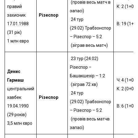
(провів весь матч в
правий
К: 2 (1+0)
запасі)
захисник
Різеспор
24 тур
17.01.1988
В: 19 (1+1)
(29.02)
Трабзонспор
(31 рік)
– Різеспор – 5:2
1 млн євро
(зіграв весь матч)
23 тур (24.02)
Різеспор –
Денис
Башакшехір – 1:2
Гармаш
Ч: 4 (1+0)
(зіграв 72 хв)
центральний
К: 2 (0+0)
24 тур
хавбек
Різеспор
(29.02)
Трабзонспор
19.04.1990
В: 6 (1+0)
– Різеспор – 5:2
(29 років)
(провів весь матчв
3,5 млн євро
запасі)