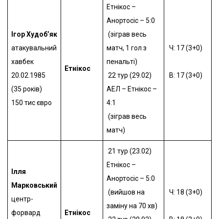
Етнікос –
Анортосіс – 5:0
Ігор Худоб’як
(зіграв весь
атакувальний
матч, 1 гол з
Ч: 17 (3+0)
хавбек
пенальті)
Етнікос
20.02.1985
22 тур (29.02)
В: 17 (3+0)
(35 років)
АЕЛ – Етнікос –
150 тис євро
4:1
(зіграв весь
матч)
21 тур (23.02)
Етнікос –
Ілля
Анортосіс – 5:0
Марковський
(вийшов на
Ч: 18 (3+0)
центр-
заміну на 70 хв)
форвард
Етнікос