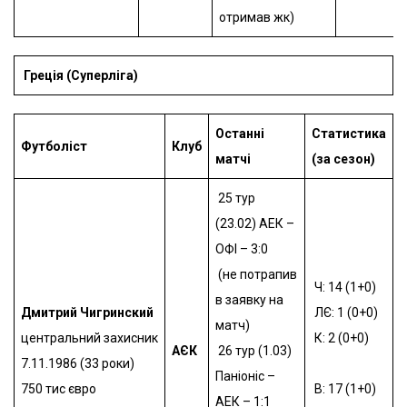
отримав жк)
Греція (Суперліга)
Останні
Статистика
Футболіст
Клуб
матчі
(за сезон)
25 тур
(23.02) АЕК –
ОФІ – 3:0
(не потрапив
Ч: 14 (1+0)
в заявку на
Дмитрий Чигринский
ЛЄ: 1 (0+0)
матч)
центральний захисник
К: 2 (0+0)
АЄК
26 тур (1.03)
7.11.1986 (33 роки)
Паніоніс –
750 тис євро
В: 17 (1+0)
АЕК – 1:1