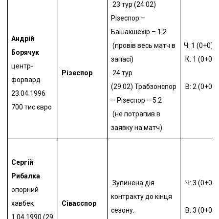
23 тур (24.02)
Різеспор –
Башакшехір – 1:2
Андрій
(провів весь матч в
Ч: 1 (0+0)
Борячук
запасі)
К: 1 (0+0)
центр-
Різеспор
24 тур
форвард
(29.02)
Трабзонспор
В: 2 (0+0)
23.04.1996
– Різеспор – 5:2
700 тис євро
(не потрапив в
заявку на матч)
Сергій
Рибалка
Зупинена дія
Ч: 3 (0+0)
опорний
контракту до кінця
хавбек
Сівасспор
сезону
.
В: 3 (0+0)
1.04.1990 (29