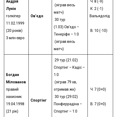
Андрій
Ч: 8 (-9)
(зіграв весь
Лунін
К: 2 (-1)
матч)
голкіпер
Ов’єдо
Вальядолід
30 тур
11.02.1999
(1.03)
Ов’єдо –
(20 років)
В: 10 (-10)
Тенеріфе – 1:0
3 млн євро
(зіграв весь
матч)
29 тур (21.02)
Спортінг – Кадіс –
Богдан
1:0
Мілованов
(зіграв 79 хв,
правий
отримав жк)
Ч: 7 (0+0)
захисник
30 тур (29.02)
Спортінг
19.04.1998
Понферрадіна –
В: 7 (0+0)
(21 рік)
Спортінг – 1:0