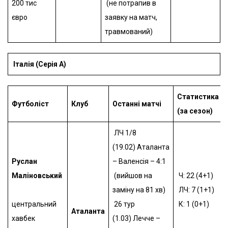
200 тис
(не потрапив в
євро
заявку на матч,
травмований)
Італія (Серія А)
Статистика
Футболіст
Клуб
Останні матчі
(за сезон)
ЛЧ 1/8
(19.02)
Аталанта
Руслан
– Валенсія – 4:1
Маліновський
(вийшов на
Ч: 22 (4+1)
заміну на 81 хв)
ЛЧ: 7 (1+1)
центральний
26 тур
К: 1 (0+1)
Аталанта
хавбек
(1.03)
Лечче –