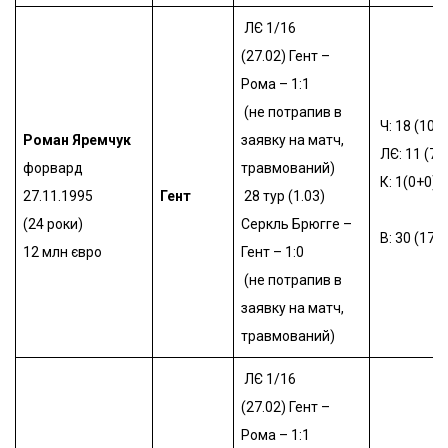
ЛЄ 1/16
(27.02)
Гент –
Рома – 1:1
(не потрапив в
Ч: 18 (10+
Роман Яремчук
заявку на матч,
ЛЄ: 11 (7+
форвард
травмований)
К: 1(0+0)
27.11.1995
Гент
28 тур (1.03)
(24 роки)
Серкль Брюгге –
В: 30 (17+
12 млн євро
Гент – 1:0
(не потрапив в
заявку на матч,
травмований)
ЛЄ 1/16
(27.02)
Гент –
Рома – 1:1