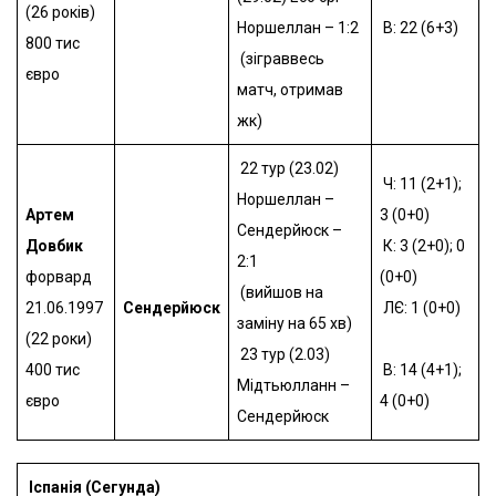
(26 років)
Норшеллан – 1:2
В: 22 (6+3)
800 тис
(зіграввесь
євро
матч, отримав
жк)
22 тур (23.02)
Ч: 11 (2+1);
Норшеллан –
Артем
3 (0+0)
Сендерйюск –
Довбик
К: 3 (2+0); 0
2:1
форвард
(0+0)
(вийшов на
21.06.1997
Сендерйюск
ЛЄ: 1 (0+0)
заміну на 65 хв)
(22 роки)
23 тур (2.03)
400 тис
В: 14 (4+1);
Мідтьюлланн –
євро
4 (0+0)
Сендерйюск
Іспанія (Сегунда)