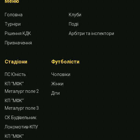
Меню
Головна
Клуби
Турніри
Події
Рішення КДК
Арбітри та інспектори
Призначення
Стадіони
Футболісти
ПС Юність
Чоловіки
КП “МФК”
Жінки
Металург поле 2
Діти
КП “МФК”
Металург поле 3
СК Будівельник
Локомотив-КПУ
КП “МФК”