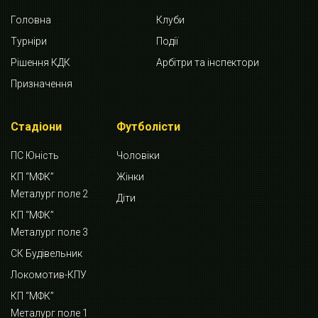
Головна
Клуби
Турніри
Події
Рішення КДК
Арбітри та інспектори
Призначення
Стадіони
Футболісти
ПС Юність
Чоловіки
КП “МФК”
Жінки
Металург поле 2
Діти
КП “МФК”
Металург поле 3
СК Будівельник
Локомотив-КПУ
КП “МФК”
Металург поле 1