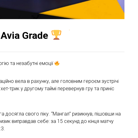
 Avia Grade
гію та незабутні емоції
саційно вела в рахунку, але головним героєм зустрічі
хет-трик у другому таймі перевернув гру та приніс
рига досягла свого піку. “Мангал” ризикнув, пішовши на
ризик виправдав себе: за 15 секунд до кінця матчу
:3.