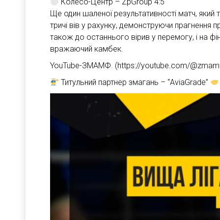
Колесо-Центр – ZpGroup 4:5
Ще один шаленої результативності матч, який т
тричі вів у рахунку, демонструючи прагнення
також до останнього вірив у перемогу, і на ф
вражаючий камбек.
YouTube-ЗМАМФ. (https://youtube.com/@zma
Титульний партнер змагань – “AviaGrade”