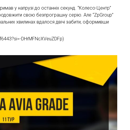
римав у напрузі до останніх секунд. “Колесо-Центр”
 продовжити свою безпрограшну серію. Але “ZpGroup”
інальних хвилинах вдалося двічі забити, оформивши
mf6443?si=-DHrMFNcXVeuZDFp)