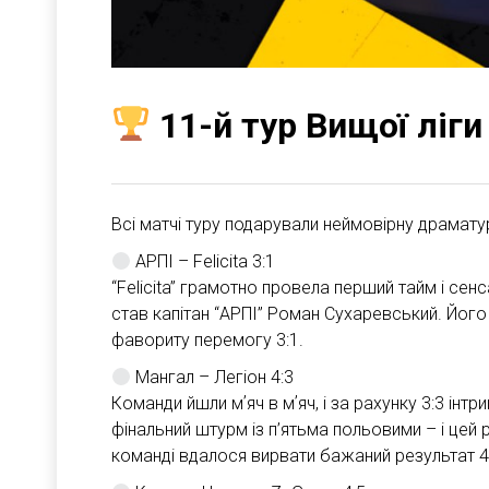
11-й тур Вищої ліги
Всі матчі туру подарували неймовірну драматур
АРПІ – Felicita 3:1
“Felicita” грамотно провела перший тайм і сен
став капітан “АРПІ” Роман Сухаревський. Його 
фавориту перемогу 3:1.
Мангал – Легіон 4:3
Команди йшли мʼяч в мʼяч, і за рахунку 3:3 інт
фінальний штурм із п’ятьма польовими – і цей 
команді вдалося вирвати бажаний результат 4