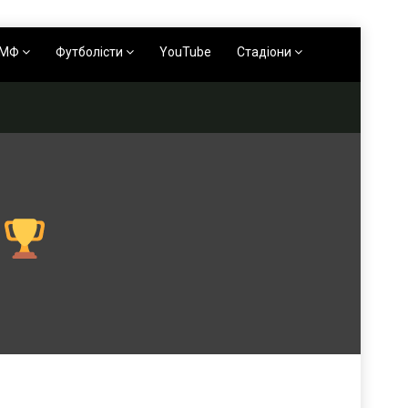
АМФ
Футболісти
YouTube
Стадіони
E