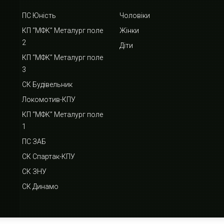
ПС Юність
Чоловіки
КП “МФК” Металург поле
Жінки
2
Діти
КП “МФК” Металург поле
3
СК Будівельник
Локомотив-КПУ
КП “МФК” Металург поле
1
ПС ЗАБ
СК Спартак-КПУ
СК ЗНУ
СК Динамо