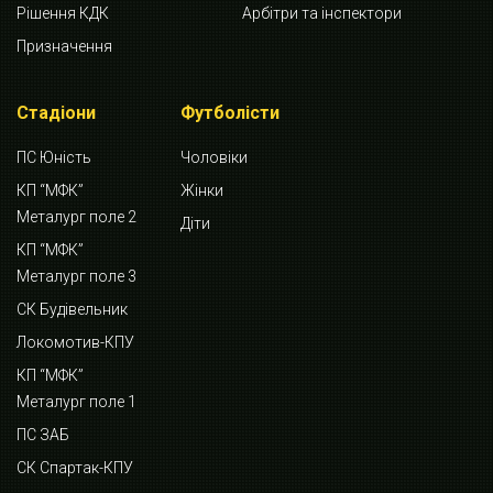
Рішення КДК
Арбітри та інспектори
Призначення
Стадіони
Футболісти
ПС Юність
Чоловіки
КП “МФК”
Жінки
Металург поле 2
Діти
КП “МФК”
Металург поле 3
СК Будівельник
Локомотив-КПУ
КП “МФК”
Металург поле 1
ПС ЗАБ
СК Спартак-КПУ