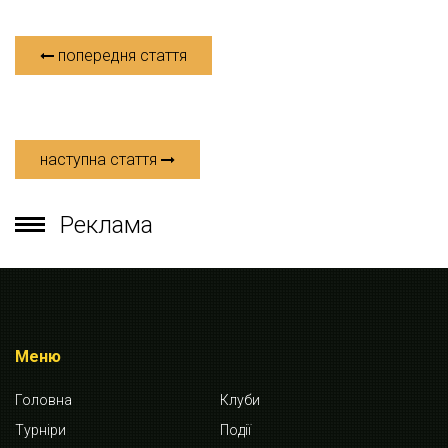
попередня стаття
наступна стаття
Реклама
Меню
Головна
Клуби
Турніри
Події