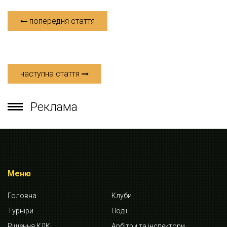
попередня стаття
наступна стаття
Реклама
Меню
Головна
Клуби
Турніри
Події
Рішення КДК
Арбітри та інспектори