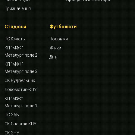
Призначення
Стадіони
Футболісти
ПС Юність
Чоловіки
КП “МФК”
Жінки
Металург поле 2
Діти
КП “МФК”
Металург поле 3
СК Будівельник
Локомотив-КПУ
КП “МФК”
Металург поле 1
ПС ЗАБ
СК Спартак-КПУ
СК ЗНУ