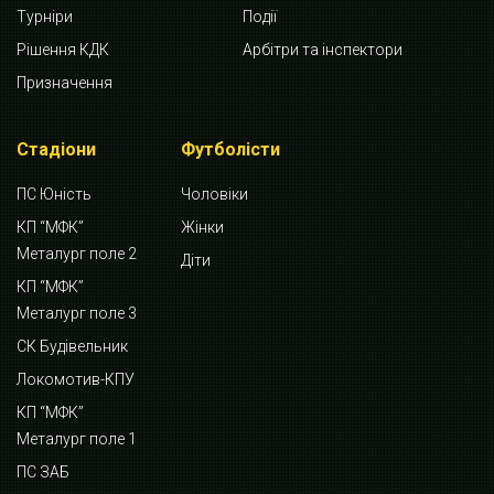
Турніри
Події
Рішення КДК
Арбітри та інспектори
Призначення
Стадіони
Футболісти
ПС Юність
Чоловіки
КП “МФК”
Жінки
Металург поле 2
Діти
КП “МФК”
Металург поле 3
СК Будівельник
Локомотив-КПУ
КП “МФК”
Металург поле 1
ПС ЗАБ