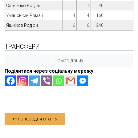
Савченко Богдан
1
1
40
Уманський Роман
4
4
160
Яшніков Родіон
6
6
240
ТРАНСФЕРИ
Намає даних
Поділитися через соціальну мережу:
попередня стаття