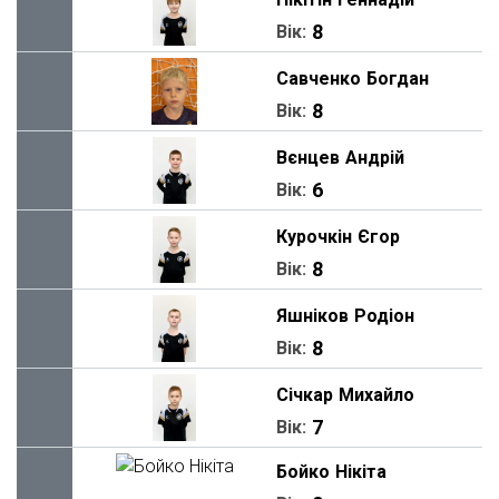
8
Вік:
Савченко
Богдан
8
Вік:
Вєнцев
Андрій
6
Вік:
Курочкін
Єгор
8
Вік:
Яшніков
Родіон
8
Вік:
Січкар
Михайло
7
Вік:
Бойко
Нікіта