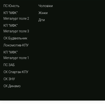
ПС Юність
Чоловіки
КП “МФК”
Жінки
Металург поле 2
Діти
КП “МФК”
Металург поле 3
СК Будівельник
Локомотив-КПУ
КП “МФК”
Металург поле 1
ПС ЗАБ
СК Спартак-КПУ
СК ЗНУ
СК Динамо