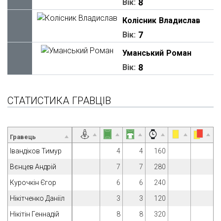
8
Вік:
Колісник
Владислав
7
Вік:
Уманський
Роман
8
Вік:
СТАТИСТИКА ГРАВЦІВ
Гравець
Івандіков Тимур
4
4
160
Вєнцев Андрій
7
7
280
Курочкін Єгор
6
6
240
Нікітченко Даніїл
3
3
120
Нікітін Геннадій
8
8
320