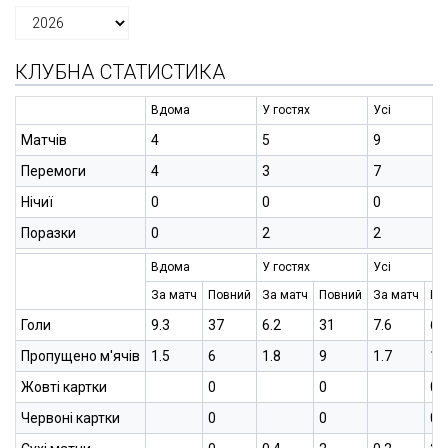
КЛУБНА СТАТИСТИКА
Вдома
У гостях
Усі
Матчів
4
5
9
Перемоги
4
3
7
Нічиї
0
0
0
Поразки
0
2
2
Вдома
У гостях
Усі
За матч
Повний
За матч
Повний
За матч
По
Голи
9.3
37
6.2
31
7.6
68
Пропущено м'ячів
1.5
6
1.8
9
1.7
15
Жовті картки
0
0
0
Червоні картки
0
0
0