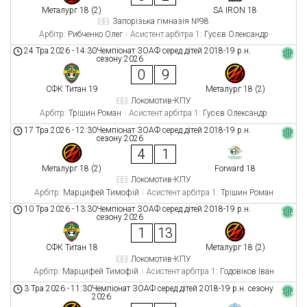
Металург 18 (2)
SA IRON 18
Запорізька гімназія №98
Арбітр:
Рибченко Олег
Асистент арбітра 1:
Гусєв Олександр
24 Тра 2026
-
14:30
Чемпіонат ЗОАФ серед дітей 2018-19 р.н.
сезону 2026
0
9
СФК Титан 19
Металург 18 (2)
Локомотив-КПУ
Арбітр:
Трішин Роман
Асистент арбітра 1:
Гусєв Олександр
17 Тра 2026
-
12:30
Чемпіонат ЗОАФ серед дітей 2018-19 р.н.
сезону 2026
4
1
Металург 18 (2)
Forward 18
Локомотив-КПУ
Арбітр:
Марцифей Тимофій
Асистент арбітра 1:
Трішин Роман
10 Тра 2026
-
13:30
Чемпіонат ЗОАФ серед дітей 2018-19 р.н.
сезону 2026
1
13
СФК Титан 18
Металург 18 (2)
Локомотив-КПУ
Арбітр:
Марцифей Тимофій
Асистент арбітра 1:
Годовіков Іван
3 Тра 2026
-
11:30
Чемпіонат ЗОАФ серед дітей 2018-19 р.н. сезону
2026