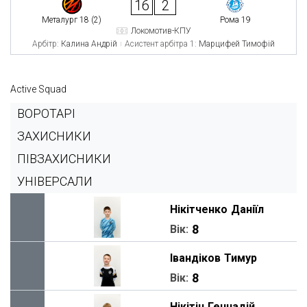
16
2
Металург 18 (2)
Рома 19
Локомотив-КПУ
Арбітр:
Калина Андрій
Асистент арбітра 1:
Марцифей Тимофій
Active Squad
ВОРОТАРІ
ЗАХИСНИКИ
ПІВЗАХИСНИКИ
УНІВЕРСАЛИ
Нікітченко
Даніїл
8
Вік:
Івандіков
Тимур
8
Вік:
Нікітін
Геннадій