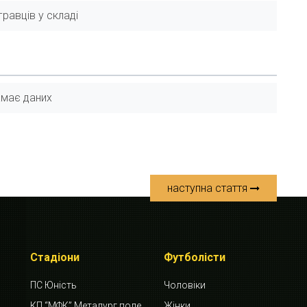
равців у складі
має даних
наступна стаття
Стадіони
Футболісти
ПС Юність
Чоловіки
КП “МФК” Металург поле
Жінки