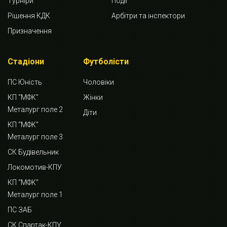
Турніри
Події
Рішення КДК
Арбітри та інспектори
Призначення
Стадіони
Футболісти
ПС Юність
Чоловіки
КП “МФК”
Жінки
Металург поле 2
Діти
КП “МФК”
Металург поле 3
СК Будівельник
Локомотив-КПУ
КП “МФК”
Металург поле 1
ПС ЗАБ
СК Спартак-КПУ