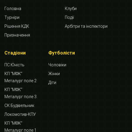
Головна
Клуби
Турніри
Події
Рішення КДК
Арбітри та інспектори
Призначення
Стадіони
Футболісти
ПС Юність
Чоловіки
КП “МФК”
Жінки
Металург поле 2
Діти
КП “МФК”
Металург поле 3
СК Будівельник
Локомотив-КПУ
КП “МФК”
Металург поле 1