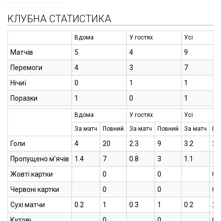
КЛУБНА СТАТИСТИКА
Вдома
У гостях
Усі
Матчів
5
4
9
Перемоги
4
3
7
Нічиї
0
1
1
Поразки
1
0
1
Вдома
У гостях
Усі
За матч
Повний
За матч
Повний
За матч
По
Голи
4
20
2.3
9
3.2
29
Пропущено м'ячів
1.4
7
0.8
3
1.1
10
Жовті картки
0
0
0
Червоні картки
0
0
0
Сухі матчи
0.2
1
0.3
1
0.2
2
Кутові
0
0
0