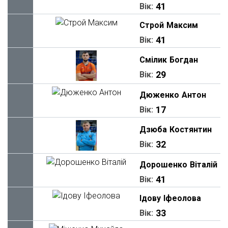
41
Вік:
Строй
Максим
41
Вік:
Смілик
Богдан
29
Вік:
Дюженко
Антон
17
Вік:
Дзюба
Костянтин
32
Вік:
Дорошенко
Віталій
41
Вік:
Ідову
Іфеолова
33
Вік: