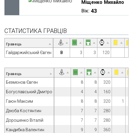
Міщенко
Михайло
43
Вік:
СТАТИСТИКА ГРАВЦІВ
Гравець
Гайдаржийський Євген
В
3
3
120
Гравець
Безмєнов Євген
8
8
320
Богуславський Дмитро
4
4
160
Гаюн Максим
8
8
320
1
Дзюба Костянтин
7
7
280
Дорошенко Віталій
7
7
280
Кандибка Валентин
9
9
360