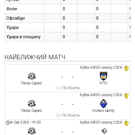
Фоли
0
0
0
Офсайди
0
0
0
Удари
0
0
0
Удири в площину
0
0
0
НАЙБЛИЖЧИЙ МАТЧ
Кубок АФЗО сезону 2026
-
-
Папір Сервіс
УПО
ПС Юність
Кубок АФЗО сезону 2026
-
-
Папір Сервіс
Колесо Центр
ПС Юність
8 Сер 2026
-
19:00
Кубок АФЗО сезону 2026
-
-