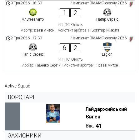
9 Тра 2026
-
18:30
Чемпіонат ЗМАМФ сезону 2026
1
2
АльтезаАвто
Папір Сервіс
ПС Юність
Арбітр:
Ісаєв Антон
Асистент арбітра 1:
Богатир Микита
2 Тра 2026
-
17:30
Чемпіонат ЗМАМФ сезону 2026
6
2
Папір Сервіс
Legion
ПС Юність
Арбітр:
Гаценко Сергій
Асистент арбітра 1:
Ісаєв Антон
Active Squad
ВОРОТАРІ
Гайдаржийський
Євген
41
Вік:
ЗАХИСНИКИ