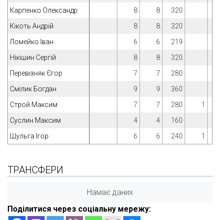
Карпенко Олександр
8
8
320
Кікоть Андрій
8
8
320
Ломейко Іван
6
6
219
Нікішин Сергій
8
8
320
Перевізняк Єгор
7
7
280
Смілик Богдан
9
9
360
Строй Максим
7
7
280
1
Суслин Максим
4
4
160
Шульга Ігор
6
6
240
1
ТРАНСФЕРИ
Намає даних
Поділитися через соціальну мережу: