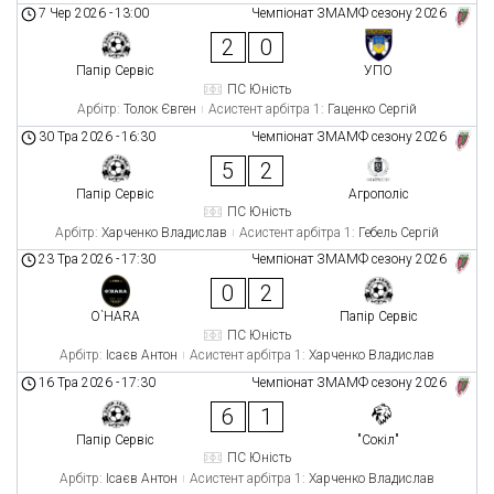
7 Чер 2026
-
13:00
Чемпіонат ЗМАМФ сезону 2026
2
0
Папір Сервіс
УПО
ПС Юність
Арбітр:
Толок Євген
Асистент арбітра 1:
Гаценко Сергій
30 Тра 2026
-
16:30
Чемпіонат ЗМАМФ сезону 2026
5
2
Папір Сервіс
Агрополіс
ПС Юність
Арбітр:
Харченко Владислав
Асистент арбітра 1:
Гебель Сергій
23 Тра 2026
-
17:30
Чемпіонат ЗМАМФ сезону 2026
0
2
O`HARA
Папір Сервіс
ПС Юність
Арбітр:
Ісаєв Антон
Асистент арбітра 1:
Харченко Владислав
16 Тра 2026
-
17:30
Чемпіонат ЗМАМФ сезону 2026
6
1
Папір Сервіс
"Сокіл"
ПС Юність
Арбітр:
Ісаєв Антон
Асистент арбітра 1:
Харченко Владислав