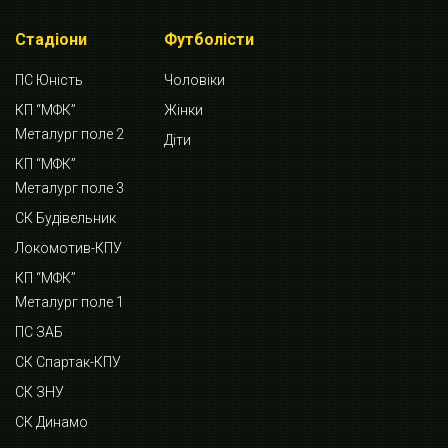
Стадіони
Футболісти
ПС Юність
Чоловіки
КП “МФК”
Жінки
Металург поле 2
Діти
КП “МФК”
Металург поле 3
СК Будівельник
Локомотив-КПУ
КП “МФК”
Металург поле 1
ПС ЗАБ
СК Спартак-КПУ
СК ЗНУ
СК Динамо