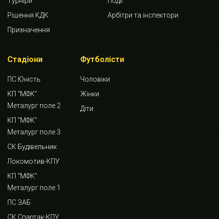
Турніри
Події
Рішення КДК
Арбітри та інспектори
Призначення
Стадіони
Футболісти
ПС Юність
Чоловіки
КП “МФК”
Жінки
Металург поле 2
Діти
КП “МФК”
Металург поле 3
СК Будівельник
Локомотив-КПУ
КП “МФК”
Металург поле 1
ПС ЗАБ
СК Спартак-КПУ