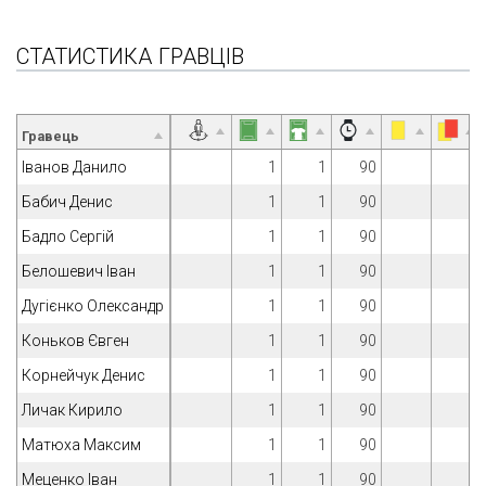
СТАТИСТИКА ГРАВЦІВ
Гравець
Іванов Данило
1
1
90
Бабич Денис
1
1
90
Бадло Сергій
1
1
90
Белошевич Іван
1
1
90
Дугієнко Олександр
1
1
90
Коньков Євген
1
1
90
Корнейчук Денис
1
1
90
Личак Кирило
1
1
90
Матюха Максим
1
1
90
Меценко Іван
1
1
90