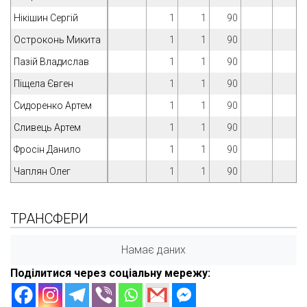
Нікішин Сергій
1
1
90
Остроконь Микита
1
1
90
Пазій Владислав
1
1
90
Піщела Євген
1
1
90
Сидоренко Артем
1
1
90
Сливець Артем
1
1
90
Фросін Данило
1
1
90
Чаплян Олег
1
1
90
ТРАНСФЕРИ
Намає даних
Поділитися через соціальну мережу: