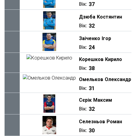
37
Вік:
Дзюба
Костянтин
32
Вік:
Заіченко
Ігор
24
Вік:
Корешков
Кирило
38
Вік:
Омельков
Олександр
31
Вік:
Сєрік
Максим
32
Вік:
Селезньов
Роман
30
Вік: