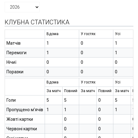
КЛУБНА СТАТИСТИКА
Вдома
У гостях
Усі
Матчів
1
0
1
Перемоги
1
0
1
Нічиї
0
0
0
Поразки
0
0
0
Вдома
У гостях
Усі
За матч
Повний
За матч
Повний
За матч
По
Голи
5
5
0
5
5
Пропущено м'ячів
1
1
0
1
1
Жовті картки
0
0
0
Червоні картки
0
0
0