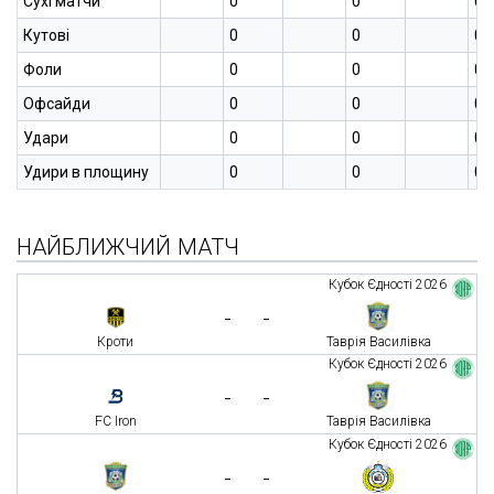
Сухі матчи
0
0
0
Кутові
0
0
0
Фоли
0
0
0
Офсайди
0
0
0
Удари
0
0
0
Удири в площину
0
0
0
НАЙБЛИЖЧИЙ МАТЧ
Кубок Єдності 2026
-
-
Кроти
Таврія Василівка
Кубок Єдності 2026
-
-
FC Iron
Таврія Василівка
Кубок Єдності 2026
-
-