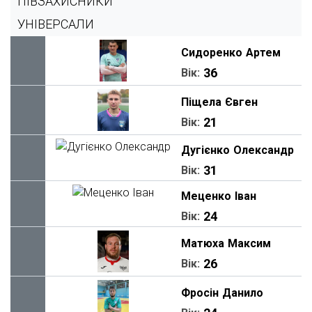
ПІВЗАХИСНИКИ
УНІВЕРСАЛИ
Сидоренко
Артем
36
Вік:
Піщела
Євген
21
Вік:
Дугієнко
Олександр
31
Вік:
Меценко
Іван
24
Вік:
Матюха
Максим
26
Вік:
Фросін
Данило