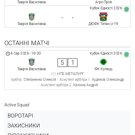
Таврія Василівка
Агро-Троя
Кубок Єдності 2026
-
-
Таврія Василівка
ДЮФК Титан U-19
ОСТАННІ МАТЧІ
4 Сер 2026
-
19:30
Кубок Єдності 2026
5
1
Таврія Василівка
ФК Купець
НТБ МЕТАЛУРГ
Арбітр:
Степаненко Олексій
Асистент арбітра 1:
Худяков Олександр
Асистент арбітра 2:
Калина Андрій
Active Squad
ВОРОТАРІ
ЗАХИСНИКИ