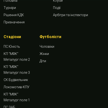
Головна
Клуби
Турніри
Події
Рішення КДК
Арбітри та інспектори
Призначення
Стадіони
Футболісти
ПС Юність
Чоловіки
КП “МФК”
Жінки
Металург поле 2
Діти
КП “МФК”
Металург поле 3
СК Будівельник
Локомотив-КПУ
КП “МФК”
Металург поле 1
ПС ЗАБ