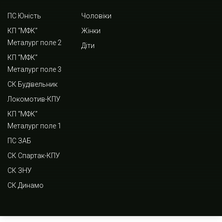
ПС Юність
Чоловіки
КП “МФК”
Жінки
Металург поле 2
Діти
КП “МФК”
Металург поле 3
СК Будівельник
Локомотив-КПУ
КП “МФК”
Металург поле 1
ПС ЗАБ
СК Спартак-КПУ
СК ЗНУ
СК Динамо