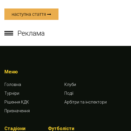
наступна стаття
Реклама
Меню
Головна
Клуби
Турніри
Події
Рішення КДК
Арбітри та інспектори
Призначення
Стадіони
Футболісти