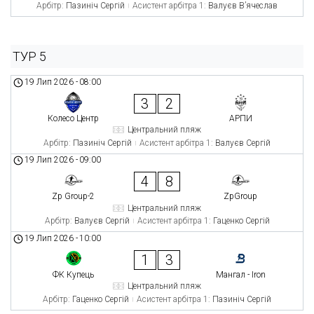
Арбітр:
Пазиніч Сергій
Асистент арбітра 1:
Валуєв В’ячеслав
ТУР 5
19 Лип 2026
-
08:00
3
2
Колесо Центр
АРПИ
Центральний пляж
Арбітр:
Пазиніч Сергій
Асистент арбітра 1:
Валуєв Сергій
19 Лип 2026
-
09:00
4
8
Zp Group-2
ZpGroup
Центральний пляж
Арбітр:
Валуєв Сергій
Асистент арбітра 1:
Гаценко Сергій
19 Лип 2026
-
10:00
1
3
ФК Купець
Мангал - Iron
Центральний пляж
Арбітр:
Гаценко Сергій
Асистент арбітра 1:
Пазиніч Сергій