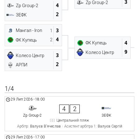
3
Zp Group-2
4
Zp Group-2
2
ЗЕФК
3
Мангал - Iron
1
4
2
ФК Купець
4
ФК Купець
9
Колесо Центр
3
Колесо Центр
2
АРПИ
1/4
29 Лип 2026
-
18:00
4
2
Zp Group-2
ЗЕФК
Центральний пляж
Арбітр:
Валуєв В’ячеслав
Асистент арбітра 1:
Валуєв Сергій
29 Лип 2026
-
17:00