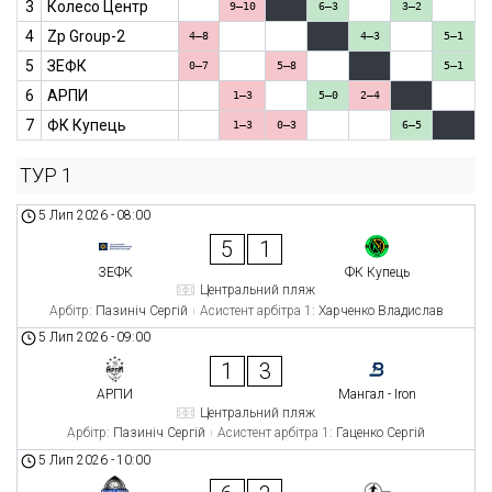
3
Колесо Центр
9–10
6–3
3–2
4
Zp Group-2
4–8
4–3
5–1
5
ЗЕФК
0–7
5–8
5–1
6
АРПИ
1–3
5–0
2–4
7
ФК Купець
1–3
0–3
6–5
ТУР 1
5 Лип 2026
-
08:00
5
1
ЗЕФК
ФК Купець
Центральний пляж
Арбітр:
Пазиніч Сергій
Асистент арбітра 1:
Харченко Владислав
5 Лип 2026
-
09:00
1
3
АРПИ
Мангал - Iron
Центральний пляж
Арбітр:
Пазиніч Сергій
Асистент арбітра 1:
Гаценко Сергій
5 Лип 2026
-
10:00