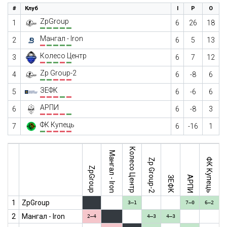
#
Клуб
І
Р
О
ZpGroup
1
6
26
18
Мангал - Iron
2
6
5
13
Колесо Центр
3
6
7
12
Zp Group-2
4
6
-8
6
ЗЕФК
5
6
-6
6
АРПИ
6
6
-8
3
ФК Купець
7
6
-16
1
Колесо Центр
Мангал - Iron
ФК Купець
Zp Group-2
ZpGroup
АРПИ
ЗЕФК
1
ZpGroup
3–1
7–0
6–2
2
Мангал - Iron
2–4
4–3
4–3