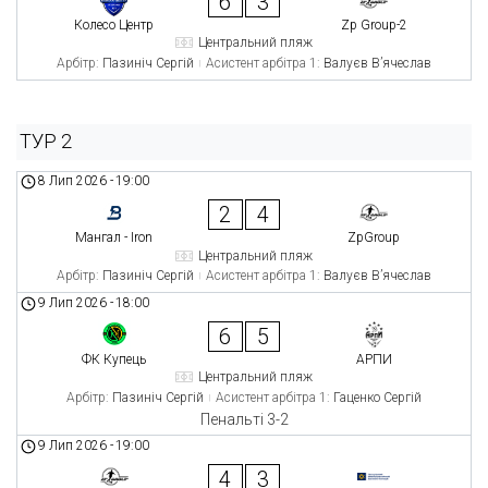
6
3
Колесо Центр
Zp Group-2
Центральний пляж
Арбітр:
Пазиніч Сергій
Асистент арбітра 1:
Валуєв В’ячеслав
ТУР 2
8 Лип 2026
-
19:00
2
4
Мангал - Iron
ZpGroup
Центральний пляж
Арбітр:
Пазиніч Сергій
Асистент арбітра 1:
Валуєв В’ячеслав
9 Лип 2026
-
18:00
6
5
ФК Купець
АРПИ
Центральний пляж
Арбітр:
Пазиніч Сергій
Асистент арбітра 1:
Гаценко Сергій
Пенальті 3-2
9 Лип 2026
-
19:00
4
3