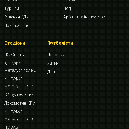
Турніри
Події
Рішення КДК
Арбітри та інспектори
Призначення
Стадіони
Футболісти
ПС Юність
Чоловіки
КП “МФК”
Жінки
Металург поле 2
Діти
КП “МФК”
Металург поле 3
СК Будівельник
Локомотив-КПУ
КП “МФК”
Металург поле 1
ПС ЗАБ