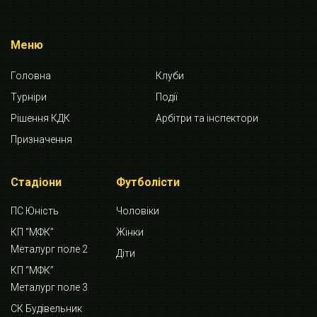
Меню
Головна
Клуби
Турніри
Події
Рішення КДК
Арбітри та інспектори
Призначення
Стадіони
Футболісти
ПС Юність
Чоловіки
КП “МФК”
Жінки
Металург поле 2
Діти
КП “МФК”
Металург поле 3
СК Будівельник