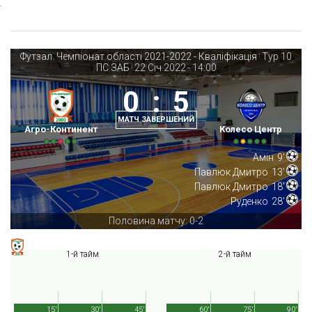
Футзал. Чемпіонат області 2021-2022 - Кваліфікація
Тур 10
|
ПС ЗАБ
22 Січ 2022
-
14:00
|
0
:
5
МАТЧ ЗАВЕРШЕНИЙ
Агро-Континент
Колесо Центр
Амін
9'
Павлюк Дмитро
13'
Павлюк Дмитро
18'
Руденко
28'
Половина матчу: 0-2
1-й тайм
2-й тайм
15'
30'
45'
60'
75'
90'