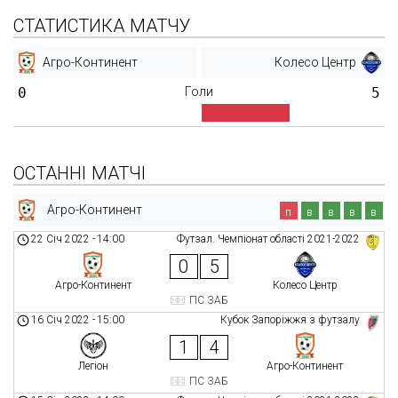
СТАТИСТИКА МАТЧУ
Агро-Континент
Колесо Центр
0
Голи
5
ОСТАННІ МАТЧІ
Агро-Континент
п
в
в
в
в
22 Січ 2022
-
14:00
Футзал. Чемпіонат області 2021-2022
0
5
Агро-Континент
Колесо Центр
ПС ЗАБ
16 Січ 2022
-
15:00
Кубок Запоріжжя з футзалу
1
4
Легіон
Агро-Континент
ПС ЗАБ