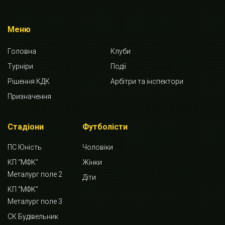
Меню
Головна
Клуби
Турніри
Події
Рішення КДК
Арбітри та інспектори
Призначення
Стадіони
Футболісти
ПС Юність
Чоловіки
КП “МФК”
Жінки
Металург поле 2
Діти
КП “МФК”
Металург поле 3
СК Будівельник