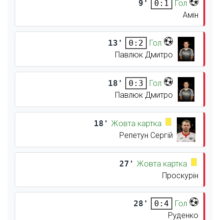
9'
Гол
0:1
Амін
13'
Гол
0:2
Павлюк Дмитро
18'
Гол
0:3
Павлюк Дмитро
18'
Жовта картка
Репетун Сергій
27'
Жовта картка
Проскурін
28'
Гол
0:4
Руденко