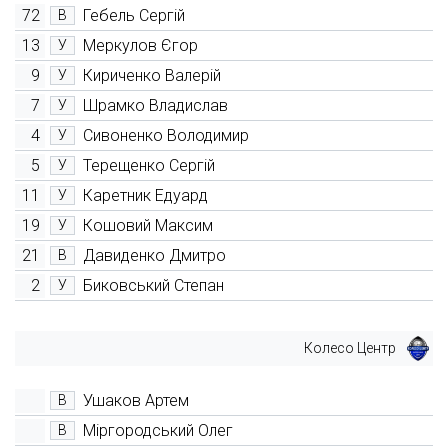
72
Гебель Сергій
В
13
Меркулов Єгор
У
9
Кириченко Валерій
У
7
Шрамко Владислав
У
4
Сивоненко Володимир
У
5
Терещенко Сергій
У
11
Каретник Едуард
У
19
Кошовий Максим
У
21
Давиденко Дмитро
В
2
Биковський Степан
У
Колесо Центр
Ушаков Артем
В
Міргородський Олег
В