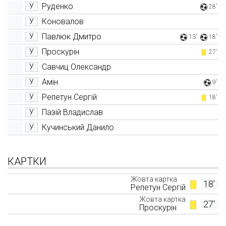
Руденко
У
28'
Коновалов
У
Павлюк Дмитро
У
13'
18'
Проскурін
У
27'
Савчиц Олександр
У
Амін
У
9'
Репетун Сергій
У
18'
Пазій Владислав
У
Кучинський Данило
У
КАРТКИ
Жовта картка
18'
Репетун Сергій
Жовта картка
27'
Проскурін