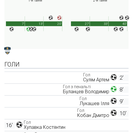
1-й тайм
2-й тайм
7'
13'
20'
27'
33'
40'
ГОЛИ
Гол
2'
Сулім Артем
Гол з пенальті
8'
Буланцев Володимир
Гол
9'
Лукашев Ілля
Гол
10'
Кобан Дмитро
Гол
16'
Хупавка Костянтин