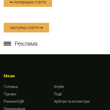
попередня стаття
наступна стаття
Реклама
Меню
Головна
Клуби
Турніри
Події
Рішення КДК
Арбітри та інспектори
Призначення