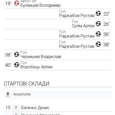
Авто-Гол
19'
Буланцев Володимир
Гол
22'
Раджабов Рустам
Гол
26'
Сулім Артем
Гол
36'
Раджабов Рустам
Гол
38'
Раджабов Рустам
Гол
38'
Чернишев Владислав
Гол
40'
Воробець Артем
СТАРТОВІ СКЛАДИ
Агрополіс
15
Батичко Денис
У