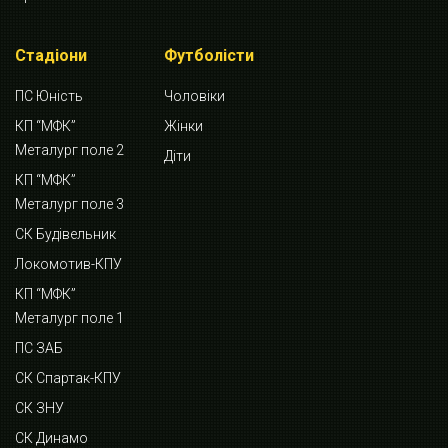
Стадіони
Футболісти
ПС Юність
Чоловіки
КП “МФК”
Жінки
Металург поле 2
Діти
КП “МФК”
Металург поле 3
СК Будівельник
Локомотив-КПУ
КП “МФК”
Металург поле 1
ПС ЗАБ
СК Спартак-КПУ
СК ЗНУ
СК Динамо