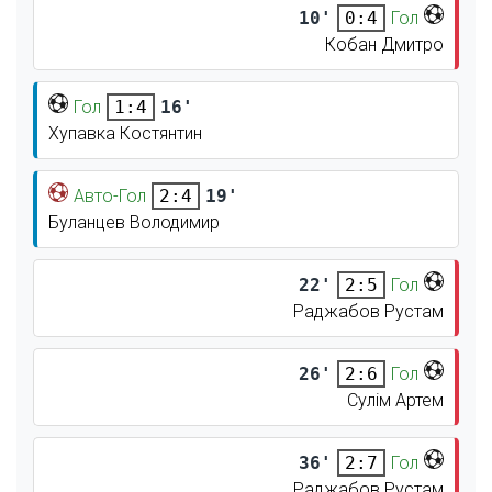
10'
Гол
0:4
Кобан Дмитро
Гол
16'
1:4
Хупавка Костянтин
Авто-Гол
19'
2:4
Буланцев Володимир
22'
Гол
2:5
Раджабов Рустам
26'
Гол
2:6
Сулім Артем
36'
Гол
2:7
Раджабов Рустам