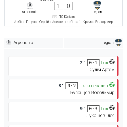
1
0
Агрополіс
Legion
ПС Юність
Арбітр:
Гаценко Сергій
Асистент арбітра 1:
Кремса Володимир
Агрополіс
Legion
2'
Гол
0:1
Сулім Артем
8'
Гол з пенальті
0:2
Буланцев Володимир
9'
Гол
0:3
Лукашев Ілля