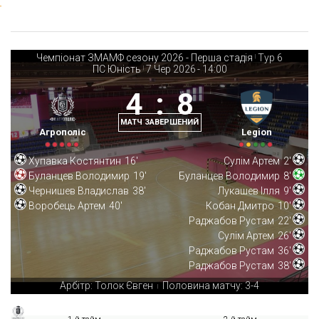
Чемпіонат ЗМАМФ сезону 2026 - Перша стадія
Тур 6
|
ПС Юність
7 Чер 2026
-
14:00
|
4
:
8
МАТЧ ЗАВЕРШЕНИЙ
Агрополіс
Legion
Хупавка Костянтин
16'
Сулім Артем
2'
Буланцев Володимир
19'
Буланцев Володимир
8'
Чернишев Владислав
38'
Лукашев Ілля
9'
Воробець Артем
40'
Кобан Дмитро
10'
Раджабов Рустам
22'
Сулім Артем
26'
Раджабов Рустам
36'
Раджабов Рустам
38'
Арбітр: Толок Євген
Половина матчу: 3-4
|