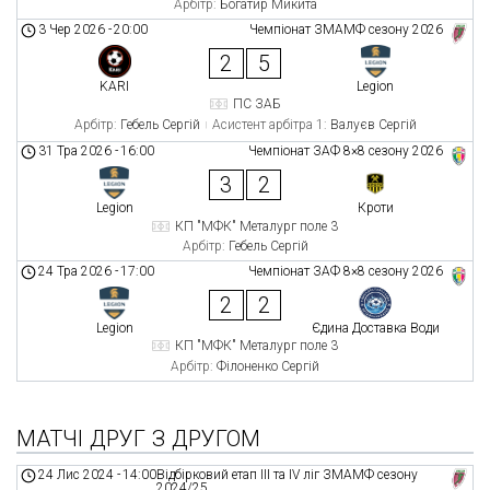
Арбітр:
Богатир Микита
3 Чер 2026
-
20:00
Чемпіонат ЗМАМФ сезону 2026
2
5
KARI
Legion
ПС ЗАБ
Арбітр:
Гебель Сергій
Асистент арбітра 1:
Валуєв Сергій
31 Тра 2026
-
16:00
Чемпіонат ЗАФ 8×8 сезону 2026
3
2
Legion
Кроти
КП "МФК" Металург поле 3
Арбітр:
Гебель Сергій
24 Тра 2026
-
17:00
Чемпіонат ЗАФ 8×8 сезону 2026
2
2
Legion
Єдина Доставка Води
КП "МФК" Металург поле 3
Арбітр:
Філоненко Сергій
МАТЧІ ДРУГ З ДРУГОМ
24 Лис 2024
-
14:00
Відбірковий етап ІII та ІV ліг ЗМАМФ сезону
2024/25