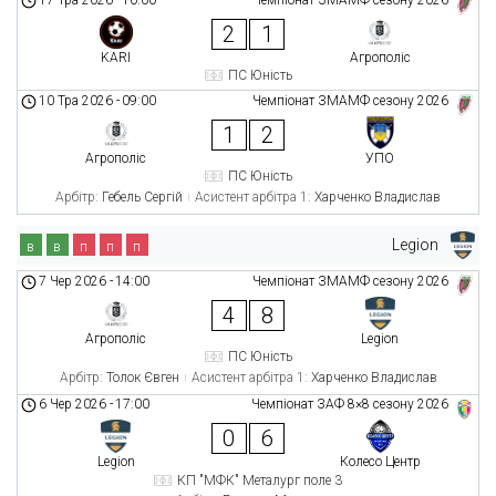
2
1
KARI
Агрополіс
ПС Юність
10 Тра 2026
-
09:00
Чемпіонат ЗМАМФ сезону 2026
1
2
Агрополіс
УПО
ПС Юність
Арбітр:
Гебель Сергій
Асистент арбітра 1:
Харченко Владислав
Legion
в
в
п
п
п
7 Чер 2026
-
14:00
Чемпіонат ЗМАМФ сезону 2026
4
8
Агрополіс
Legion
ПС Юність
Арбітр:
Толок Євген
Асистент арбітра 1:
Харченко Владислав
6 Чер 2026
-
17:00
Чемпіонат ЗАФ 8×8 сезону 2026
0
6
Legion
Колесо Центр
КП "МФК" Металург поле 3