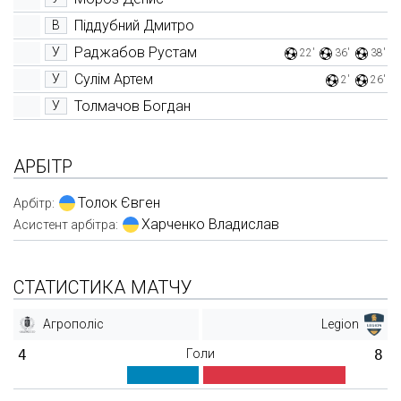
Піддубний Дмитро
В
Раджабов Рустам
У
22'
36'
38'
Сулім Артем
У
2'
26'
Толмачов Богдан
У
АРБІТР
Толок Євген
Арбітр:
Харченко Владислав
Асистент арбітра:
СТАТИСТИКА МАТЧУ
Агрополіс
Legion
4
Голи
8