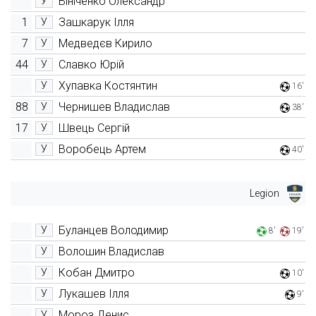
Вініченко Олександр
У
1
Зашкарук Ілля
У
7
Медведєв Кирило
У
44
Славко Юрій
У
Хупавка Костянтин
У
16'
88
Чернишев Владислав
У
38'
17
Швець Сергій
У
Воробець Артем
У
40'
Legion
Буланцев Володимир
У
8'
19'
Волошин Владислав
У
Кобан Дмитро
У
10'
Лукашев Ілля
У
9'
Мороз Денис
У