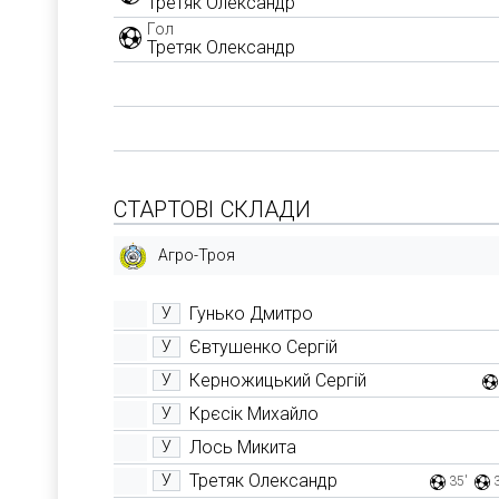
Третяк Олександр
Гол
Третяк Олександр
СТАРТОВІ СКЛАДИ
Агро-Троя
Гунько Дмитро
У
Євтушенко Сергій
У
Керножицький Сергій
У
Крєсік Михайло
У
Лось Микита
У
Третяк Олександр
У
35'