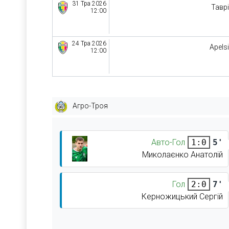
31 Тра 2026
Тавр
12:00
24 Тра 2026
Apels
12:00
Агро-Троя
Авто-Гол
5'
1:0
Миколаєнко Анатолій
Гол
7'
2:0
Керножицький Сергій