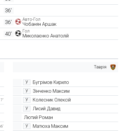
36'
Авто-Гол
36'
Чобанян Аршак
Гол
40'
Миколаєнко Анатолій
Таврія
Бугрімов Кирило
У
Зінченко Максим
У
Колесник Олексій
У
7'
Лисий Давид
У
Лютий Роман
Матюха Максим
У
36'