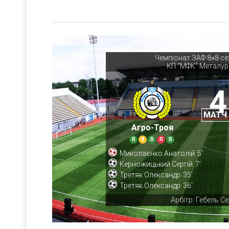
Чемпіонат ЗАФ 8×8 се
КП "МФК" Металур
4
МАТЧ
Агро-Троя
В
Н
В
П
В
Миколаєнко Анатолій
5'
Керножицький Сергій
7'
Третяк Олександр
35'
Третяк Олександр
36'
Арбітр: Гебель Се