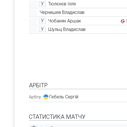
Тюлєнєв Ілля
У
Чернишев Владислав
Чобанян Аршак
У
Шульц Владислав
У
АРБІТР
Гебель Сергій
Арбітр:
СТАТИСТИКА МАТЧУ