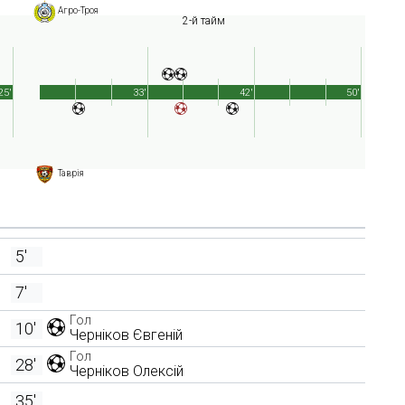
Агро-Троя
2-й тайм
25'
33'
42'
50'
Таврія
5'
7'
Гол
10'
Черніков Євгеній
Гол
28'
Черніков Олексій
35'