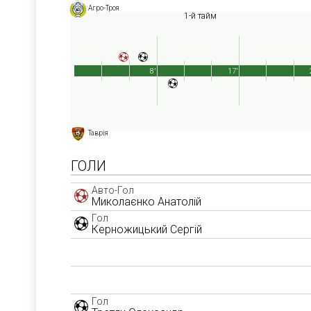
Агро-Троя
1-й тайм
8'
17'
Таврія
ГОЛИ
Авто-Гол
Миколаєнко Анатолій
Гол
Керножицький Сергій
Гол