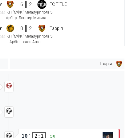
6
2
ія
FC TITLE
КП "МФК" Металург поле 3
Арбітр:
Богатир Микита
0
2
in
Таврія
КП "МФК" Металург поле 3
Арбітр:
Ісаєв Антон
Таврія
10'
Гол
2:1