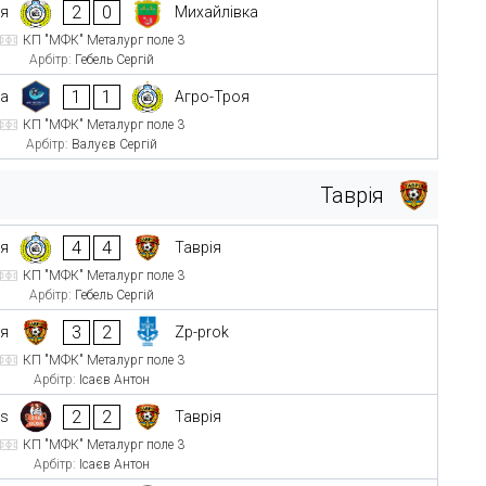
2
0
оя
Михайлівка
КП "МФК" Металург поле 3
Арбітр:
Гебель Сергій
1
1
а
Агро-Троя
КП "МФК" Металург поле 3
Арбітр:
Валуєв Сергій
Таврія
4
4
оя
Таврія
КП "МФК" Металург поле 3
Арбітр:
Гебель Сергій
3
2
ія
Zp-prok
КП "МФК" Металург поле 3
Арбітр:
Ісаєв Антон
2
2
ss
Таврія
КП "МФК" Металург поле 3
Арбітр:
Ісаєв Антон