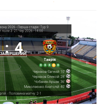
зону 2026 - Перша стадія
Тур 9
|
г поле 3
21 Чер 2026
-
14:00
|
:
4
 ЗАВЕРШЕНИЙ
Таврія
В
В
В
Н
В
Черніков Євгеній
10'
Черніков Олексій
28'
Чобанян Аршак
36'
Миколаєнко Анатолій
40'
ргій
Половина матчу: 2-1
|