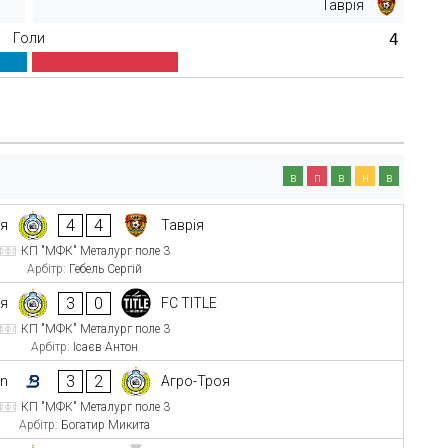
Таврія
Голи
4
в
п
в
н
в
4
4
оя
Таврія
КП "МФК" Металург поле 3
Арбітр:
Гебель Сергій
3
0
оя
FC TITLE
КП "МФК" Металург поле 3
Арбітр:
Ісаєв Антон
3
2
on
Агро-Троя
КП "МФК" Металург поле 3
Арбітр:
Богатир Микита