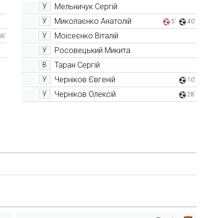
Мельничук Сергій
У
Миколаєнко Анатолій
У
5'
40'
Моісеєнко Віталій
У
36'
Росовецький Микита
У
Таран Сергій
В
Черніков Євгеній
У
10'
Черніков Олексій
У
28'