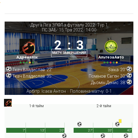
Друга Ліга ЗЛФЛ з футзалу 2022
Тур 1
|
ПС ЗАБ
15 Тра 2022
-
14:00
|
2
:
3
МАТЧ ЗАВЕРШЕНИЙ
Адреналін
АльтезаАвто
Ткач Владислав
22'
Заіка
20'
Ткач Владислав
35'
Помінов Євген
30'
Дьомін Денис
38'
Арбітр: Ісаєв Антон
Половина матчу: 0-1
|
1-й тайм
2-й тайм
7'
13'
20'
27'
33'
40'