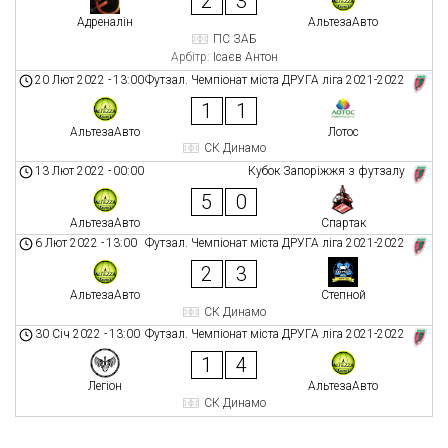
2
3
Адреналін
АльтезаАвто
ПС ЗАБ
Арбітр:
Ісаєв Антон
20 Лют 2022
-
13:00
Футзал. Чемпіонат міста ДРУГА ліга 2021-2022
1
1
АльтезаАвто
Лотос
СК Динамо
13 Лют 2022
-
00:00
Кубок Запоріжжя з футзалу
5
0
АльтезаАвто
Спартак
6 Лют 2022
-
13:00
Футзал. Чемпіонат міста ДРУГА ліга 2021-2022
2
3
АльтезаАвто
Степной
СК Динамо
30 Січ 2022
-
13:00
Футзал. Чемпіонат міста ДРУГА ліга 2021-2022
1
4
Легіон
АльтезаАвто
СК Динамо