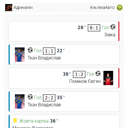
Адреналін
АльтезаАвто
20'
Гол
0:1
Заіка
Гол
22'
1:1
Ткач Владислав
30'
Гол
1:2
Помінов Євген
Гол
35'
2:2
Ткач Владислав
Жовта картка
36'