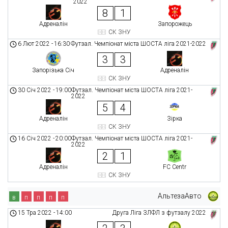
2022
8
1
Адреналін
Запорожець
СК ЗНУ
6 Лют 2022
-
16:30
Футзал. Чемпіонат міста ШОСТА ліга 2021-2022
3
3
Запорізька Січ
Адреналін
СК ЗНУ
30 Січ 2022
-
19:00
Футзал. Чемпіонат міста ШОСТА ліга 2021-
2022
5
4
Адреналін
Зірка
СК ЗНУ
16 Січ 2022
-
20:00
Футзал. Чемпіонат міста ШОСТА ліга 2021-
2022
2
1
Адреналін
FC Centr
СК ЗНУ
АльтезаАвто
в
п
п
п
п
15 Тра 2022
-
14:00
Друга Ліга ЗЛФЛ з футзалу 2022