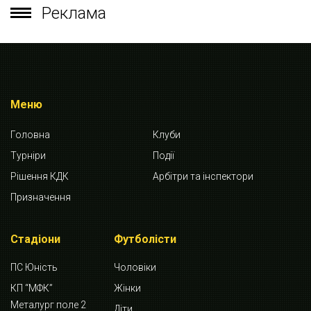
Реклама
Меню
Головна
Клуби
Турніри
Події
Рішення КДК
Арбітри та інспектори
Призначення
Стадіони
Футболісти
ПС Юність
Чоловіки
КП “МФК”
Жінки
Металург поле 2
Діти