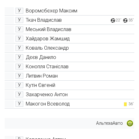
Воромсбєхєр Максим
У
Ткач Владислав
У
22'
35'
Меський Владислав
У
Хайдаров Жамшид
У
Коваль Олександр
У
Дєєв Данило
У
Конопля Станіслав
У
Литвин Роман
У
Кутін Євгеній
У
Захарченко Антон
У
Макогон Всеволод
У
36'
АльтезаАвто