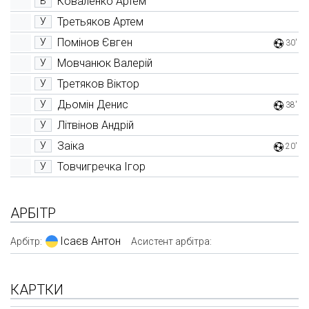
Коваленко Артем
В
Третьяков Артем
У
Помінов Євген
У
30'
Мовчанюк Валерій
У
Третяков Віктор
У
Дьомін Денис
У
38'
Літвінов Андрій
У
Заіка
У
20'
Товчигречка Ігор
У
АРБІТР
Ісаєв Антон
Арбітр:
Асистент арбітра:
КАРТКИ