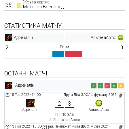
Жовта картка
36'
Макогон Всеволод
СТАТИСТИКА МАТЧУ
Адреналін
АльтезаАвто
2
Голи
3
ОСТАННІ МАТЧІ
Адреналін
в
в
п
в
н
15 Тра 2022
-
14:00
Друга Ліга ЗЛФЛ з футзалу 2022
2
3
Адреналін
АльтезаАвто
ПС ЗАБ
Арбітр:
Ісаєв Антон
13 Лют 2022
-
15:00
Футзал. Чемпіонат міста ШОСТА ліга 2021-