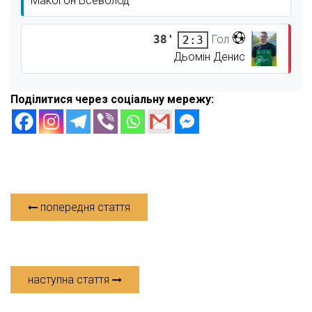
Макогон Всеволод
38'
Гол
2:3
Дьомін Денис
Поділитися через соціальну мережу:
попередня стаття
наступна стаття