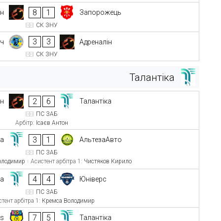
8
1
ін
Запорожець
СК ЗНУ
3
3
іч
Адреналін
СК ЗНУ
Талантіка
2
6
ін
Талантіка
ПС ЗАБ
Арбітр:
Ісаєв Антон
3
1
ка
АльтезаАвто
ПС ЗАБ
олодимир
Асистент арбітра 1:
Чистяков Кирило
4
4
ка
Юніверс
ПС ЗАБ
тент арбітра 1:
Кремса Володимир
7
5
ds
Талантіка