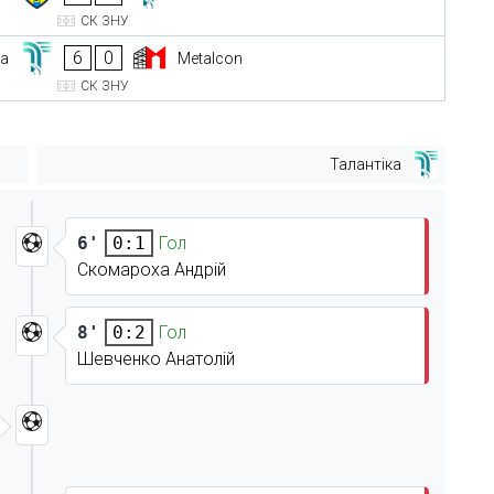
СК ЗНУ
6
0
ка
Metalcon
СК ЗНУ
Талантіка
6'
Гол
0:1
Скомароха Андрій
8'
Гол
0:2
Шевченко Анатолій