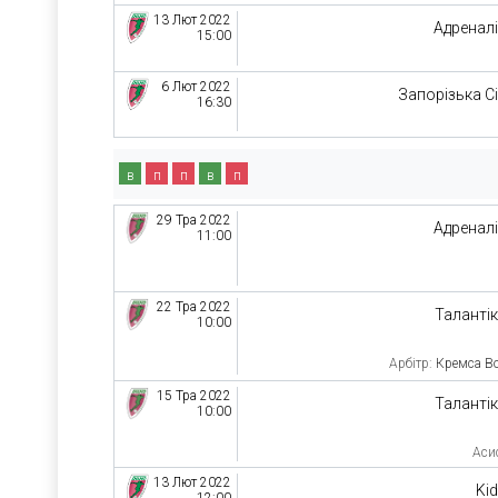
13 Лют 2022
Адренал
15:00
6 Лют 2022
Запорізька С
16:30
в
п
п
в
п
29 Тра 2022
Адренал
11:00
22 Тра 2022
Таланті
10:00
Арбітр:
Кремса В
15 Тра 2022
Таланті
10:00
Асис
13 Лют 2022
Ki