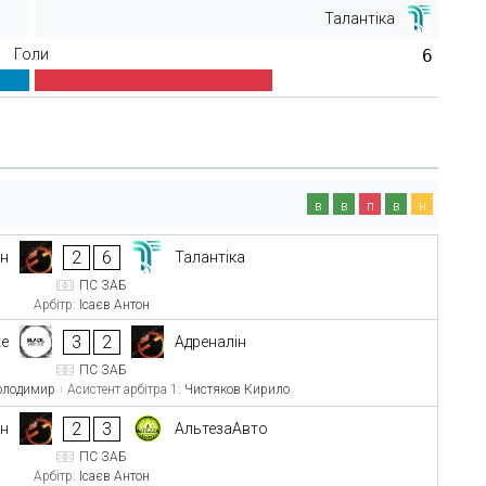
Талантіка
Голи
6
в
в
п
в
н
2
6
ін
Талантіка
ПС ЗАБ
Арбітр:
Ісаєв Антон
3
2
te
Адреналін
ПС ЗАБ
олодимир
Асистент арбітра 1:
Чистяков Кирило
2
3
ін
АльтезаАвто
ПС ЗАБ
Арбітр:
Ісаєв Антон