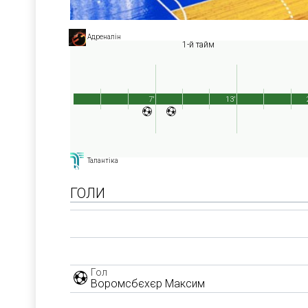
Адреналін
1-й тайм
7'
13'
Талантіка
ГОЛИ
Гол
Воромсбєхєр Максим