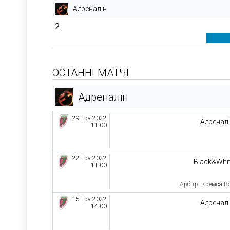
Адреналін
2
ОСТАННІ МАТЧІ
Адреналін
29 Тра 2022
Адренал
11:00
22 Тра 2022
Black&Whi
11:00
Арбітр:
Кремса В
15 Тра 2022
Адренал
14:00