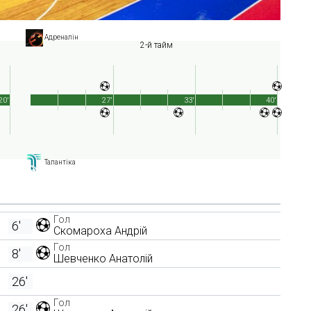
Адреналін
2-й тайм
20'
27'
33'
40'
Талантіка
Гол
6'
Скомароха Андрій
Гол
8'
Шевченко Анатолій
26'
Гол
26'