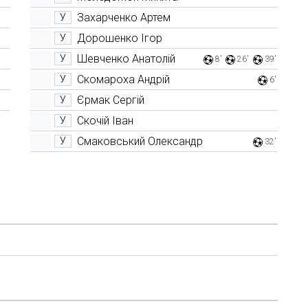
Захарченко Артем
У
Дорошенко Ігор
У
Шевченко Анатолій
У
8'
26'
39'
Скомароха Андрій
У
6'
Єрмак Сергій
У
Скочій Іван
У
Смаковський Олександр
У
32'