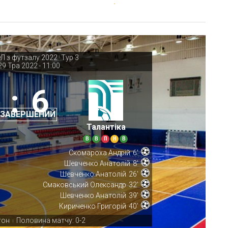
ФЛ з футзалу 2022
Тур 3
|
29 Тра 2022
-
11:00
:
6
 ЗАВЕРШЕНИЙ
Талантіка
В
В
П
Н
В
Скомароха Андрій
6'
Шевченко Анатолій
8'
Шевченко Анатолій
26'
Смаковський Олександр
32'
Шевченко Анатолій
39'
Кириченко Григорій
40'
тон
Половина матчу: 0-2
|