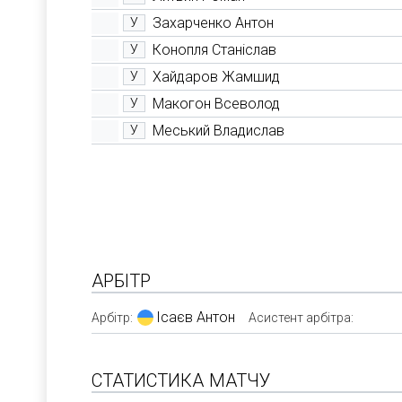
Захарченко Антон
У
Конопля Станіслав
У
Хайдаров Жамшид
У
Макогон Всеволод
У
Меський Владислав
У
АРБІТР
Ісаєв Антон
Арбітр:
Асистент арбітра:
СТАТИСТИКА МАТЧУ