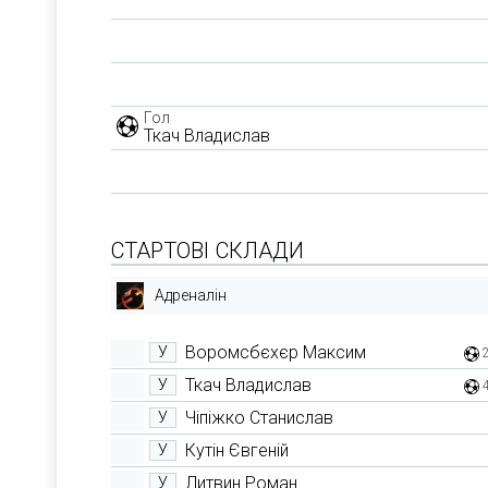
Гол
Ткач Владислав
СТАРТОВІ СКЛАДИ
Адреналін
Воромсбєхєр Максим
У
Ткач Владислав
У
Чіпіжко Станислав
У
Кутін Євгеній
У
Литвин Роман
У