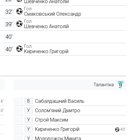
Шевченко Анатолій
Гол
32'
Смаковський Олександр
Гол
39'
Шевченко Анатолій
40'
Гол
40'
Кириченко Григорій
Талантіка
Сабалдашний Василь
В
26'
Солом’яний Дмитро
У
40'
Строй Максим
У
Кириченко Григорій
У
40'
Молодожон Микита
У