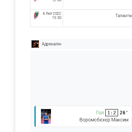
12:00
6 Лют 2022
Таланті
15:30
Адреналін
Гол
26'
1:2
Воромсбєхєр Максим