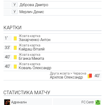
Діброва Дмитро
У
Мерлич Денис
У
КАРТКИ
Жовта картка
1'
Захарченко Антон
Жовта картка
33'
Кайдаш Віталій
Жовта картка
40'
Бганка Микита
Жовта картка
40'
Коваль Олександр
Друга жовта > Червона
40'
Архіпов Олександр
СТАТИСТИКА МАТЧУ
Адреналін
FC Centr