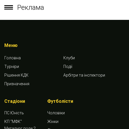
Реклама
Меню
Головна
Клуби
Турніри
Події
Рішення КДК
Арбітри та інспектори
Призначення
Стадіони
Футболісти
ПС Юність
Чоловіки
КП “МФК”
Жінки
Металург поле 2