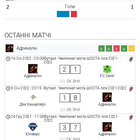
2
Голи
1
ОСТАННІ МАТЧІ
Адреналін
в
в
п
в
н
16 Січ 2022
-
20:00
Футзал. Чемпіонат міста ШОСТА ліга 2021-
2022
2
1
Адреналін
FC Centr
СК ЗНУ
9 Січ 2022
-
20:15
Футзал. Чемпіонат міста ШОСТА ліга 2021-2022
1
8
Дім Канцелярії
Адреналін
СК ЗНУ
26 Гру 2021
-
17:00
Футзал. Чемпіонат міста ШОСТА ліга 2021-
2022
3
7
Юніверс
Адреналін
СК ЗНУ