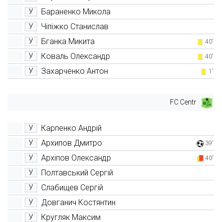
Бараненко Микола
У
Чіпіжко Станислав
У
Бганка Микита
У
40'
Коваль Олександр
У
40'
Захарченко Антон
У
1'
FC Centr
Карпенко Андрій
У
Архипов Дмитро
У
39'
Архіпов Олександр
У
40'
Полтавський Сергій
У
Слабищев Сергій
У
Довганич Костянтин
У
Кругляк Максим
У