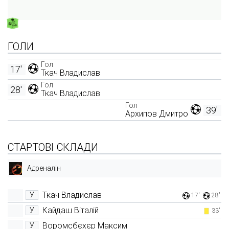
ГОЛИ
Гол
17'
Ткач Владислав
Гол
28'
Ткач Владислав
Гол
39'
Архипов Дмитро
СТАРТОВІ СКЛАДИ
Адреналін
Ткач Владислав
У
17'
28'
Кайдаш Віталій
У
33'
Воромсбєхєр Максим
У