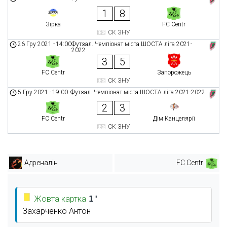
1
8
Зірка
FC Centr
СК ЗНУ
26 Гру 2021
-
14:00
Футзал. Чемпіонат міста ШОСТА ліга 2021-
2022
3
5
FC Centr
Запорожець
СК ЗНУ
5 Гру 2021
-
19:00
Футзал. Чемпіонат міста ШОСТА ліга 2021-2022
2
3
FC Centr
Дім Канцелярії
СК ЗНУ
Адреналін
FC Centr
Жовта картка
1'
Захарченко Антон