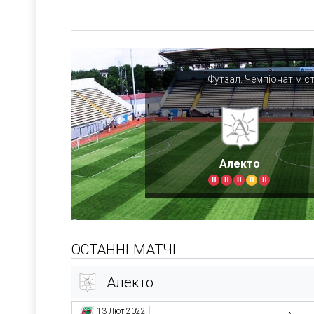
Футзал. Чемпіонат міс
Алекто
П
П
П
Н
П
ОСТАННІ МАТЧІ
Алекто
13 Лют 2022