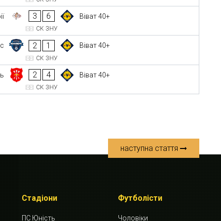
3
6
ії
Віват 40+
СК ЗНУ
2
1
рс
Віват 40+
СК ЗНУ
2
4
ь
Віват 40+
СК ЗНУ
наступна стаття
Стадіони
Футболісти
ПС Юність
Чоловіки