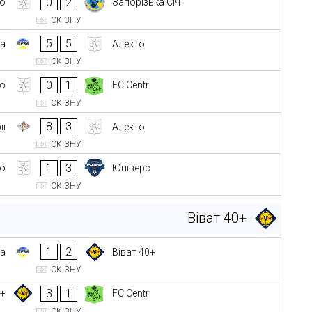
0
2
то
Запорізька Січ
СК ЗНУ
5
5
ка
Алекто
СК ЗНУ
0
1
то
FC Centr
СК ЗНУ
8
3
ії
Алекто
СК ЗНУ
1
3
то
Юніверс
СК ЗНУ
Віват 40+
1
2
ка
Віват 40+
СК ЗНУ
3
1
0+
FC Centr
СК ЗНУ