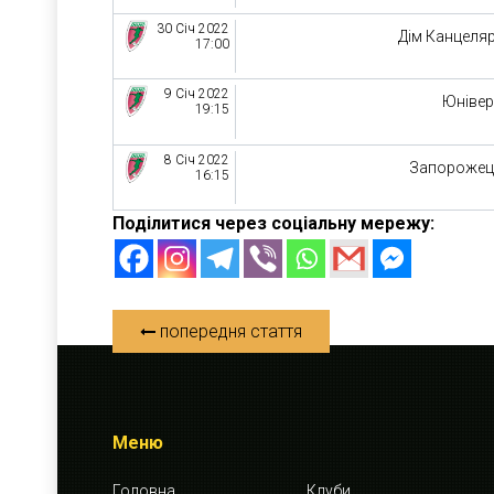
30 Січ 2022
Дім Канцеляр
17:00
9 Січ 2022
Юніве
19:15
8 Січ 2022
Запорожец
16:15
Поділитися через соціальну мережу:
попередня стаття
Меню
Головна
Клуби