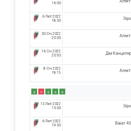
Алек
16:00
6 Лют 2022
Зір
18:30
30 Січ 2022
Алек
20:00
16 Січ 2022
Дім Канцеляр
20:50
8 Січ 2022
Алек
18:15
в
п
в
в
в
13 Лют 2022
Зір
13:00
6 Лют 2022
Віват 4
19:30