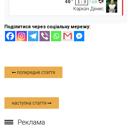
40'
Гол
1:3
Каркач Денис
Поділитися через соціальну мережу:
попередня стаття
наступна стаття
Реклама