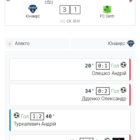
2022
3
1
Юніверс
FC Centr
СК ЗНУ
Алекто
Юніверс
20'
Гол
0:1
Олешко Андрій
34'
Гол
0:2
Діденко Олександр
Гол
40'
1:2
Туркалевич Андрій