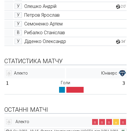
Олешко Андрій
У
20'
Петров Ярослав
У
Семоненко Артем
У
Рибалко Станіслав
В
Діденко Олександр
У
34'
СТАТИСТИКА МАТЧУ
Алекто
Юніверс
1
Голи
3
ОСТАННІ МАТЧІ
Алекто
п
п
п
н
п