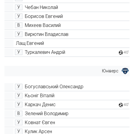
Чебан Николай
У
Борисов Евгений
У
Михеев Василий
В
Вирютин Владислав
У
Лащ Евгений
Туркалевич Андрій
У
40'
Юніверс
Богуславський Олександр
У
Кьоніг Віталій
У
Каркач Денис
У
40'
Зелений Володимир
В
Ковнат Євген
У
Кулик Арсен
У