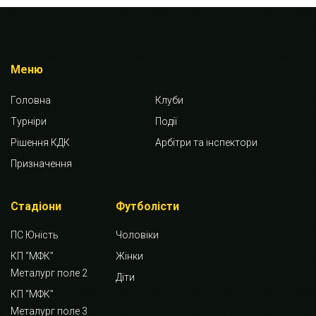
Меню
Головна
Клуби
Турніри
Події
Рішення КДК
Арбітри та інспектори
Призначення
Стадіони
Футболісти
ПС Юність
Чоловіки
КП “МФК”
Жінки
Металург поле 2
Діти
КП “МФК”
Металург поле 3