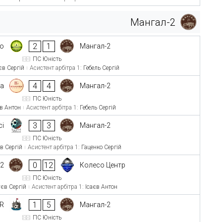
Мангал-2
2
1
то
Мангал-2
ПС Юність
єв Сергій
Асистент арбітра 1:
Гебель Сергій
4
4
ра
Мангал-2
ПС Юність
єв Антон
Асистент арбітра 1:
Гебель Сергій
3
3
сі
Мангал-2
ПС Юність
в Сергій
Асистент арбітра 1:
Гаценко Сергій
0
12
-2
Колесо Центр
ПС Юність
єв Сергій
Асистент арбітра 1:
Ісаєв Антон
1
5
MR
Мангал-2
ПС Юність