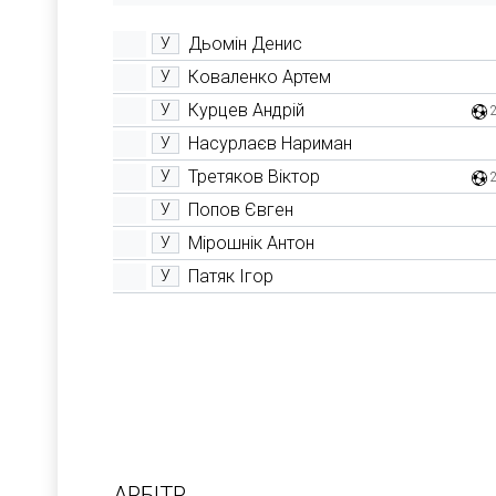
Дьомін Денис
У
Коваленко Артем
У
Курцев Андрій
У
Насурлаєв Нариман
У
Третяков Віктор
У
Попов Євген
У
Мірошнік Антон
У
Патяк Ігор
У
АРБІТР