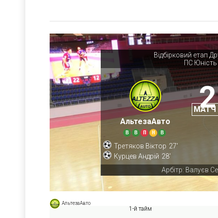
Відбірковий етап Д
ПС Юність
2
МАТЧ
АльтезаАвто
В
В
П
Н
В
Третяков Віктор
27'
Курцев Андрій
28'
Арбітр: Валуєв Се
АльтезаАвто
1-й тайм