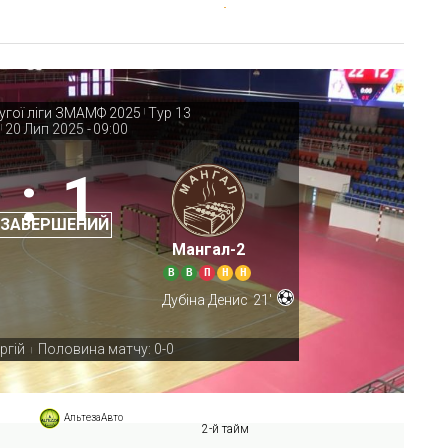
ругої ліги ЗМАМФ 2025
Тур 13
|
20 Лип 2025
-
09:00
|
:
1
 ЗАВЕРШЕНИЙ
Мангал-2
В
В
П
Н
Н
Дубіна Денис
21'
ргій
Половина матчу: 0-0
|
АльтезаАвто
2-й тайм