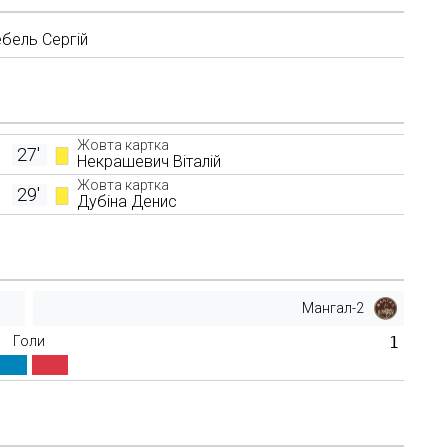
ебель Сергій
Жовта картка
27'
Некрашевич Віталій
Жовта картка
29'
Дубіна Денис
Мангал-2
Голи
1