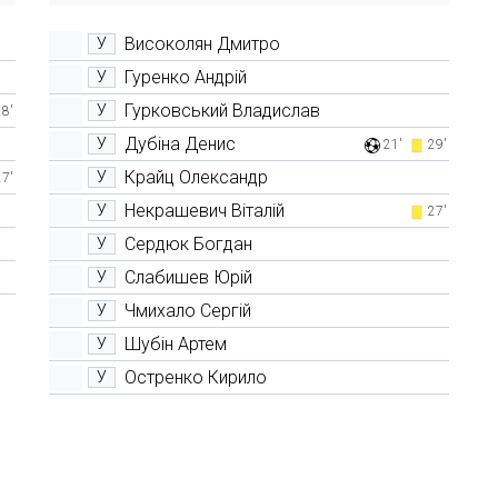
Високолян Дмитро
У
Гуренко Андрій
У
Гурковський Владислав
У
28'
Дубіна Денис
У
21'
29'
Крайц Олександр
У
27'
Некрашевич Віталій
У
27'
Сердюк Богдан
У
Слабишев Юрій
У
Чмихало Сергій
У
Шубін Артем
У
Остренко Кирило
У