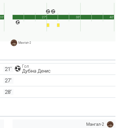
20'
27'
33'
40'
Мангал-2
Гол
21'
Дубіна Денис
27'
28'
Мангал-2