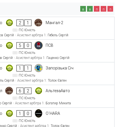
в
в
п
п
п
2
1
то
Мангал-2
ПС Юність
єв Сергій
Асистент арбітра 1:
Гебель Сергій
5
0
то
ПСВ
ПС Юність
в Сергій
Асистент арбітра 1:
Гаценко Сергій
1
1
то
Запорізька Січ
ПС Юність
ль Сергій
Асистент арбітра 1:
Толок Євген
6
2
л
АльтезаАвто
ПС Юність
о Сергій
Асистент арбітра 1:
Богатир Микита
1
0
то
O`HARA
ПС Юність
енко Сергій
Асистент арбітра 1:
Толок Євген