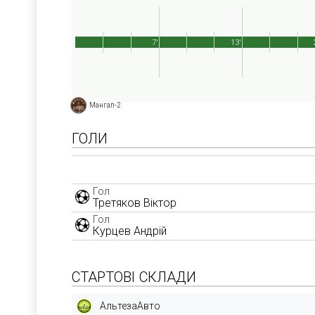
7'
13'
Мангал-2
ГОЛИ
Гол
Третяков Віктор
Гол
Курцев Андрій
СТАРТОВІ СКЛАДИ
АльтезаАвто