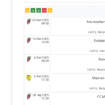
н
в
в
п
н
20 Лип 2025
АльтезаАв
09:00
Арбітр:
Валу
13 Лип 2025
Баяде
16:00
Арбітр:
Іса
6 Лип 2025
Вел
09:00
Арбітр:
Валує
5 Лип 2025
Мангал
12:30
Арбітр:
Валу
28 Чер 2025
FC 
12:00