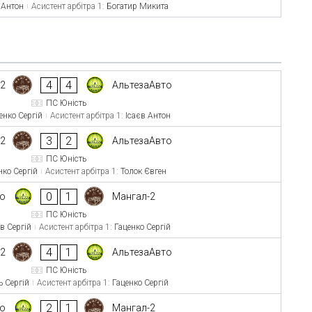
 Антон
Асистент арбітра 1:
Богатир Микита
4
4
-2
АльтезаАвто
ПС Юність
енко Сергій
Асистент арбітра 1:
Ісаєв Антон
3
2
-2
АльтезаАвто
ПС Юність
нко Сергій
Асистент арбітра 1:
Толок Євген
0
1
то
Мангал-2
ПС Юність
в Сергій
Асистент арбітра 1:
Гаценко Сергій
4
1
-2
АльтезаАвто
ПС Юність
ь Сергій
Асистент арбітра 1:
Гаценко Сергій
2
1
то
Мангал-2