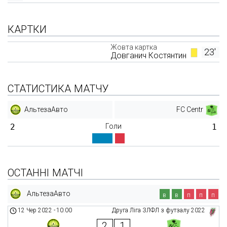
КАРТКИ
Жовта картка
23'
Довганич Костянтин
СТАТИСТИКА МАТЧУ
АльтезаАвто
FC Centr
2
Голи
1
ОСТАННІ МАТЧІ
АльтезаАвто
в
в
п
п
п
12 Чер 2022
-
10:00
Друга Ліга ЗЛФЛ з футзалу 2022
2
1