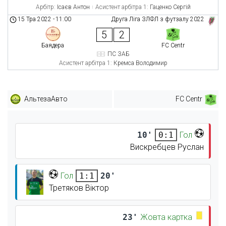
Арбітр:
Ісаєв Антон
Асистент арбітра 1:
Гаценко Сергій
15 Тра 2022
-
11:00
Друга Ліга ЗЛФЛ з футзалу 2022
5
2
Баядера
FC Centr
ПС ЗАБ
Асистент арбітра 1:
Кремса Володимир
АльтезаАвто
FC Centr
10'
Гол
0:1
Вискребцев Руслан
Гол
20'
1:1
Третяков Віктор
23'
Жовта картка