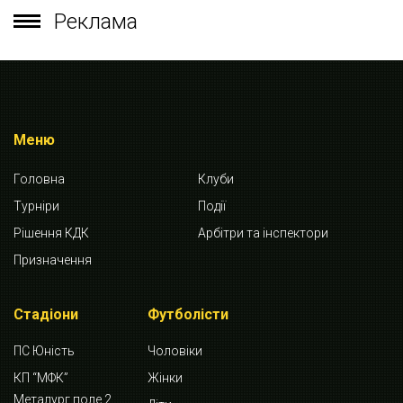
Реклама
Меню
Головна
Клуби
Турніри
Події
Рішення КДК
Арбітри та інспектори
Призначення
Стадіони
Футболісти
ПС Юність
Чоловіки
КП “МФК”
Жінки
Металург поле 2