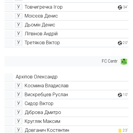
Товчигречка Ігор
У
34'
Моісєєв Денис
У
Дьомін Денис
У
Літвінов Андрій
У
Третяков Віктор
У
20'
FC Centr
Архіпов Олександр
Космина Владислав
У
Вискребцев Руслан
У
10'
Сидор Віктор
У
Діброва Дмитро
У
Кругляк Максим
У
Довганич Костянтин
У
23'