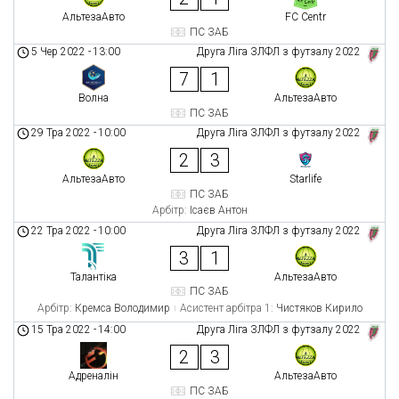
АльтезаАвто
FC Centr
ПС ЗАБ
5 Чер 2022
-
13:00
Друга Ліга ЗЛФЛ з футзалу 2022
7
1
Волна
АльтезаАвто
ПС ЗАБ
29 Тра 2022
-
10:00
Друга Ліга ЗЛФЛ з футзалу 2022
2
3
АльтезаАвто
Starlife
ПС ЗАБ
Арбітр:
Ісаєв Антон
22 Тра 2022
-
10:00
Друга Ліга ЗЛФЛ з футзалу 2022
3
1
Талантіка
АльтезаАвто
ПС ЗАБ
Арбітр:
Кремса Володимир
Асистент арбітра 1:
Чистяков Кирило
15 Тра 2022
-
14:00
Друга Ліга ЗЛФЛ з футзалу 2022
2
3
Адреналін
АльтезаАвто
ПС ЗАБ