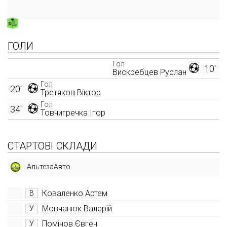
ГОЛИ
Гол
10'
Вискребцев Руслан
Гол
20'
Третяков Віктор
Гол
34'
Товчигречка Ігор
СТАРТОВІ СКЛАДИ
АльтезаАвто
Коваленко Артем
В
Мовчанюк Валерій
У
Помінов Євген
У