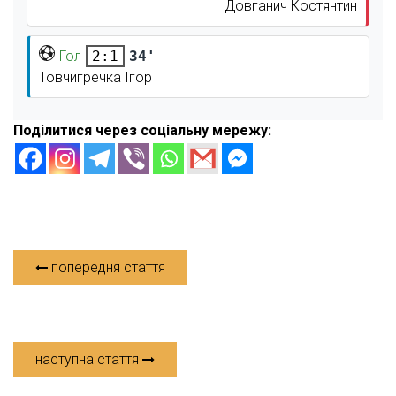
Довганич Костянтин
Гол
34'
2:1
Товчигречка Ігор
Поділитися через соціальну мережу:
попередня стаття
наступна стаття