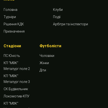
Головна
Клуби
Турніри
Події
Рішення КДК
Арбітри та інспектори
Призначення
Стадіони
Футболісти
ПС Юність
Чоловіки
КП “МФК”
Жінки
Металург поле 2
Діти
КП “МФК”
Металург поле 3
СК Будівельник
Локомотив-КПУ
КП “МФК”