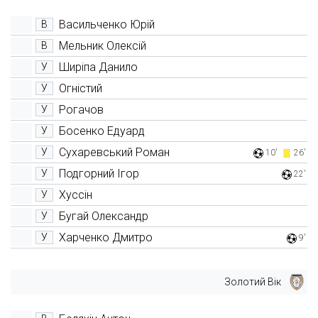
Васильченко Юрій
В
Мельник Олексій
В
Ширіпа Данило
У
Огністий
У
Рогачов
У
Босенко Едуард
У
Сухаревський Роман
У
10'
26'
Подгорний Ігор
У
22'
Хуссін
У
Бугай Олександр
У
Харченко Дмитро
У
9'
Золотий Вік