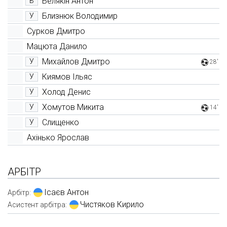
Белякін Антон
В
Близнюк Володимир
У
Сурков Дмитро
Мацюта Данило
Михайлов Дмитро
У
28'
Киямов Ільяс
У
Холод Денис
У
Хомутов Микита
У
14'
Слищенко
У
Ахінько Ярослав
АРБІТР
Ісаєв Антон
Арбітр:
Чистяков Кирило
Асистент арбітра: