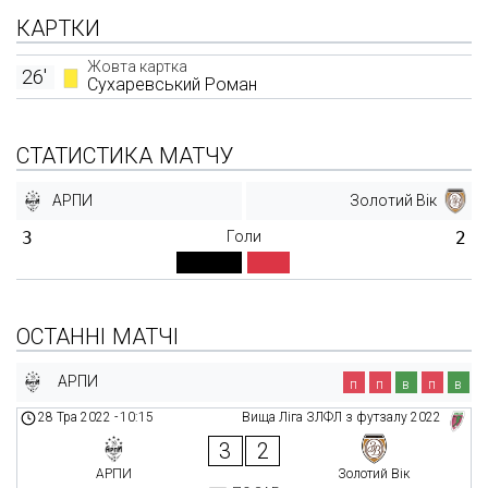
КАРТКИ
Жовта картка
26'
Сухаревський Роман
СТАТИСТИКА МАТЧУ
АРПИ
Золотий Вік
3
Голи
2
ОСТАННІ МАТЧІ
АРПИ
п
п
в
п
в
28 Тра 2022
-
10:15
Вища Ліга ЗЛФЛ з футзалу 2022
3
2
АРПИ
Золотий Вік