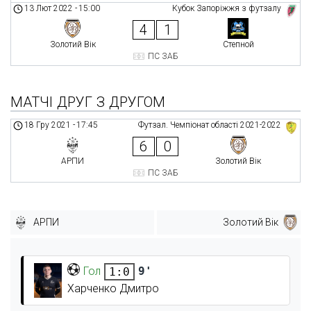
13 Лют 2022
-
15:00
Кубок Запоріжжя з футзалу
4
1
Золотий Вік
Степной
ПС ЗАБ
МАТЧІ ДРУГ З ДРУГОМ
18 Гру 2021
-
17:45
Футзал. Чемпіонат області 2021-2022
6
0
АРПИ
Золотий Вік
ПС ЗАБ
АРПИ
Золотий Вік
Гол
9'
1:0
Харченко Дмитро