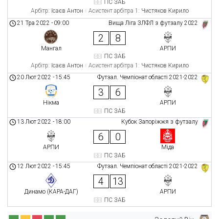
ПС ЗАБ
Арбітр:
Ісаєв Антон
Асистент арбітра 1:
Чистяков Кирило
21 Тра 2022
-
09:00
Вища Ліга ЗЛФЛ з футзалу 2022
2
8
Мангал
АРПИ
ПС ЗАБ
Арбітр:
Ісаєв Антон
Асистент арбітра 1:
Чистяков Кирило
20 Лют 2022
-
15:45
Футзал. Чемпіонат області 2021-2022
3
6
Нікма
АРПИ
ПС ЗАБ
13 Лют 2022
-
18:00
Кубок Запоріжжя з футзалу
6
0
АРПИ
Міда
ПС ЗАБ
12 Лют 2022
-
15:45
Футзал. Чемпіонат області 2021-2022
4
13
Динамо (КАРА-ДАГ)
АРПИ
ПС ЗАБ