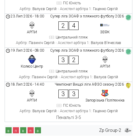
ПС Юність
Арбітр:
Валуєв Сергій
Асистент арбітра 1:
Гаценко Сергій
23 Лип 2026
-
18:00
Супер ліга ЗОАФ з пляжного футболу 2026
2
4
АРПИ
ЗЕФК
Центральний пляж
Арбітр:
Пазиніч Сергій
Асистент арбітра 1:
Валуєв В’ячеслав
19 Лип 2026
-
08:00
Супер ліга ЗОАФ з пляжного футболу 2026
3
2
Колесо Центр
АРПИ
Центральний пляж
Арбітр:
Пазиніч Сергій
Асистент арбітра 1:
Валуєв Сергій
18 Лип 2026
-
14:40
Чемпіонат Вищої ліги АФЗО сезону 2026
3
3
АРПИ
Запорізька Політехніка
ПС Юність
Арбітр:
Валуєв Сергій
Асистент арбітра 1:
Гаценко Сергій
Пенальті 3-5
Zp Group-2
в
п
в
п
в