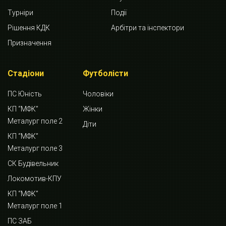
Турніри
Події
Рішення КДК
Арбітри та інспектори
Призначення
Стадіони
Футболісти
ПС Юність
Чоловіки
КП “МФК”
Жінки
Металург поле 2
Діти
КП “МФК”
Металург поле 3
СК Будівельник
Локомотив-КПУ
КП “МФК”
Металург поле 1
ПС ЗАБ