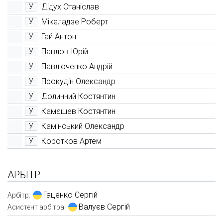
Дідух Станіслав
У
Мікеладзе Роберт
У
Гай Антон
У
Павлов Юрій
У
Павлюченко Андрій
У
Прокудін Олександр
У
Долинний Костянтин
У
Камєшев Костянтин
У
Камінський Олександр
У
Коротков Артем
У
АРБІТР
Гаценко Сергій
Арбітр:
Валуєв Сергій
Асистент арбітра: