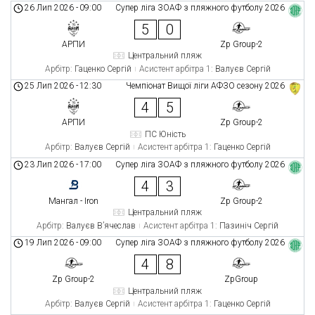
26 Лип 2026
-
09:00
Супер ліга ЗОАФ з пляжного футболу 2026
5
0
АРПИ
Zp Group-2
Центральний пляж
Арбітр:
Гаценко Сергій
Асистент арбітра 1:
Валуєв Сергій
25 Лип 2026
-
12:30
Чемпіонат Вищої ліги АФЗО сезону 2026
4
5
АРПИ
Zp Group-2
ПС Юність
Арбітр:
Валуєв Сергій
Асистент арбітра 1:
Гаценко Сергій
23 Лип 2026
-
17:00
Супер ліга ЗОАФ з пляжного футболу 2026
4
3
Мангал - Iron
Zp Group-2
Центральний пляж
Арбітр:
Валуєв В’ячеслав
Асистент арбітра 1:
Пазиніч Сергій
19 Лип 2026
-
09:00
Супер ліга ЗОАФ з пляжного футболу 2026
4
8
Zp Group-2
ZpGroup
Центральний пляж
Арбітр:
Валуєв Сергій
Асистент арбітра 1:
Гаценко Сергій