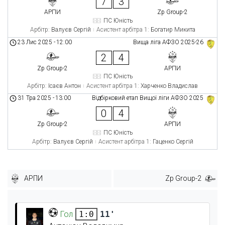
7
3
АРПИ
Zp Group-2
ПС Юність
Арбітр:
Валуєв Сергій
Асистент арбітра 1:
Богатир Микита
23 Лис 2025
-
12:00
Вища ліга АФЗО 2025-26
2
4
Zp Group-2
АРПИ
ПС Юність
Арбітр:
Ісаєв Антон
Асистент арбітра 1:
Харченко Владислав
31 Тра 2025
-
13:00
Відбірковий етап Вищої ліги АФЗО 2025
0
4
Zp Group-2
АРПИ
ПС Юність
Арбітр:
Валуєв Сергій
Асистент арбітра 1:
Гаценко Сергій
АРПИ
Zp Group-2
Гол
11'
1:0