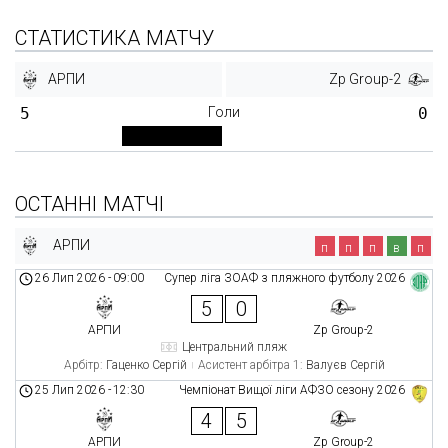
СТАТИСТИКА МАТЧУ
АРПИ
Zp Group-2
5
Голи
0
ОСТАННІ МАТЧІ
АРПИ
п
п
п
в
п
26 Лип 2026
-
09:00
Супер ліга ЗОАФ з пляжного футболу 2026
5
0
АРПИ
Zp Group-2
Центральний пляж
Арбітр:
Гаценко Сергій
Асистент арбітра 1:
Валуєв Сергій
25 Лип 2026
-
12:30
Чемпіонат Вищої ліги АФЗО сезону 2026
4
5
АРПИ
Zp Group-2