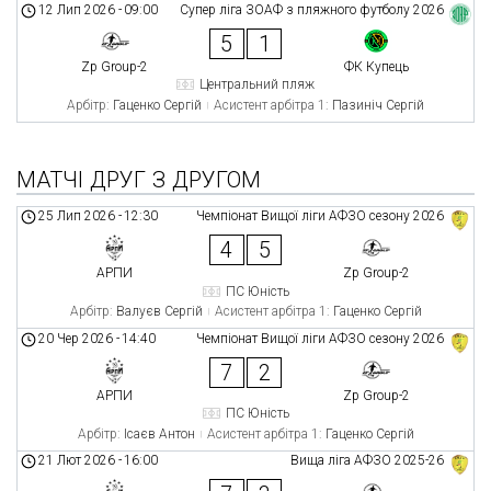
12 Лип 2026
-
09:00
Супер ліга ЗОАФ з пляжного футболу 2026
5
1
Zp Group-2
ФК Купець
Центральний пляж
Арбітр:
Гаценко Сергій
Асистент арбітра 1:
Пазиніч Сергій
МАТЧІ ДРУГ З ДРУГОМ
25 Лип 2026
-
12:30
Чемпіонат Вищої ліги АФЗО сезону 2026
4
5
АРПИ
Zp Group-2
ПС Юність
Арбітр:
Валуєв Сергій
Асистент арбітра 1:
Гаценко Сергій
20 Чер 2026
-
14:40
Чемпіонат Вищої ліги АФЗО сезону 2026
7
2
АРПИ
Zp Group-2
ПС Юність
Арбітр:
Ісаєв Антон
Асистент арбітра 1:
Гаценко Сергій
21 Лют 2026
-
16:00
Вища ліга АФЗО 2025-26