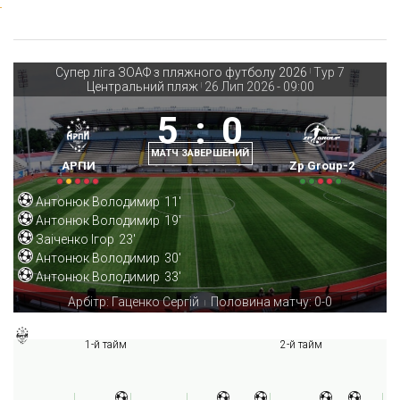
Супер ліга ЗОАФ з пляжного футболу 2026
Тур 7
|
Центральний пляж
26 Лип 2026
-
09:00
|
5
:
0
МАТЧ ЗАВЕРШЕНИЙ
АРПИ
Zp Group-2
Антонюк Володимир
11'
Антонюк Володимир
19'
Заіченко Ігор
23'
Антонюк Володимир
30'
Антонюк Володимир
33'
Арбітр: Гаценко Сергій
Половина матчу: 0-0
|
1-й тайм
2-й тайм