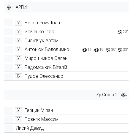
АРПИ
Белошевич Іван
У
Заіченко Ігор
У
23'
Пилипчук Артем
У
Антонюк Володимир
У
11'
19'
30'
33'
Мирошников Євген
У
Радомський Віталій
У
Пудов Олександр
В
Zp Group-2
Герцик Мілан
У
Позняк Максим
У
Лисий Давид