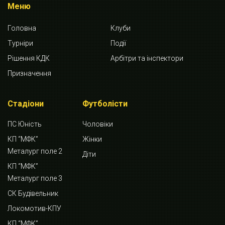
Меню
Головна
Клуби
Турніри
Події
Рішення КДК
Арбітри та інспектори
Призначення
Стадіони
Футболісти
ПС Юність
Чоловіки
КП “МФК”
Жінки
Металург поле 2
Діти
КП “МФК”
Металург поле 3
СК Будівельник
Локомотив-КПУ
КП “МФК”