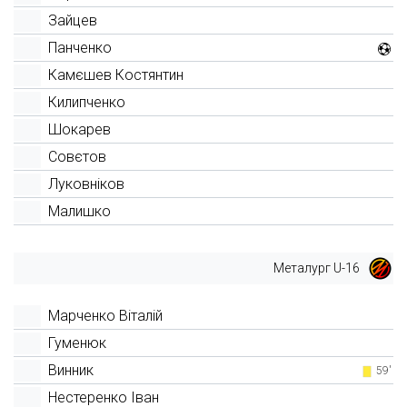
Зайцев
Панченко
Камєшев Костянтин
Килипченко
Шокарев
Совєтов
Луковніков
Малишко
Металург U-16
Марченко Віталій
Гуменюк
Винник
59'
Нестеренко Іван