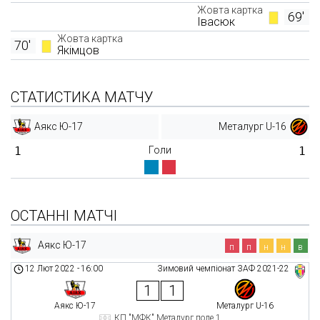
Жовта картка
69'
Івасюк
Жовта картка
70'
Якімцов
СТАТИСТИКА МАТЧУ
Аякс Ю-17
Металург U-16
1
Голи
1
ОСТАННІ МАТЧІ
Аякс Ю-17
п
п
н
н
в
12 Лют 2022
-
16:00
Зимовий чемпіонат ЗАФ 2021-22
1
1
Аякс Ю-17
Металург U-16
КП "МФК" Металург поле 1