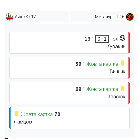
Аякс Ю-17
Металург U-16
13'
Гол
0:1
Куракин
59'
Жовта картка
Винник
69'
Жовта картка
Івасюк
Жовта картка
70'
Якімцов