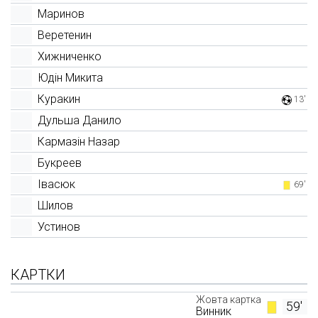
Маринов
Веретенин
Хижниченко
Юдін Микита
Куракин
13'
Дульша Данило
Кармазін Назар
Букреев
Івасюк
69'
Шилов
Устинов
КАРТКИ
Жовта картка
59'
Винник