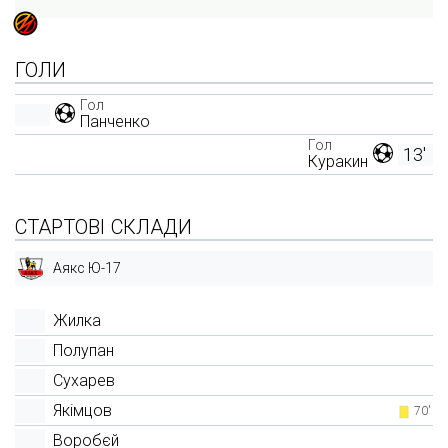
ГОЛИ
Гол
Панченко
Гол
13'
Куракин
СТАРТОВІ СКЛАДИ
Аякс Ю-17
Жилка
Полупан
Сухарев
Якімцов
70'
Воробєй