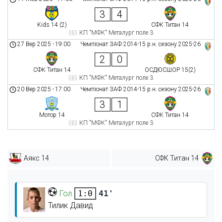
3
4
Kids 14 (2)
СФК Титан 14
КП "МФК" Металург поле 3
27 Вер 2025
-
19:00
Чемпіонат ЗАФ 2014-15 р.н. сезону 2025-26
2
0
СФК Титан 14
ОСДЮСШОР 15(2)
КП "МФК" Металург поле 3
20 Вер 2025
-
17:00
Чемпіонат ЗАФ 2014-15 р.н. сезону 2025-26
3
1
Мотор 14
СФК Титан 14
КП "МФК" Металург поле 3
Аякс 14
СФК Титан 14
Гол
41'
1:0
Тилик Давид