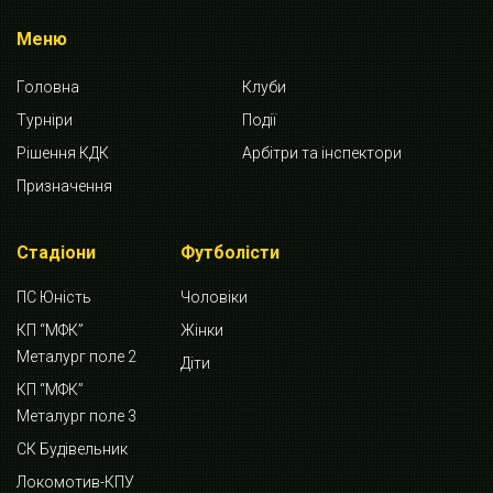
Меню
Головна
Клуби
Турніри
Події
Рішення КДК
Арбітри та інспектори
Призначення
Стадіони
Футболісти
ПС Юність
Чоловіки
КП “МФК”
Жінки
Металург поле 2
Діти
КП “МФК”
Металург поле 3
СК Будівельник
Локомотив-КПУ