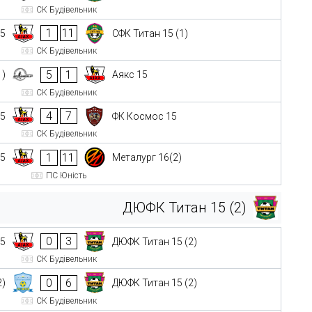
СК Будівельник
1
11
15
СФК Титан 15 (1)
СК Будівельник
5
1
1)
Аякс 15
СК Будівельник
4
7
15
ФК Космос 15
СК Будівельник
1
11
15
Металург 16(2)
ПС Юність
ДЮФК Титан 15 (2)
0
3
15
ДЮФК Титан 15 (2)
СК Будівельник
0
6
2)
ДЮФК Титан 15 (2)
СК Будівельник