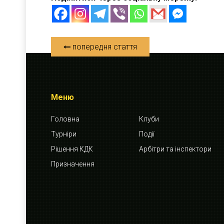
попередня стаття
Меню
Головна
Клуби
Турніри
Події
Рішення КДК
Арбітри та інспектори
Призначення