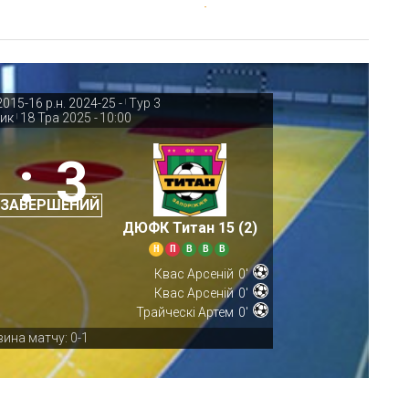
15-16 р.н. 2024-25 -
Тур 3
|
ник
18 Тра 2025
-
10:00
|
:
3
 ЗАВЕРШЕНИЙ
ДЮФК Титан 15 (2)
Н
П
В
В
В
Квас Арсеній
0'
Квас Арсеній
0'
Трайческі Артем
0'
ина матчу: 0-1