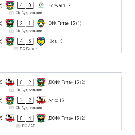
4
0
2)
Forward 17
СК Будівельник
2
1
2)
СФК Титан 15 (1)
СК Будівельник
4
5
2)
Kids 15
ПС Юність
0
2
15
ДЮФК Титан 15 (2)
СК Будівельник
1
2
2)
Аякс 15
СК Будівельник
8
4
15
ДЮФК Титан 15 (2)
ПС ЗАБ