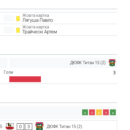
Жовта картка
Лягуша Павло
Жовта картка
Трайческі Артем
ДЮФК Титан 15 (2)
Голи
3
в
п
н
п
в
0
3
15
ДЮФК Титан 15 (2)