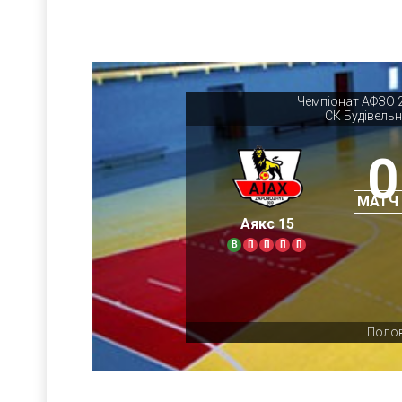
Чемпіонат АФЗО 20
СК Будівель
0
МАТЧ
Аякс 15
В
П
П
П
П
Полов