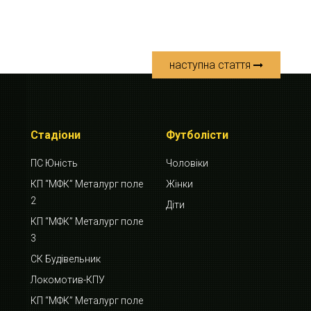
наступна стаття
Стадіони
Футболісти
ПС Юність
Чоловіки
КП “МФК” Металург поле
Жінки
2
Діти
КП “МФК” Металург поле
3
СК Будівельник
Локомотив-КПУ
КП “МФК” Металург поле