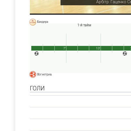
Арбітр: Гаценко С
Баядера
1-й тайм
7'
13'
Вогнетрив
ГОЛИ