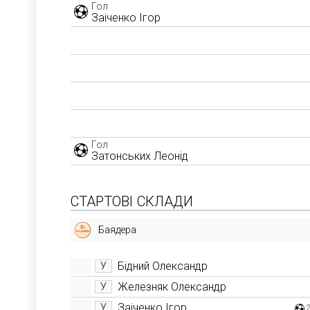
Гол
Заіченко Ігор
Гол
Затонських Леонід
СТАРТОВІ СКЛАДИ
Баядера
Бідний Олександр
У
Железняк Олександр
У
Заіченко Ігор
У