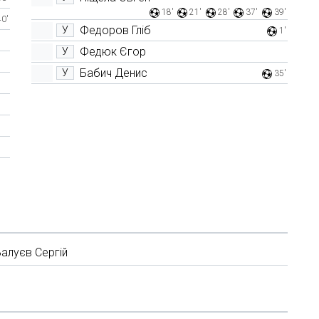
18'
21'
28'
37'
39'
40'
Федоров Гліб
У
1'
Федюк Єгор
У
Бабич Денис
У
35'
алуєв Сергій