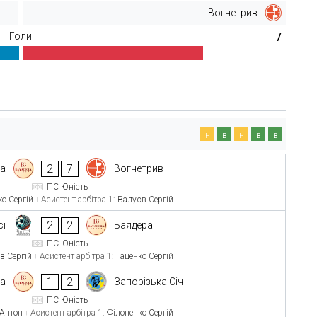
Вогнетрив
Голи
7
н
в
н
в
в
2
7
ра
Вогнетрив
ПС Юність
ко Сергій
Асистент арбітра 1:
Валуєв Сергій
2
2
сі
Баядера
ПС Юність
в Сергій
Асистент арбітра 1:
Гаценко Сергій
1
2
ра
Запорізька Січ
ПС Юність
 Антон
Асистент арбітра 1:
Філоненко Сергій