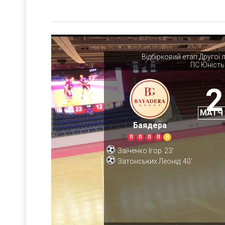
Відбірковий етап Другої 
ПС Юність
2
МАТЧ
Баядера
П
П
П
П
Н
Заіченко Ігор
23'
Затонських Леонід
40'