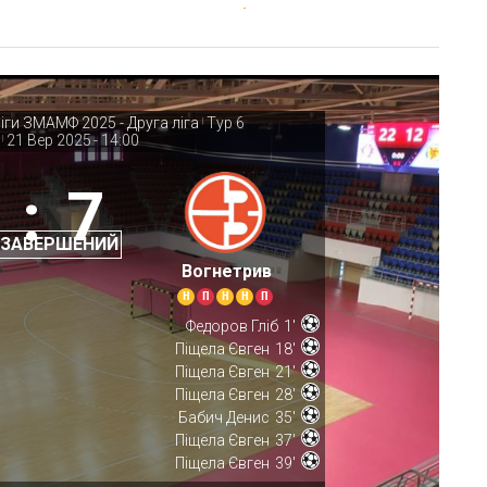
ліги ЗМАМФ 2025 - Друга ліга
Тур 6
|
21 Вер 2025
-
14:00
|
:
7
 ЗАВЕРШЕНИЙ
Вогнетрив
Н
П
Н
Н
П
Федоров Гліб
1'
Піщела Євген
18'
Піщела Євген
21'
Піщела Євген
28'
Бабич Денис
35'
Піщела Євген
37'
Піщела Євген
39'