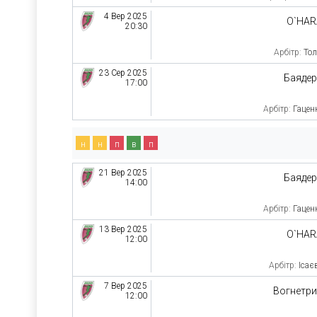
4 Вер 2025
O`HAR
20:30
Арбітр:
Тол
23 Сер 2025
Баяде
17:00
Арбітр:
Гацен
н
н
п
в
п
21 Вер 2025
Баяде
14:00
Арбітр:
Гацен
13 Вер 2025
O`HAR
12:00
Арбітр:
Ісає
7 Вер 2025
Вогнетр
12:00