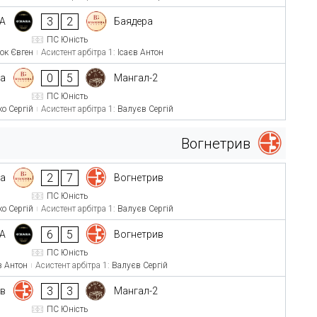
3
2
A
Баядера
ПС Юність
ок Євген
Асистент арбітра 1:
Ісаєв Антон
0
5
ра
Мангал-2
ПС Юність
ко Сергій
Асистент арбітра 1:
Валуєв Сергій
Вогнетрив
2
7
ра
Вогнетрив
ПС Юність
ко Сергій
Асистент арбітра 1:
Валуєв Сергій
6
5
A
Вогнетрив
ПС Юність
в Антон
Асистент арбітра 1:
Валуєв Сергій
3
3
ив
Мангал-2
ПС Юність