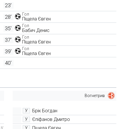
23'
Гол
28'
Піщела Євген
Гол
35'
Бабич Денис
Гол
37'
Піщела Євген
Гол
39'
Піщела Євген
40'
Вогнетрив
Брік Богдан
У
Єпіфанов Дмитро
У
Піщела Євген
У
23'