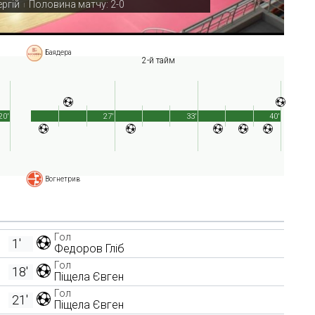
ергій
Половина матчу: 2-0
|
Баядера
2-й тайм
20'
27'
33'
40'
Вогнетрив
Гол
1'
Федоров Гліб
Гол
18'
Піщела Євген
Гол
21'
Піщела Євген