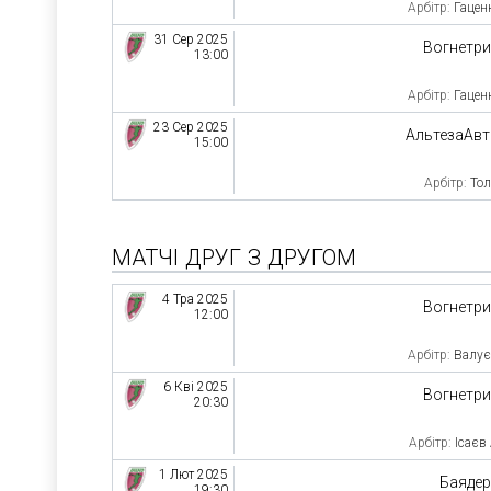
Арбітр:
Гацен
31 Сер 2025
Вогнетр
13:00
Арбітр:
Гацен
23 Сер 2025
АльтезаАв
15:00
Арбітр:
Тол
МАТЧІ ДРУГ З ДРУГОМ
4 Тра 2025
Вогнетр
12:00
Арбітр:
Валує
6 Кві 2025
Вогнетр
20:30
Арбітр:
Ісаєв
1 Лют 2025
Баяде
19:30