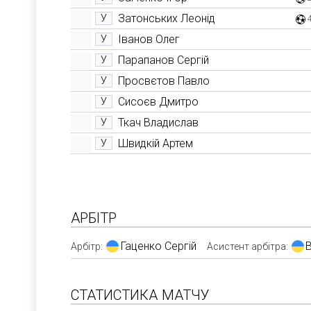
Затонських Леонід
У
Іванов Олег
У
Парапанов Сергій
У
Просвєтов Павло
У
Сисоєв Дмитро
У
Ткач Владислав
У
Швидкій Артем
У
АРБІТР
Гаценко Сергій
В
Арбітр:
Асистент арбітра:
СТАТИСТИКА МАТЧУ