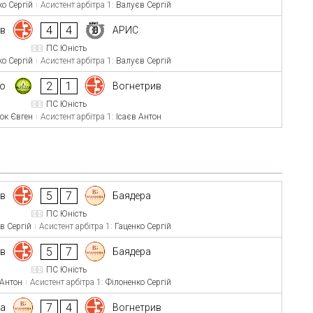
ко Сергій
Асистент арбітра 1:
Валуєв Сергій
4
4
ив
АРИС
ПС Юність
ко Сергій
Асистент арбітра 1:
Валуєв Сергій
2
1
то
Вогнетрив
ПС Юність
ок Євген
Асистент арбітра 1:
Ісаєв Антон
5
7
ив
Баядера
ПС Юність
в Сергій
Асистент арбітра 1:
Гаценко Сергій
5
7
ив
Баядера
ПС Юність
 Антон
Асистент арбітра 1:
Філоненко Сергій
7
4
ра
Вогнетрив