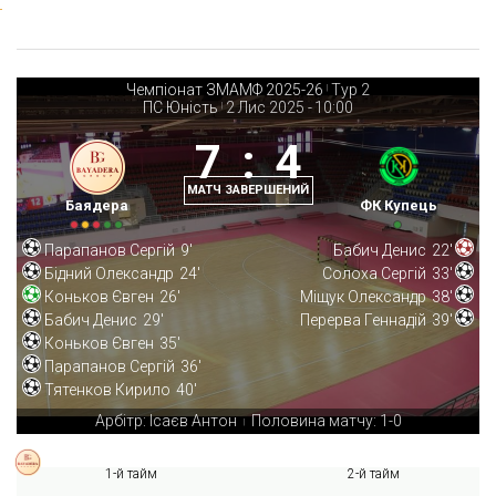
Чемпіонат ЗМАМФ 2025-26
Тур 2
|
ПС Юність
2 Лис 2025
-
10:00
|
7
:
4
МАТЧ ЗАВЕРШЕНИЙ
Баядера
ФК Купець
Парапанов Сергій
9'
Бабич Денис
22'
Бідний Олександр
24'
Солоха Сергій
33'
Коньков Євген
26'
Міщук Олександр
38'
Бабич Денис
29'
Перерва Геннадій
39'
Коньков Євген
35'
Парапанов Сергій
36'
Тятенков Кирило
40'
Арбітр: Ісаєв Антон
Половина матчу: 1-0
|
1-й тайм
2-й тайм