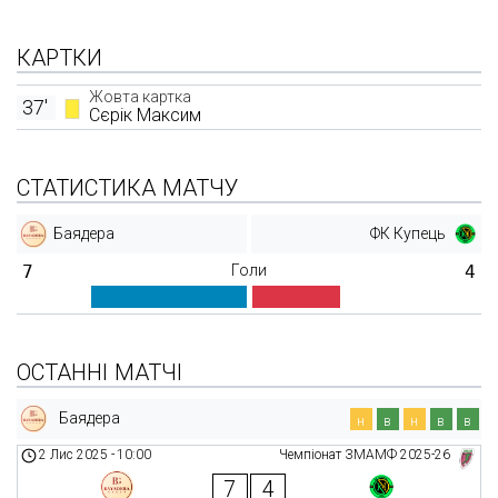
КАРТКИ
Жовта картка
37'
Сєрік Максим
СТАТИСТИКА МАТЧУ
Баядера
ФК Купець
7
Голи
4
ОСТАННІ МАТЧІ
Баядера
н
в
н
в
в
2 Лис 2025
-
10:00
Чемпіонат ЗМАМФ 2025-26
7
4