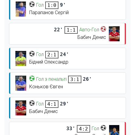
Гол
9'
1:0
Парапанов Сергій
22'
Авто-Гол
1:1
Бабич Денис
Гол
24'
2:1
Бідний Олександр
Гол з пенальті
26'
3:1
Коньков Євген
Гол
29'
4:1
Бабич Денис
33'
Гол
4:2