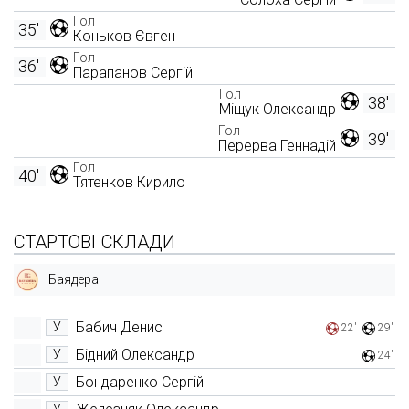
Гол
35'
Коньков Євген
Гол
36'
Парапанов Сергій
Гол
38'
Міщук Олександр
Гол
39'
Перерва Геннадій
Гол
40'
Тятенков Кирило
СТАРТОВІ СКЛАДИ
Баядера
Бабич Денис
У
22'
29'
Бідний Олександр
У
24'
Бондаренко Сергій
У