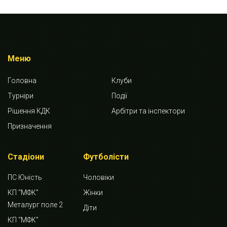
Меню
Головна
Клуби
Турніри
Події
Рішення КДК
Арбітри та інспектори
Призначення
Стадіони
Футболісти
ПС Юність
Чоловіки
КП “МФК”
Жінки
Металург поле 2
Діти
КП “МФК”