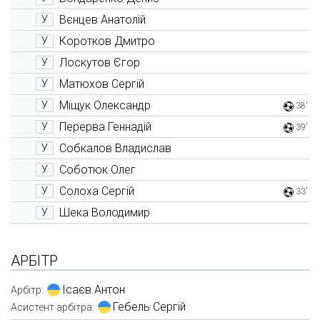
Вєнцев Анатолій
У
Коротков Дмитро
У
Лоскутов Єгор
У
Матюхов Сергій
У
Міщук Олександр
У
38'
Перерва Геннадій
У
39'
Собкалов Владислав
У
Соботюк Олег
У
Солоха Сергій
У
33'
Шека Володимир
У
АРБІТР
Ісаєв Антон
Арбітр:
Гебель Сергій
Асистент арбітра: