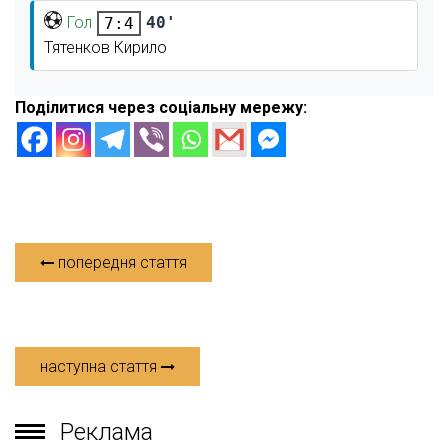
Гол
40'
7:4
Тятенков Кирило
Поділитися через соціальну мережу:
попередня стаття
наступна стаття
Реклама