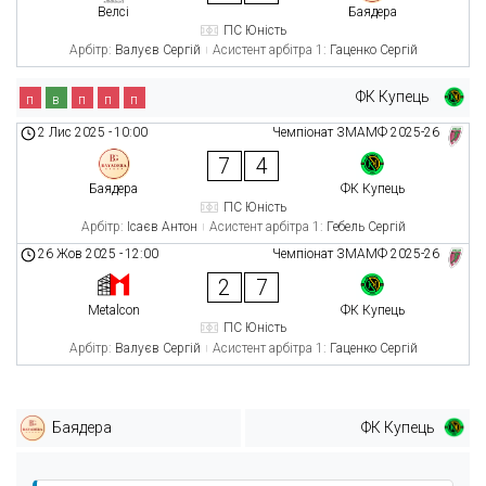
Велсі
Баядера
ПС Юність
Арбітр:
Валуєв Сергій
Асистент арбітра 1:
Гаценко Сергій
ФК Купець
п
в
п
п
п
2 Лис 2025
-
10:00
Чемпіонат ЗМАМФ 2025-26
7
4
Баядера
ФК Купець
ПС Юність
Арбітр:
Ісаєв Антон
Асистент арбітра 1:
Гебель Сергій
26 Жов 2025
-
12:00
Чемпіонат ЗМАМФ 2025-26
2
7
Metalcon
ФК Купець
ПС Юність
Арбітр:
Валуєв Сергій
Асистент арбітра 1:
Гаценко Сергій
Баядера
ФК Купець