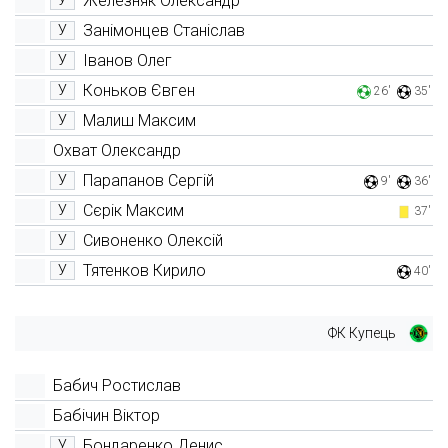
Железняк Олександр
У
Занімонцев Станіслав
У
Іванов Олег
У
Коньков Євген
У
26'
35'
Малиш Максим
У
Охват Олександр
Парапанов Сергій
У
9'
36'
Сєрік Максим
У
37'
Сивоненко Олексій
У
Тятенков Кирило
У
40'
ФК Купець
Бабич Ростислав
Бабічин Віктор
Бондаренко Денис
У