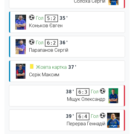
Солоха Сергій
Гол
35'
5:2
Коньков Євген
Гол
36'
6:2
Парапанов Сергій
Жовта картка
37'
Сєрік Максим
38'
Гол
6:3
Міщук Олександр
39'
Гол
6:4
Перерва Геннадій