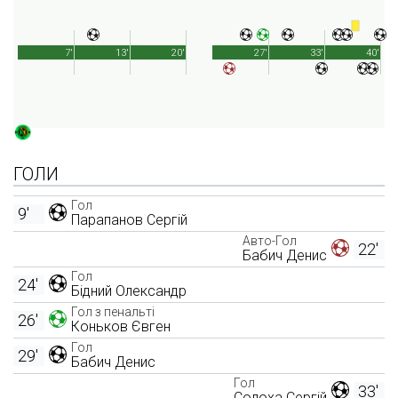
7'
13'
20'
27'
33'
40'
ГОЛИ
Гол
9'
Парапанов Сергій
Авто-Гол
22'
Бабич Денис
Гол
24'
Бідний Олександр
Гол з пенальті
26'
Коньков Євген
Гол
29'
Бабич Денис
Гол
33'
Солоха Сергій