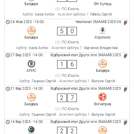
Баядера
ФК Купець
ПС Юність
Арбітр:
Ісаєв Антон
Асистент арбітра 1:
Гебель Сергій
26 Жов 2025
-
16:00
Чемпіонат ЗМАМФ 2025-26
5
0
Баядера
Агрополіс
ПС Юність
Арбітр:
Ісаєв Антон
Асистент арбітра 1:
Харченко Владислав
27 Вер 2025
-
14:00
Відбірковий етап Другої ліги ЗМАМФ 2025
1
6
АРИС
Баядера
ПС Юність
Арбітр:
Гаценко Сергій
Асистент арбітра 1:
Валуєв Сергій
21 Вер 2025
-
14:00
Відбірковий етап Другої ліги ЗМАМФ 2025
2
7
Баядера
Вогнетрив
ПС Юність
Арбітр:
Гаценко Сергій
Асистент арбітра 1:
Валуєв Сергій
14 Вер 2025
-
14:00
Відбірковий етап Другої ліги ЗМАМФ 2025
2
2