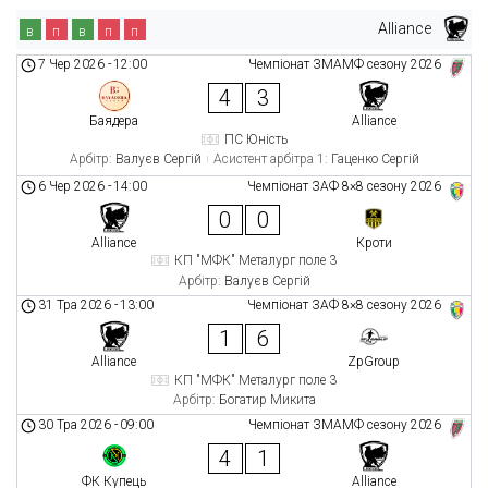
Alliance
в
п
в
п
п
7 Чер 2026
-
12:00
Чемпіонат ЗМАМФ сезону 2026
4
3
Баядера
Alliance
ПС Юність
Арбітр:
Валуєв Сергій
Асистент арбітра 1:
Гаценко Сергій
6 Чер 2026
-
14:00
Чемпіонат ЗАФ 8×8 сезону 2026
0
0
Alliance
Кроти
КП "МФК" Металург поле 3
Арбітр:
Валуєв Сергій
31 Тра 2026
-
13:00
Чемпіонат ЗАФ 8×8 сезону 2026
1
6
Alliance
ZpGroup
КП "МФК" Металург поле 3
Арбітр:
Богатир Микита
30 Тра 2026
-
09:00
Чемпіонат ЗМАМФ сезону 2026
4
1
ФК Купець
Alliance