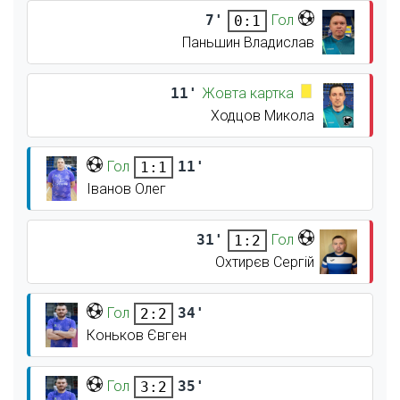
7'
Гол
0:1
Паньшин Владислав
11'
Жовта картка
Ходцов Микола
Гол
11'
1:1
Іванов Олег
31'
Гол
1:2
Охтирєв Сергій
Гол
34'
2:2
Коньков Євген
Гол
35'
3:2