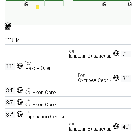
ГОЛИ
Гол
7'
Паньшин Владислав
Гол
11'
Іванов Олег
Гол
31'
Охтирєв Сергій
Гол
34'
Коньков Євген
Гол
35'
Коньков Євген
Гол
37'
Парапанов Сергій
Гол
40'
Паньшин Владислав