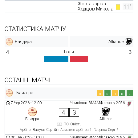
Жовта картка
11'
Ходцов Микола
СТАТИСТИКА МАТЧУ
Баядера
Alliance
4
Голи
3
ОСТАННІ МАТЧІ
Баядера
н
в
н
в
в
7 Чер 2026
-
12:00
Чемпіонат ЗМАМФ сезону 2026
4
3
Баядера
Alliance
ПС Юність
Арбітр:
Валуєв Сергій
Асистент арбітра 1:
Гаценко Сергій
30 Тра 2026
-
10:00
Чемпіонат ЗМАМФ сезону 2026