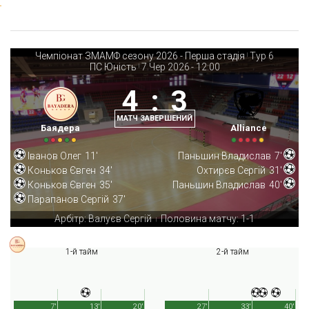
Чемпіонат ЗМАМФ сезону 2026 - Перша стадія
Тур 6
|
ПС Юність
7 Чер 2026
-
12:00
|
4
:
3
МАТЧ ЗАВЕРШЕНИЙ
Баядера
Alliance
Іванов Олег
11'
Паньшин Владислав
7'
Коньков Євген
34'
Охтирєв Сергій
31'
Коньков Євген
35'
Паньшин Владислав
40'
Парапанов Сергій
37'
Арбітр: Валуєв Сергій
Половина матчу: 1-1
|
1-й тайм
2-й тайм
7'
13'
20'
27'
33'
40'