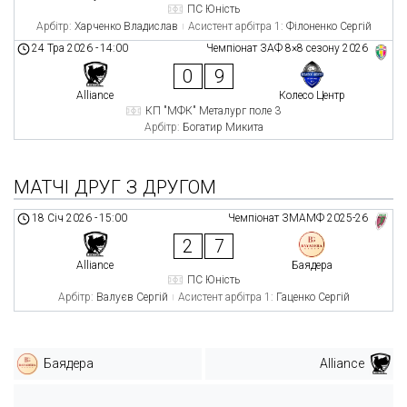
ПС Юність
Арбітр:
Харченко Владислав
Асистент арбітра 1:
Філоненко Сергій
24 Тра 2026
-
14:00
Чемпіонат ЗАФ 8×8 сезону 2026
0
9
Alliance
Колесо Центр
КП "МФК" Металург поле 3
Арбітр:
Богатир Микита
МАТЧІ ДРУГ З ДРУГОМ
18 Січ 2026
-
15:00
Чемпіонат ЗМАМФ 2025-26
2
7
Alliance
Баядера
ПС Юність
Арбітр:
Валуєв Сергій
Асистент арбітра 1:
Гаценко Сергій
Баядера
Alliance