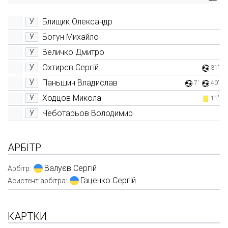
Блищик Олександр
У
Богун Михайло
У
Величко Дмитро
У
Охтирєв Сергій
У
31'
Паньшин Владислав
У
7'
40'
Ходцов Микола
У
11'
Чеботарьов Володимир
У
АРБІТР
Валуєв Сергій
Арбітр:
Гаценко Сергій
Асистент арбітра:
КАРТКИ