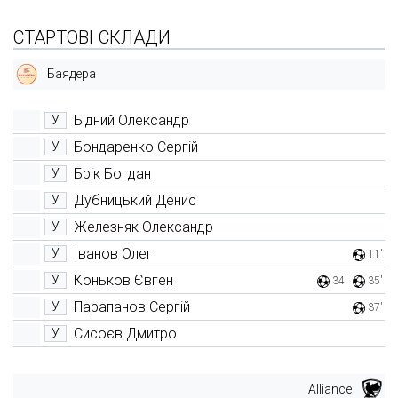
СТАРТОВІ СКЛАДИ
Баядера
Бідний Олександр
У
Бондаренко Сергій
У
Брік Богдан
У
Дубницький Денис
У
Железняк Олександр
У
Іванов Олег
У
11'
Коньков Євген
У
34'
35'
Парапанов Сергій
У
37'
Сисоєв Дмитро
У
Alliance