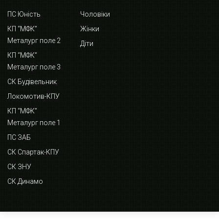
ПС Юність
Чоловіки
КП “МФК”
Жінки
Металург поле 2
Діти
КП “МФК”
Металург поле 3
СК Будівельник
Локомотив-КПУ
КП “МФК”
Металург поле 1
ПС ЗАБ
СК Спартак-КПУ
СК ЗНУ
СК Динамо