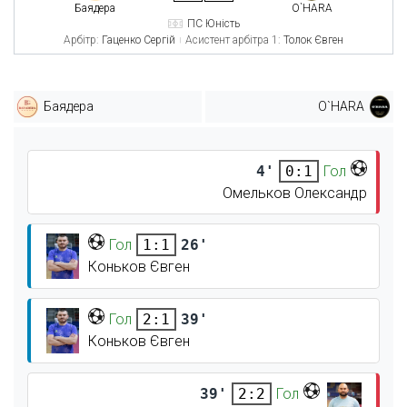
Баядера
O`HARA
ПС Юність
Арбітр:
Гаценко Сергій
Асистент арбітра 1:
Толок Євген
Баядера
O`HARA
4'
Гол
0:1
Омельков Олександр
Гол
26'
1:1
Коньков Євген
Гол
39'
2:1
Коньков Євген
39'
Гол
2:2