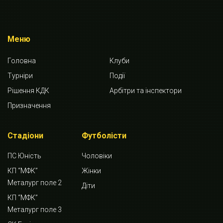
Меню
Головна
Клуби
Турніри
Події
Рішення КДК
Арбітри та інспектори
Призначення
Стадіони
Футболісти
ПС Юність
Чоловіки
КП “МФК”
Жінки
Металург поле 2
Діти
КП “МФК”
Металург поле 3