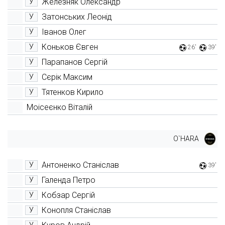
Железняк Олександр
У
Затонських Леонід
У
Іванов Олег
У
Коньков Євген
У
26'
39'
Парапанов Сергій
У
Сєрік Максим
У
Тятенков Кирило
У
Моісеєнко Віталій
O`HARA
Антоненко Станіслав
У
39'
Галенда Петро
У
Кобзар Сергій
У
Конопля Станіслав
У