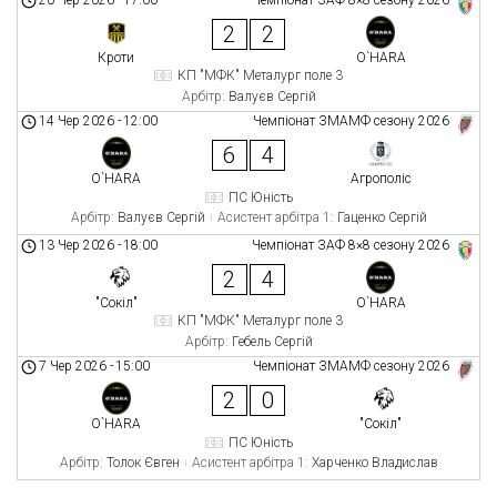
2
2
Кроти
O`HARA
КП "МФК" Металург поле 3
Арбітр:
Валуєв Сергій
14 Чер 2026
-
12:00
Чемпіонат ЗМАМФ сезону 2026
6
4
O`HARA
Агрополіс
ПС Юність
Арбітр:
Валуєв Сергій
Асистент арбітра 1:
Гаценко Сергій
13 Чер 2026
-
18:00
Чемпіонат ЗАФ 8×8 сезону 2026
2
4
"Сокіл"
O`HARA
КП "МФК" Металург поле 3
Арбітр:
Гебель Сергій
7 Чер 2026
-
15:00
Чемпіонат ЗМАМФ сезону 2026
2
0
O`HARA
"Сокіл"
ПС Юність
Арбітр:
Толок Євген
Асистент арбітра 1:
Харченко Владислав