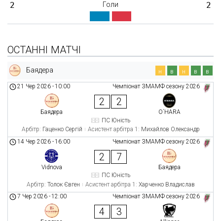
2
Голи
2
ОСТАННІ МАТЧІ
Баядера
н
в
н
в
в
21 Чер 2026
-
10:00
Чемпіонат ЗМАМФ сезону 2026
2
2
Баядера
O`HARA
ПС Юність
Арбітр:
Гаценко Сергій
Асистент арбітра 1:
Михайлов Олександр
14 Чер 2026
-
16:00
Чемпіонат ЗМАМФ сезону 2026
2
7
Vidnova
Баядера
ПС Юність
Арбітр:
Толок Євген
Асистент арбітра 1:
Харченко Владислав
7 Чер 2026
-
12:00
Чемпіонат ЗМАМФ сезону 2026
4
3