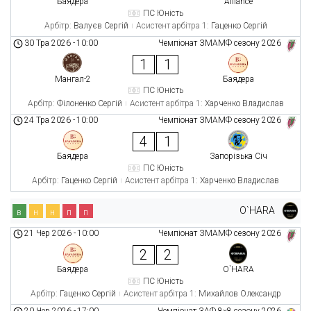
Баядера
Alliance
ПС Юність
Арбітр:
Валуєв Сергій
Асистент арбітра 1:
Гаценко Сергій
30 Тра 2026
-
10:00
Чемпіонат ЗМАМФ сезону 2026
1
1
Мангал-2
Баядера
ПС Юність
Арбітр:
Філоненко Сергій
Асистент арбітра 1:
Харченко Владислав
24 Тра 2026
-
10:00
Чемпіонат ЗМАМФ сезону 2026
4
1
Баядера
Запорізька Січ
ПС Юність
Арбітр:
Гаценко Сергій
Асистент арбітра 1:
Харченко Владислав
O`HARA
в
н
н
п
п
21 Чер 2026
-
10:00
Чемпіонат ЗМАМФ сезону 2026
2
2
Баядера
O`HARA
ПС Юність
Арбітр:
Гаценко Сергій
Асистент арбітра 1:
Михайлов Олександр
20 Чер 2026
-
17:00
Чемпіонат ЗАФ 8×8 сезону 2026