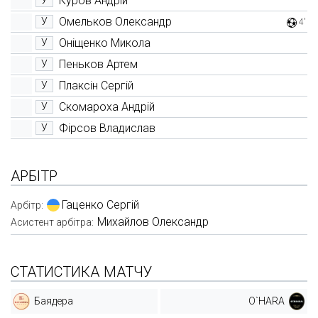
Куров Андрій
У
Омельков Олександр
У
4'
Оніщенко Микола
У
Пеньков Артем
У
Плаксін Сергій
У
Скомароха Андрій
У
Фірсов Владислав
У
АРБІТР
Гаценко Сергій
Арбітр:
Михайлов Олександр
Асистент арбітра:
СТАТИСТИКА МАТЧУ
Баядера
O`HARA