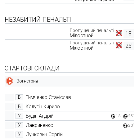
НЕЗАБИТИЙ ПЕНАЛЬТІ
Пропущений пенальті
18'
Мілостной
Пропущений пенальті
25'
Мілостной
СТАРТОВІ СКЛАДИ
Вогнетрив
Тимченко Станіслав
В
Калугін Кирило
В
Будін Андрій
У
13'
25'
Лавриненко
У
20'
Лучкевич Сергій
У