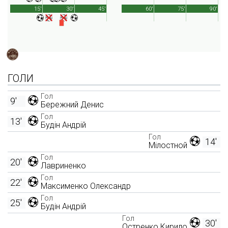
15'
30'
45'
60'
75'
90'
ГОЛИ
Гол
9'
Бережний Денис
Гол
13'
Будін Андрій
Гол
14'
Мілостной
Гол
20'
Лавриненко
Гол
22'
Максименко Олександр
Гол
25'
Будін Андрій
Гол
30'
Остренко Кирило