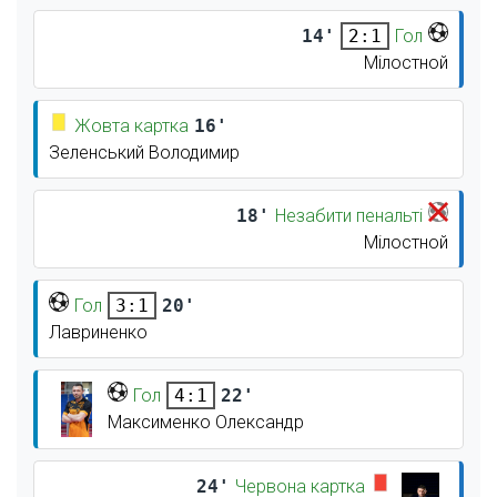
14'
Гол
2:1
Мілостной
Жовта картка
16'
Зеленський Володимир
18'
Незабити пенальті
Мілостной
Гол
20'
3:1
Лавриненко
Гол
22'
4:1
Максименко Олександр
24'
Червона картка