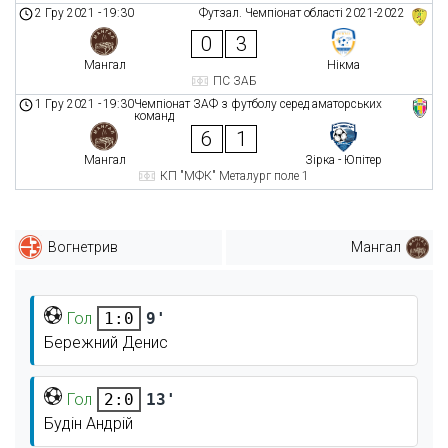
2 Гру 2021
-
19:30
Футзал. Чемпіонат області 2021-2022
0
3
Мангал
Нікма
ПС ЗАБ
1 Гру 2021
-
19:30
Чемпіонат ЗАФ з футболу серед аматорських
команд
6
1
Мангал
Зірка - Юпітер
КП "МФК" Металург поле 1
Вогнетрив
Мангал
Гол
9'
1:0
Бережний Денис
Гол
13'
2:0
Будін Андрій