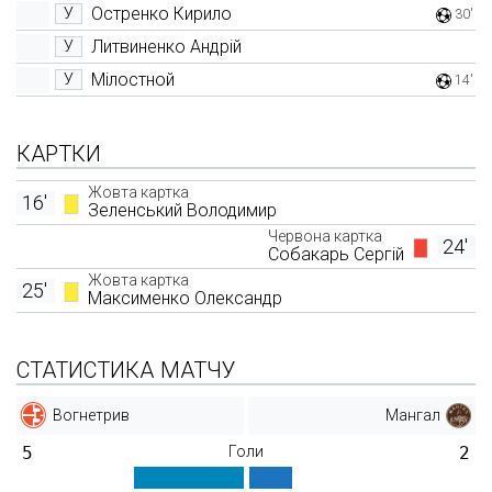
Остренко Кирило
У
30'
Литвиненко Андрій
У
Мілостной
У
14'
КАРТКИ
Жовта картка
16'
Зеленський Володимир
Червона картка
24'
Собакарь Сергій
Жовта картка
25'
Максименко Олександр
СТАТИСТИКА МАТЧУ
Вогнетрив
Мангал
5
Голи
2