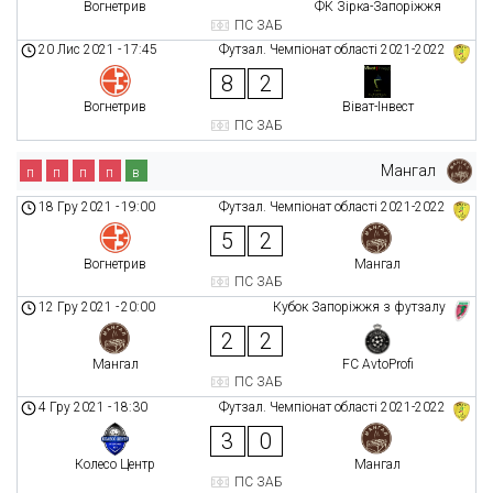
Вогнетрив
ФК Зірка-Запоріжжя
ПС ЗАБ
20 Лис 2021
-
17:45
Футзал. Чемпіонат області 2021-2022
8
2
Вогнетрив
Віват-Інвест
ПС ЗАБ
Мангал
п
п
п
п
в
18 Гру 2021
-
19:00
Футзал. Чемпіонат області 2021-2022
5
2
Вогнетрив
Мангал
ПС ЗАБ
12 Гру 2021
-
20:00
Кубок Запоріжжя з футзалу
2
2
Мангал
FC AvtoProfi
ПС ЗАБ
4 Гру 2021
-
18:30
Футзал. Чемпіонат області 2021-2022
3
0
Колесо Центр
Мангал
ПС ЗАБ