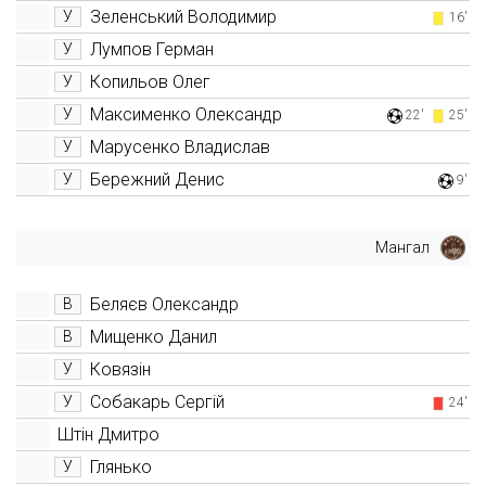
Зеленський Володимир
У
16'
Лумпов Герман
У
Копильов Олег
У
Максименко Олександр
У
22'
25'
Марусенко Владислав
У
Бережний Денис
У
9'
Мангал
Беляєв Олександр
В
Мищенко Данил
В
Ковязін
У
Собакарь Сергій
У
24'
Штін Дмитро
Глянько
У