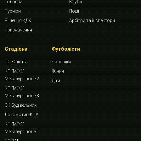
Головна
Клуби
Турніри
Події
Рішення КДК
Арбітри та інспектори
Призначення
Стадіони
Футболісти
ПС Юність
Чоловіки
КП “МФК”
Жінки
Металург поле 2
Діти
КП “МФК”
Металург поле 3
СК Будівельник
Локомотив-КПУ
КП “МФК”
Металург поле 1