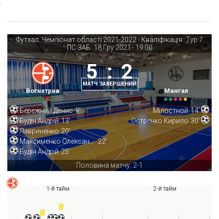
Футзал. Чемпіонат області 2021-2022 - Кваліфікація
Тур 7
|
ПС ЗАБ
18 Гру 2021
-
19:00
|
5
:
2
МАТЧ ЗАВЕРШЕНИЙ
Вогнетрив
Мангал
Бережний Денис
9'
Мілостной
14'
Будін Андрій
13'
Остренко Кирило
30'
Лавриненко
20'
Максименко Олександр
22'
Будін Андрій
25'
Половина матчу: 2-1
1-й тайм
2-й тайм