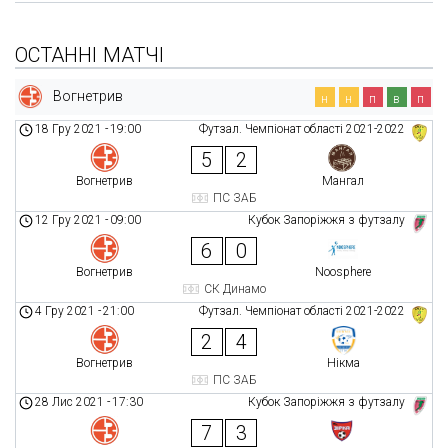
ОСТАННІ МАТЧІ
Вогнетрив
н
н
п
в
п
18 Гру 2021
-
19:00
Футзал. Чемпіонат області 2021-2022
5
2
Вогнетрив
Мангал
ПС ЗАБ
12 Гру 2021
-
09:00
Кубок Запоріжжя з футзалу
6
0
Вогнетрив
Noosphere
СК Динамо
4 Гру 2021
-
21:00
Футзал. Чемпіонат області 2021-2022
2
4
Вогнетрив
Нікма
ПС ЗАБ
28 Лис 2021
-
17:30
Кубок Запоріжжя з футзалу
7
3