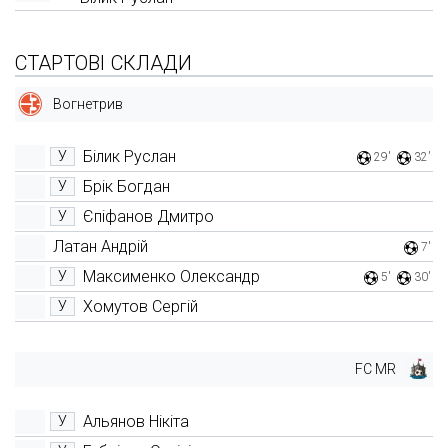
СТАРТОВІ СКЛАДИ
Вогнетрив
Білик Руслан
У
29'
32'
Брік Богдан
У
Єпіфанов Дмитро
У
Латан Андрій
7'
Максименко Олександр
У
5'
30'
Хомутов Сергій
У
FC MR
Альянов Нікіта
У