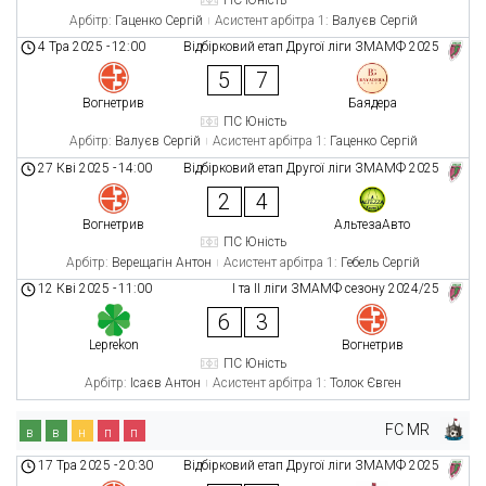
ПС Юність
Арбітр:
Гаценко Сергій
Асистент арбітра 1:
Валуєв Сергій
4 Тра 2025
-
12:00
Відбірковий етап Другої ліги ЗМАМФ 2025
5
7
Вогнетрив
Баядера
ПС Юність
Арбітр:
Валуєв Сергій
Асистент арбітра 1:
Гаценко Сергій
27 Кві 2025
-
14:00
Відбірковий етап Другої ліги ЗМАМФ 2025
2
4
Вогнетрив
АльтезаАвто
ПС Юність
Арбітр:
Верещагін Антон
Асистент арбітра 1:
Гебель Сергій
12 Кві 2025
-
11:00
І та ІІ ліги ЗМАМФ сезону 2024/25
6
3
Leprekon
Вогнетрив
ПС Юність
Арбітр:
Ісаєв Антон
Асистент арбітра 1:
Толок Євген
FC MR
в
в
н
п
п
17 Тра 2025
-
20:30
Відбірковий етап Другої ліги ЗМАМФ 2025