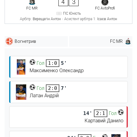
4
3
FC MR
FC AvtoProfi
ПС Юність
Арбітр:
Верещагін Антон
Асистент арбітра 1:
Ісаєв Антон
Вогнетрив
FC MR
Гол
5'
1:0
Максименко Олександр
Гол
7'
2:0
Латан Андрій
14'
Гол
2:1
Картавий Данило