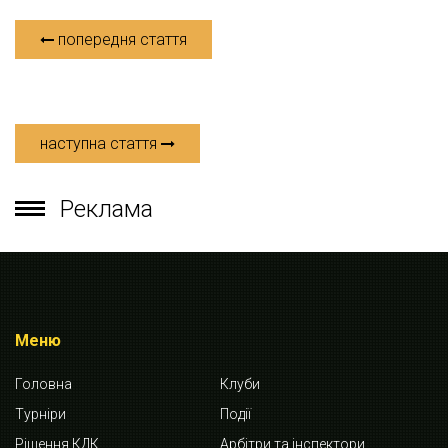
попередня стаття
наступна стаття
Реклама
Меню
Головна
Клуби
Турніри
Події
Рішення КДК
Арбітри та інспектори