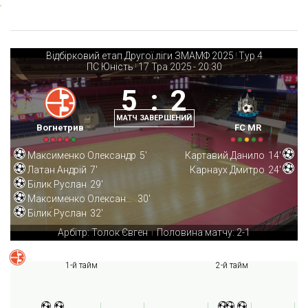
Відбірковий етап Другої ліги ЗМАМФ 2025
Тур 4
|
ПС Юність
17 Тра 2025
-
20:30
|
5
:
2
МАТЧ ЗАВЕРШЕНИЙ
Вогнетрив
FC MR
Максименко Олександр
5'
Картавий Данило
14'
Латан Андрій
7'
Карнаух Дмитро
24'
Білик Руслан
29'
Максименко Олександр
30'
Білик Руслан
32'
Арбітр: Толок Євген
Половина матчу: 2-1
|
1-й тайм
2-й тайм