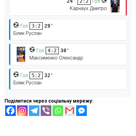
24'
Гол
2:2
Карнаух Дмитро
Гол
29'
3:2
Білик Руслан
Гол
30'
4:2
Максименко Олександр
Гол
32'
5:2
Білик Руслан
Поділитися через соціальну мережу: