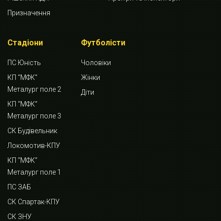
Призначення
Стадіони
Футболісти
ПС Юність
Чоловіки
КП “МФК”
Жінки
Металург поле 2
Діти
КП “МФК”
Металург поле 3
СК Будівельник
Локомотив-КПУ
КП “МФК”
Металург поле 1
ПС ЗАБ
СК Спартак-КПУ
СК ЗНУ