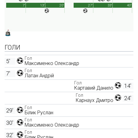
7'
13'
20'
27'
33'
40'
ГОЛИ
Гол
5'
Максименко Олександр
Гол
7'
Латан Андрій
Гол
14'
Картавий Данило
Гол
24'
Карнаух Дмитро
Гол
29'
Білик Руслан
Гол
30'
Максименко Олександр
Гол
32'
Білик Руслан