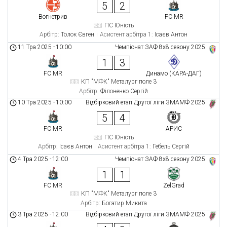
5
2
Вогнетрив
FC MR
ПС Юність
Арбітр:
Толок Євген
Асистент арбітра 1:
Ісаєв Антон
11 Тра 2025
-
10:00
Чемпіонат ЗАФ 8x8 сезону 2025
1
3
FC MR
Динамо (КАРА-ДАГ)
КП "МФК" Металург поле 3
Арбітр:
Філоненко Сергій
10 Тра 2025
-
10:00
Відбірковий етап Другої ліги ЗМАМФ 2025
5
4
FC MR
АРИС
ПС Юність
Арбітр:
Ісаєв Антон
Асистент арбітра 1:
Гебель Сергій
4 Тра 2025
-
12:00
Чемпіонат ЗАФ 8x8 сезону 2025
1
1
FC MR
ZelGrad
КП "МФК" Металург поле 3
Арбітр:
Богатир Микита
3 Тра 2025
-
12:00
Відбірковий етап Другої ліги ЗМАМФ 2025