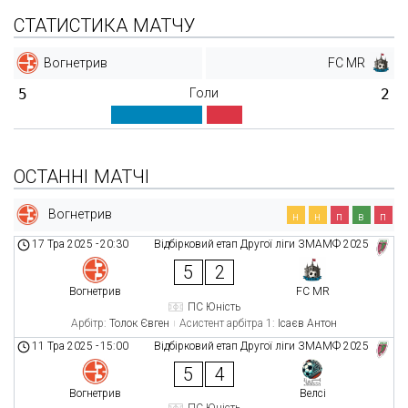
СТАТИСТИКА МАТЧУ
Вогнетрив
FC MR
5
Голи
2
ОСТАННІ МАТЧІ
Вогнетрив
н
н
п
в
п
17 Тра 2025
-
20:30
Відбірковий етап Другої ліги ЗМАМФ 2025
5
2
Вогнетрив
FC MR
ПС Юність
Арбітр:
Толок Євген
Асистент арбітра 1:
Ісаєв Антон
11 Тра 2025
-
15:00
Відбірковий етап Другої ліги ЗМАМФ 2025
5
4
Вогнетрив
Велсі