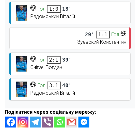
Гол
18'
1:0
Радомський Віталій
29'
Гол
1:1
Зуєвский Константин
Гол
39'
2:1
Снігач Богдан
Гол
40'
3:1
Радомський Віталій
Поділитися через соціальну мережу: