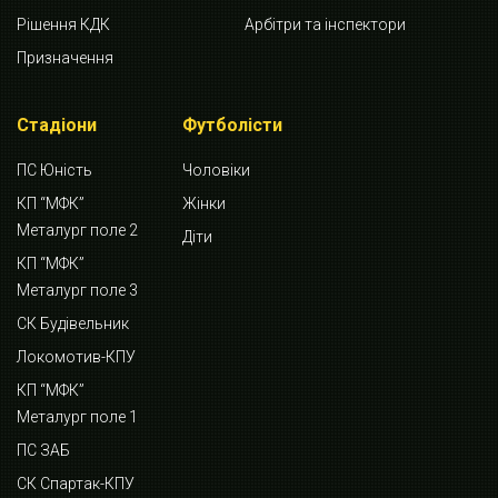
Рішення КДК
Арбітри та інспектори
Призначення
Стадіони
Футболісти
ПС Юність
Чоловіки
КП “МФК”
Жінки
Металург поле 2
Діти
КП “МФК”
Металург поле 3
СК Будівельник
Локомотив-КПУ
КП “МФК”
Металург поле 1
ПС ЗАБ
СК Спартак-КПУ