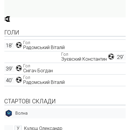
ГОЛИ
Гол
18'
Радомський Віталій
Гол
29'
Зуєвский Константин
Гол
39'
Снігач Богдан
Гол
40'
Радомський Віталій
СТАРТОВІ СКЛАДИ
Волна
Кулєш Олександр
У