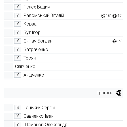
Пелех Вадим
У
Радомський Віталій
У
18'
40'
Корза
У
Бут Ігор
У
Снігач Богдан
У
39'
Батраченко
У
Троян
У
Сліпченко
Анідченко
У
Прогрес
Тоцький Сергій
В
Савченко Іван
У
Шаманов Олександр
У