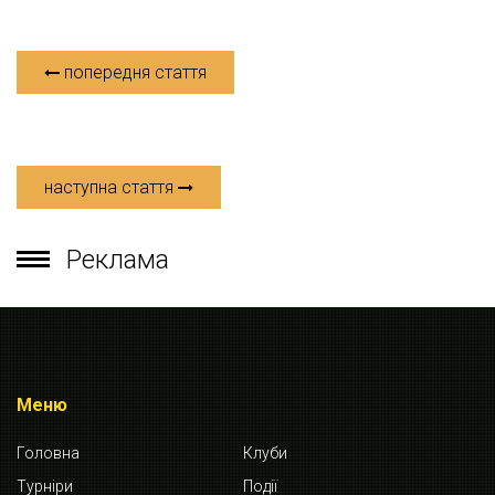
попередня стаття
наступна стаття
Реклама
Меню
Головна
Клуби
Турніри
Події