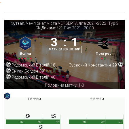
Футзал. Чемпіонат міста ЧЕТВЕРТА ліга 2021-2022
Тур 3
|
СК Динамо
21 Лис 2021
-
20:00
|
3
:
1
МАТЧ ЗАВЕРШЕНИЙ
Волна
Прогрес
Радомський Віталій
18'
Зуєвский Константин
29'
Снігач Богдан
39'
Радомський Віталій
40'
Половина матчу: 1-0
1-й тайм
2-й тайм
15'
30'
45'
60'
75'
90'