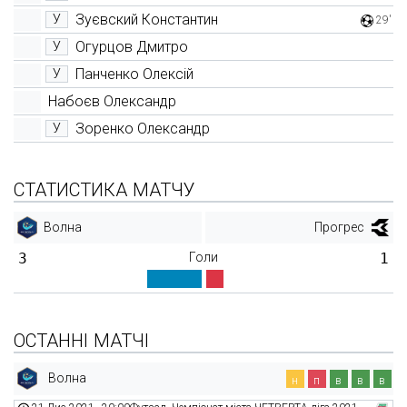
Зуєвский Константин
У
29'
Огурцов Дмитро
У
Панченко Олексій
У
Набоєв Олександр
Зоренко Олександр
У
СТАТИСТИКА МАТЧУ
Волна
Прогрес
3
Голи
1
ОСТАННІ МАТЧІ
Волна
н
п
в
в
в